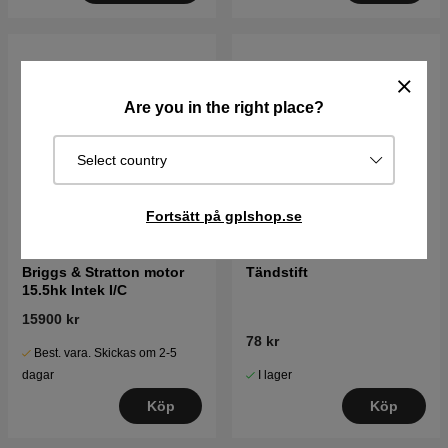
Are you in the right place?
Select country
Fortsätt på gplshop.se
Briggs & Stratton motor
Tändstift
15.5hk Intek I/C
15900 kr
78 kr
Best. vara. Skickas om 2-5
I lager
dagar
Köp
Köp