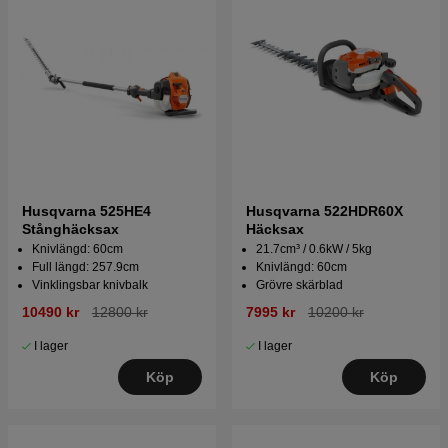
Husqvarna 525HE4
Husqvarna 522HDR60X
Stånghäcksax
Häcksax
Knivlängd: 60cm
21.7cm³ / 0.6kW / 5kg
Full längd: 257.9cm
Knivlängd: 60cm
Vinklingsbar knivbalk
Grövre skärblad
10490 kr
12800 kr
7995 kr
10200 kr
I lager
I lager
Köp
Köp