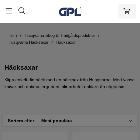
Hem
Husqvarna Skog & Trädgårdsprodukter
Husqvarna Häcksaxar
Häcksaxar
Häcksaxar
Klipp enkelt din häck med en häcksax från Husqvarna. Med vassa
knivar och optimal ergonomi blir arbetet enklare än någonsin.
Sortera efter:
Mest populära