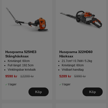
Husqvarna 525HE3
Husqvarna 322HD60
Stånghäcksax
Häcksax
Knivlängd: 60cm
21.7cm³ / 0.7kW / 5.2kg
Full längd: 192.5cm
Knivlängd: 60cm
Vinklingsbar knivbalk
Vridbart handtag
9590 kr
12200 kr
5289 kr
5990 kr
I lager
I lager
Köp
Köp