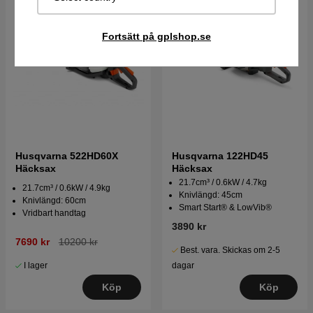
Fortsätt på gplshop.se
Husqvarna 522HD60X
Husqvarna 122HD45
Häcksax
Häcksax
21.7cm³ / 0.6kW / 4.7kg
21.7cm³ / 0.6kW / 4.9kg
Knivlängd: 45cm
Knivlängd: 60cm
Smart Start® & LowVib®
Vridbart handtag
3890 kr
7690 kr
10200 kr
Best. vara. Skickas om 2-5
I lager
dagar
Köp
Köp