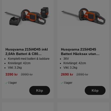
Husqvarna 215iHD45 inkl
Husqvarna 215iHD45
2,0Ah Batteri & C80
Batteri Häcksax utan
laddare Batteri Häcksax
batteri och laddare
Komplett med batteri & laddare
36V
Knivlängd: 42cm
Knivlängd: 42cm
Vikt: 3.2kg
Vikt: 3.2kg
3390 kr
3990 kr
2690 kr
2890 kr
I lager
I lager
Köp
Köp