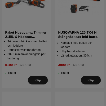
Paket Husqvarna Trimmer
HUSQVARNA 120iTK4-H
215iL & Häcksax
Stånghäcksax inkl batteri
215iHD45 inkl B70 & C80
& laddare
Trimmer + häcksax med batteri
Komplett med batteri och
och laddare
laddare
Perfekt för villaträdgården
Utbytbart skärhuvud
30-35min användningstid per
Längd, utdragen: 304cm
laddning
5190 kr
6390 kr
3990 kr
4390 kr
I lager
I lager
Köp
Köp