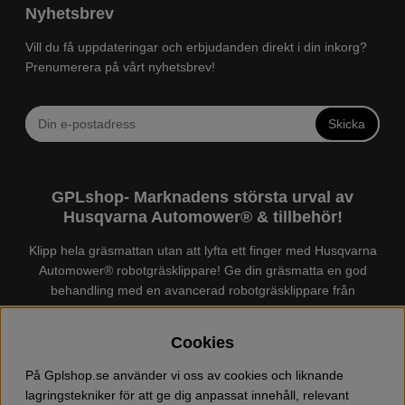
Nyhetsbrev
Vill du få uppdateringar och erbjudanden direkt i din inkorg?
Prenumerera på vårt nyhetsbrev!
Skicka
GPLshop- Marknadens största urval av
Husqvarna Automower® & tillbehör!
Klipp hela gräsmattan utan att lyfta ett finger med Husqvarna
Automower® robotgräsklippare! Ge din gräsmatta en god
behandling med en avancerad robotgräsklippare från
Husqvarna. Det finns en
Husqvarna Automower®
för just din
trädgård, köp och jämför Automower® enkelt hos oss! Vi har
Cookies
marknadens största urval av tillbehör och reservdelar till
Husqvarna Automower® och GARDENA. Vi säljer även
På Gplshop.se använder vi oss av cookies och liknande
Husqvarna skog och trädgårdsprodukter så som:
lagringstekniker för att ge dig anpassat innehåll, relevant