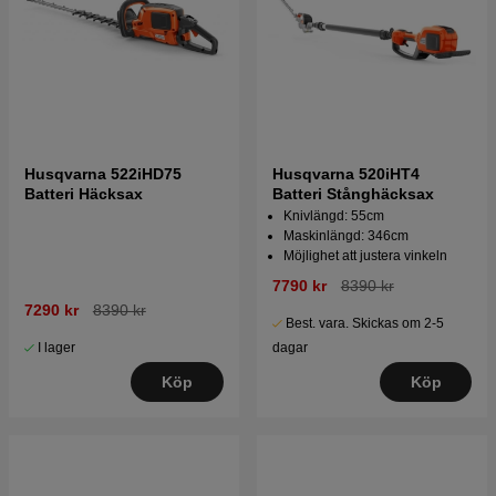
Husqvarna 522iHD75
Husqvarna 520iHT4
Batteri Häcksax
Batteri Stånghäcksax
Knivlängd: 55cm
Maskinlängd: 346cm
Möjlighet att justera vinkeln
7790 kr
8390 kr
7290 kr
8390 kr
Best. vara. Skickas om 2-5
I lager
dagar
Köp
Köp