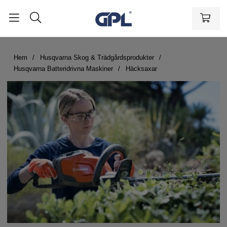
Hem
Husqvarna Skog & Trädgårdsprodukter
Husqvarna Batteridrivna Maskiner
Häcksaxar