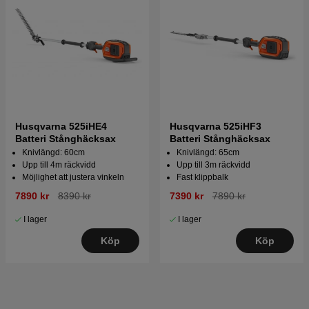
Husqvarna 525iHE4
Husqvarna 525iHF3
Batteri Stånghäcksax
Batteri Stånghäcksax
Knivlängd: 60cm
Knivlängd: 65cm
Upp till 4m räckvidd
Upp till 3m räckvidd
Möjlighet att justera vinkeln
Fast klippbalk
7890 kr
8390 kr
7390 kr
7890 kr
I lager
I lager
Köp
Köp