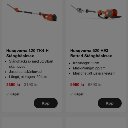
Husqvarna 120iTK4-H
Husqvarna 520iHE3
Stånghäcksax
Batteri Stånghäcksax
Stånghäcksax med utbytbart
Knivlängd: 55cm
skärhuvud
Maskinlängd: 227cm
Justerbart skärhuvud
Möjlighet att justera vinkeln
Längd, utdragen: 304cm
2690 kr
3190 kr
5990 kr
6890 kr
I lager
I lager
Köp
Köp