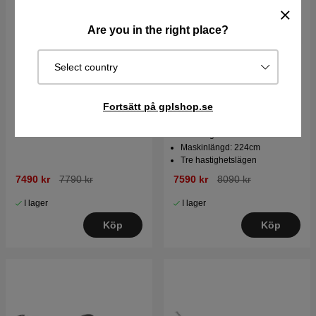
Are you in the right place?
Select country
Fortsätt på gplshop.se
Husqvarna 522iHDR60
Husqvarna 525iHE3
Batteri Häcksax
Batteri Stånghäcksax
Knivlängd: 60cm
Maskinlängd: 224cm
Tre hastighetslägen
7490 kr
7790 kr
7590 kr
8090 kr
I lager
I lager
Köp
Köp