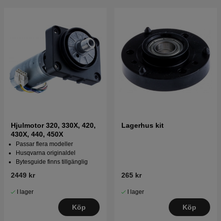
Hjulmotor 320, 330X, 420,
Lagerhus kit
430X, 440, 450X
Passar flera modeller
Husqvarna originaldel
Bytesguide finns tillgänglig
2449 kr
265 kr
I lager
I lager
Köp
Köp