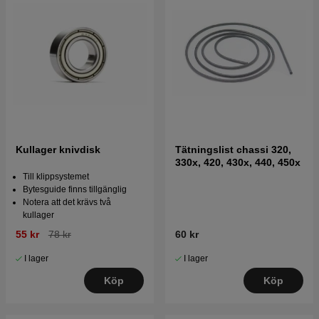
Kullager knivdisk
Tätningslist chassi 320,
330x, 420, 430x, 440, 450x
Till klippsystemet
Bytesguide finns tillgänglig
Notera att det krävs två
kullager
55 kr
78 kr
60 kr
I lager
I lager
Köp
Köp