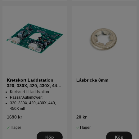
Kretskort Laddstation
Låsbricka 8mm
320, 330X, 420, 430X, 440,
450X, 435X
Kretskort till laddstation
Passar Automower:
320, 330X, 420, 430X, 440,
450X mfl
1690 kr
20 kr
I lager
I lager
Köp
Köp