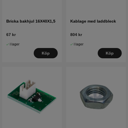
Bricka bakhjul 16X40X1,5
Kablage med laddbleck
67 kr
804 kr
I lager
I lager
Köp
Köp