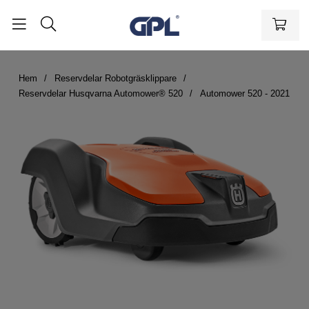
Hem
Reservdelar Robotgräsklippare
Reservdelar Husqvarna Automower® 520
Automower 520 - 2021