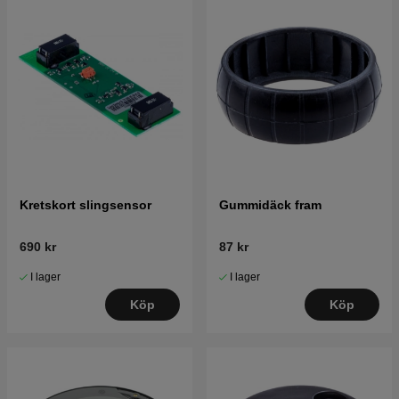
Kretskort slingsensor
Gummidäck fram
690 kr
87 kr
I lager
I lager
Köp
Köp