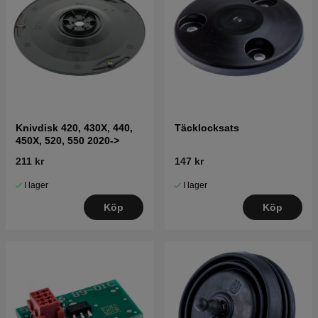
Knivdisk 420, 430X, 440,
Täcklocksats
450X, 520, 550 2020->
211 kr
147 kr
I lager
I lager
Köp
Köp