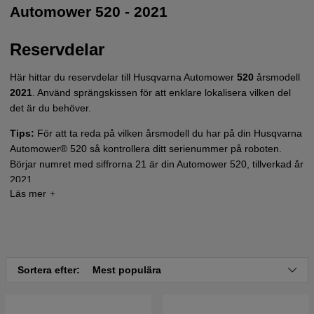
Automower 520 - 2021
Reservdelar
Här hittar du reservdelar till Husqvarna Automower
520
årsmodell
2021
. Använd sprängskissen för att enklare lokalisera vilken del
det är du behöver.
Tips:
För att ta reda på vilken årsmodell du har på din Husqvarna
Automower® 520 så kontrollera ditt serienummer på roboten.
Börjar numret med siffrorna 21 är din Automower 520, tillverkad år
2021.
Tryck här för sprängskiss och reservdelslista till
Automower 520 - 2021
Sortera efter:
Mest populära