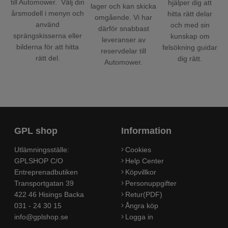
till Automower. Välj din
hjälper dig att
lager och kan skicka
årsmodell i menyn och
hitta rätt delar
omgående. Vi har
använd
och med sin
därför snabbast
sprängskisserna eller
kunskap om
leveranser av
bilderna för att hitta
felsökning guidar
reservdelar till
rätt del.
dig rätt.
Automower.
GPL shop
Information
Utlämningsställe:
Cookies
GPLSHOP C/O
Help Center
Entreprenadbutiken
Köpvillkor
Transportgatan 39
Personuppgifter
422 46 Hisings Backa
Retur(PDF)
031 - 24 30 15
Ångra köp
info@gplshop.se
Logga in