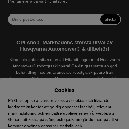
Prenumerera på vårt nyhetsbrev!
Skicka
GPLshop- Marknadens största urval av
Husqvarna Automower® & tillbehör!
Klipp hela gräsmattan utan att lyfta ett finger med Husqvarna
Automower® robotgräsklippare! Ge din gräsmatta en god
behandling med en avancerad robotgräsklippare från
Husqvarna. Det finns en
Husqvarna Automower®
för just din
trädgård, köp och jämför Automower® enkelt hos oss! Vi har
Cookies
marknadens största urval av tillbehör och reservdelar till
Husqvarna Automower® och GARDENA. Vi säljer även
På Gplshop.se använder vi oss av cookies och liknande
Husqvarna skog och trädgårdsprodukter så som:
lagringstekniker för att ge dig anpassat innehåll, relevant
motorsågskläder och skor, grästrimmer, röjsåg, häcksax,
marknadsföring och en bättre upplevelse av vår webbplats.
jordfräs, lövblås, högtryckstvätt, dammsugare, snöslunga,
Genom att klicka på stäng och godkänn går du med på att vi
kapmaskin, yxa, leksaker, olja mm. Välkommen till oss!
kommer använda dessa för statistik- och