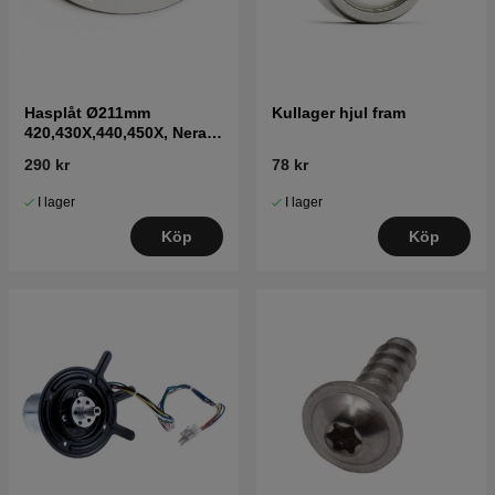
Hasplåt Ø211mm
Kullager hjul fram
420,430X,440,450X, Nera
2020->
290 kr
78 kr
I lager
I lager
Köp
Köp