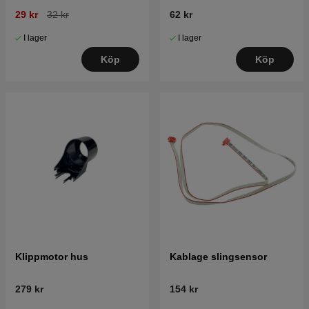
robotgräsklippare
29 kr
32 kr
62 kr
I lager
I lager
Köp
Köp
Klippmotor hus
Kablage slingsensor
279 kr
154 kr