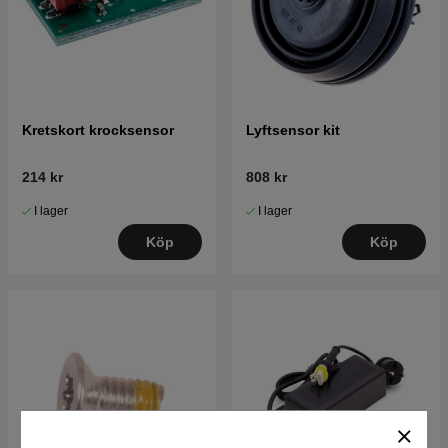
Kretskort krocksensor
Lyftsensor kit
214 kr
808 kr
I lager
I lager
Köp
Köp