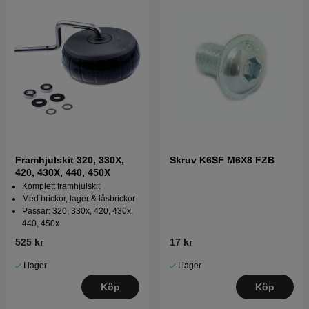
Framhjulskit 320, 330X,
Skruv K6SF M6X8 FZB
420, 430X, 440, 450X
Komplett framhjulskit
Med brickor, lager & låsbrickor
Passar: 320, 330x, 420, 430x,
440, 450x
525 kr
17 kr
I lager
I lager
Köp
Köp