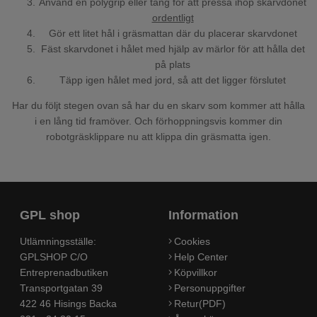
Använd en polygrip eller tång för att pressa ihop skarvdonet
ordentligt
Gör ett litet hål i gräsmattan där du placerar skarvdonet
Fäst skarvdonet i hålet med hjälp av märlor för att hålla det
på plats
Täpp igen hålet med jord, så att det ligger förslutet
Har du följt stegen ovan så har du en skarv som kommer att hålla
i en lång tid framöver. Och förhoppningsvis kommer din
robotgräsklippare nu att klippa din gräsmatta igen.
GPL shop
Information
Utlämningsställe:
Cookies
GPLSHOP C/O
Help Center
Entreprenadbutiken
Köpvillkor
Transportgatan 39
Personuppgifter
422 46 Hisings Backa
Retur(PDF)