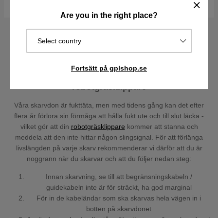
Köp
Köp
Are you in the right place?
Select country
Fortsätt på gplshop.se
Skarva enkelt begränsningskabeln för din
robotgräsklippare
Våra skarvdon är fukttäta, men med tidens gång kan det efter
flera år förlora sin förmåga att hålla fukt ute och till slut läcka -
vilket gör att din
robotgräsklippare
kommer att stanna och
meddela att den inte hittar någon slingsignal. För att förlänga
livslängden på varje skarv rekommenderar vi därför att du är
noggrann när du skarvar och att du följer nedan steg:
Innan skarvning, se till att begränsningskabeln /
guidekabeln inte är för sträckt, ha god marginal
För in de kabeländar som ska skarvas hela vägen in i
botten på skarvdonet