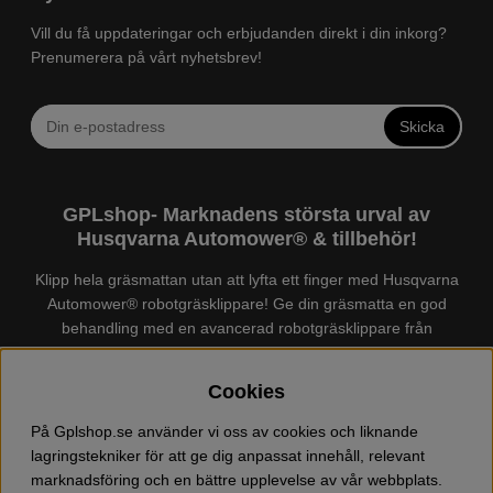
Vill du få uppdateringar och erbjudanden direkt i din inkorg?
Prenumerera på vårt nyhetsbrev!
Skicka
GPLshop- Marknadens största urval av
Husqvarna Automower® & tillbehör!
Klipp hela gräsmattan utan att lyfta ett finger med Husqvarna
Automower® robotgräsklippare! Ge din gräsmatta en god
behandling med en avancerad robotgräsklippare från
Husqvarna. Det finns en
Husqvarna Automower®
för just din
trädgård, köp och jämför Automower® enkelt hos oss! Vi har
Cookies
marknadens största urval av tillbehör och reservdelar till
Husqvarna Automower® och GARDENA. Vi säljer även
På Gplshop.se använder vi oss av cookies och liknande
Husqvarna skog och trädgårdsprodukter så som:
lagringstekniker för att ge dig anpassat innehåll, relevant
motorsågskläder och skor, grästrimmer, röjsåg, häcksax,
marknadsföring och en bättre upplevelse av vår webbplats.