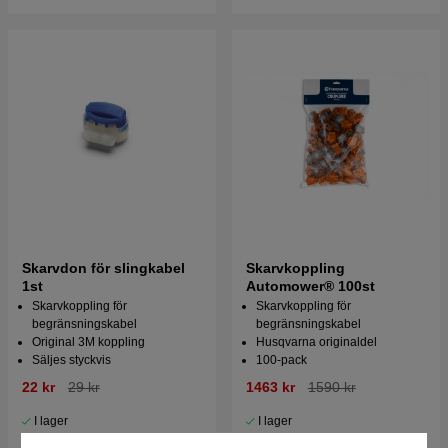
Skarvdon för slingkabel
Skarvkoppling
1st
Automower® 100st
Skarvkoppling för
Skarvkoppling för
begränsningskabel
begränsningskabel
Original 3M koppling
Husqvarna originaldel
Säljes styckvis
100-pack
22 kr
29 kr
1463 kr
1590 kr
I lager
I lager