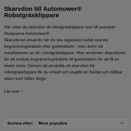
Skarvdon till Automower®
Robotgräsklippare
Här hittar du skarvdon till robotgräsklippare som till exempel
Husqvarna Automower®
.
Skarvdonet används när du ska laga(även kallat skarva)
begränsningskabeln eller guidekabeln - men även vid
installationen av din robotgräsklippare. Man använder skarvdonet
för att ansluta begränsningskabeln till guidekabeln för att få en
sluten krets. Genom att använda ett skarvdon för
robotgräsklippare får du enkelt och snabbt en fukttät och hållbar
skarv som håller länge.
Fördelen med de skarvdon för robotgräsklippare som vi erbjuder
är att du inte behöver skala av kabeländarna när du skarvar. Utan
du för enkelt in de kabeländar som ska skarvas in i skarvdonet
och klämmer ihop det med hjälp av en polygrip eller tång.
Skarvdonet innehåller ett speciellt fett som håller fukt och väte ute.
Sortera efter:
Mest populära
Skarvdonets metallstift tränger igenom kabelns isolering och gör
att de skarvade kablarna får kontakt. Du kan skarva ihop upp till