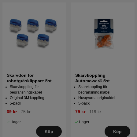
tre kablar samtidigt med de skarvdonet som vi erbjuder. Men det
går också bra att bara använda två av ingångarna, som man
vanligtvis gör när man skarvar ihop ett kabelbrott till exempel.
Skarvdon för
Skarvkoppling
robotgräsklippare 5st
Automower® 5st
Skarvkoppling för
Skarvkoppling för
begränsningskabel
begränsningskabel
Original 3M koppling
Husqvarna originaldel
5-pack
5-pack
69 kr
75 kr
79 kr
119 kr
I lager
I lager
Köp
Köp