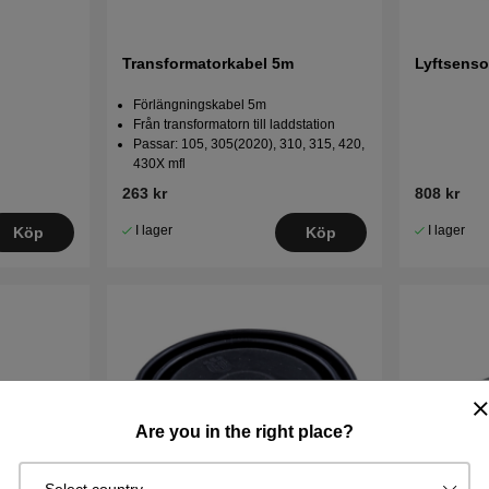
Transformatorkabel 5m
Lyftsensor
Förlängningskabel 5m
Från transformatorn till laddstation
Passar: 105, 305(2020), 310, 315, 420,
430X mfl
263 kr
808 kr
I lager
I lager
Köp
Köp
Are you in the right place?