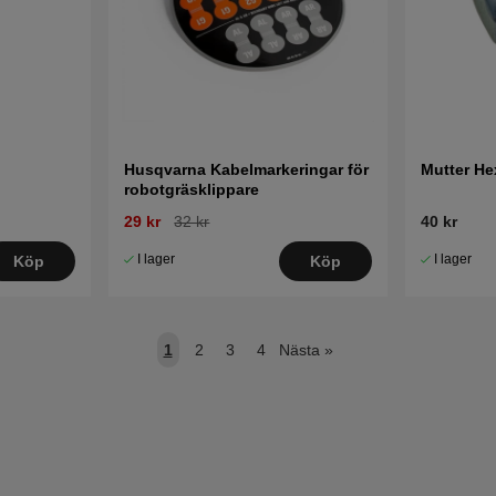
Husqvarna Kabelmarkeringar för
Mutter H
robotgräsklippare
29 kr
32 kr
40 kr
I lager
I lager
Köp
Köp
1
2
3
4
Nästa
»