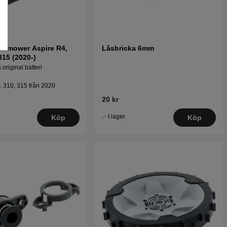
utomower Aspire R4,
Låsbricka 6mm
315 (2020-)
original batteri
. 310, 315 från 2020
20 kr
I lager
Köp
Köp