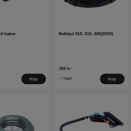
it bakre
Bakhjul 310, 315, 305(2020)
388 kr
I lager
Köp
Köp