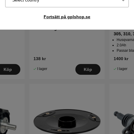
Select country
Fortsätt på gplshop.se
Gummibälg
Batteri A
305, 310, 
Husqvarna 
2.0Ah
Passar bla
138 kr
1400 kr
I lager
I lager
Köp
Köp