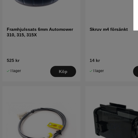
Framhjulssats 6mm Automower
Skruv m4 försänkt
310, 315, 315X
525 kr
14 kr
I lager
I lager
Köp