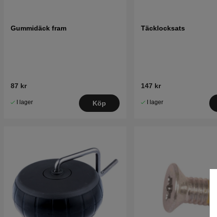
Gummidäck fram
Täcklocksats
87 kr
147 kr
I lager
I lager
Köp