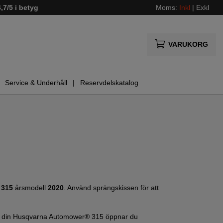
4,7/5 i betyg
Moms:
Inkl
|
Exkl
VARUKORG
Service & Underhåll
Reservdelskatalog
r
315
årsmodell
2020
. Använd sprängskissen för att
 på din Husqvarna Automower® 315 öppnar du