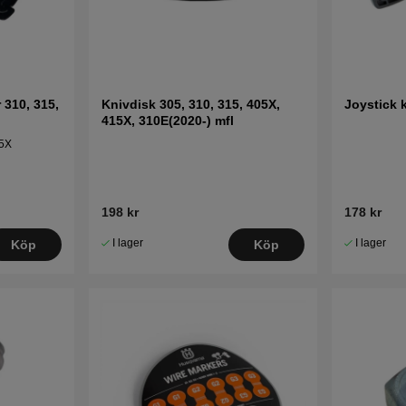
310, 315,
Knivdisk 305, 310, 315, 405X,
Joystick k
415X, 310E(2020-) mfl
15X
198 kr
178 kr
I lager
I lager
Köp
Köp