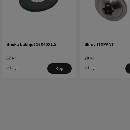
Bricka bakhjul 16X40X1,5
Skruv ITXPANT
67 kr
20 kr
I lager
I lager
Köp