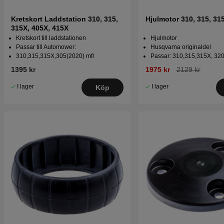
Kretskort Laddstation 310, 315,
Hjulmotor 310, 315, 31
315X, 405X, 415X
Kretskort till laddstationen
Hjulmotor
Passar till Automower:
Husqvarna originaldel
310,315,315X,305(2020) mfl
Passar: 310,315,315X, 32
1395 kr
1975 kr
2129 kr
I lager
I lager
Köp