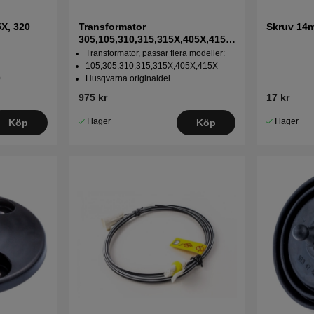
5X, 320
Transformator
Skruv 14
305,105,310,315,315X,405X,415X,
310 Mark II,315 Mark II
Transformator, passar flera modeller:
105,305,310,315,315X,405X,415X
0
Husqvarna originaldel
975 kr
17 kr
I lager
I lager
Köp
Köp