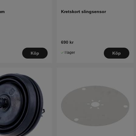
mm
Kretskort slingsensor
690 kr
I lager
Köp
Köp