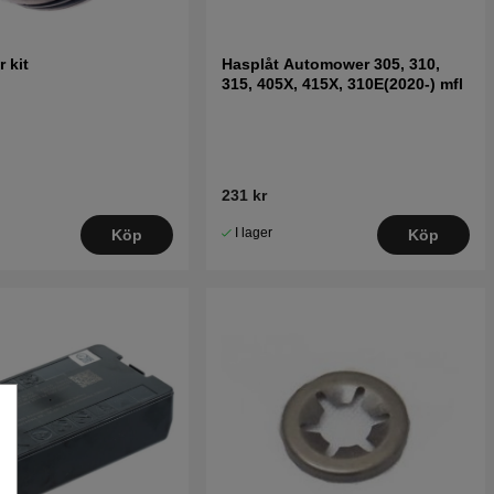
 kit
Hasplåt Automower 305, 310,
315, 405X, 415X, 310E(2020-) mfl
231 kr
I lager
Köp
Köp