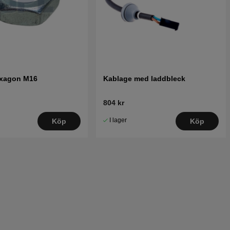
exagon M16
Kablage med laddbleck
804 kr
I lager
Köp
Köp