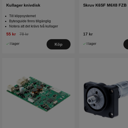
Kullager knivdisk
Skruv K6SF M6X8 FZB
Till klippsystemet
Bytesguide finns tillgänglig
Notera att det krävs två kullager
55 kr
78 kr
17 kr
I lager
I lager
Köp