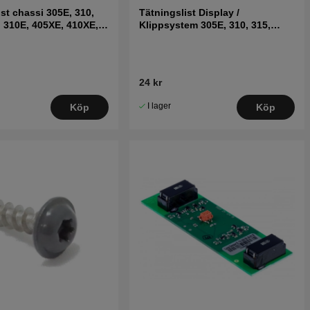
ist chassi 305E, 310,
Tätningslist Display /
, 310E, 405XE, 410XE,
Klippsystem 305E, 310, 315,
315X, 320, 430X, 450X Nera
24 kr
I lager
Köp
Köp