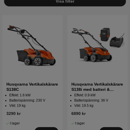
Visa filter
Husqvarna Vertikalskärare
Husqvarna Vertikalskärare
S138C
S138i med batteri &
laddare
Effekt: 1.6 kW
Effekt: 0.9 kW
Batterispänning: 230 V
Batterispänning: 36 V
Vikt: 19 kg
Vikt: 19.5 kg
3290 kr
6890 kr
I lager
I lager