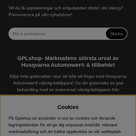
Vill du få uppdateringar och erbjudanden direkt i din inkorg?
Prenumerera på vårt nyhetsbrev!
Skicka
GPLshop- Marknadens största urval av
Husqvarna Automower® & tillbehör!
Klipp hela gräsmattan utan att lyfta ett finger med Husqvarna
Automower® robotgräsklippare! Ge din gräsmatta en god
behandling med en avancerad robotgräsklippare från
Husqvarna. Det finns en
Husqvarna Automower®
för just din
trädgård, köp och jämför Automower® enkelt hos oss! Vi har
Cookies
marknadens största urval av tillbehör och reservdelar till
Husqvarna Automower® och GARDENA. Vi säljer även
På Gplshop.se använder vi oss av cookies och liknande
Husqvarna skog och trädgårdsprodukter så som:
lagringstekniker för att ge dig anpassat innehåll, relevant
motorsågskläder och skor, grästrimmer, röjsåg, häcksax,
marknadsföring och en bättre upplevelse av vår webbplats.