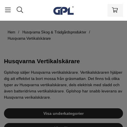
Hem
Husqvarna Skog & Trädgårdsprodukter
Husqvarna Vertikalskärare
Husqvarna Vertikalskärare
Gplshop säljer Husqvarna vertikalskärare. Vertikalskäraren hjälper
dig att effektivt ta bort mossa från gräsmattan. Det finns två olika
typer av Husqvarna vertikalskärare, dels elektrisk med sladd och
även batteridrivna vertikalskärare. Gplshop har snabb leverans av
Husqvarna verikalskärare.
Visa underkategorier