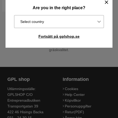
Köp
Are you in the right place?
Select country
Få din trädgård att blomstra med en batteri- eller eldriven
vertikalskärare från Husqvarna. De är kraftfulla och effektiva och
Fortsätt på gplshop.se
utformade med användaren i fokus.
Möjlighet att både lufta och räfsa gräsmattan för bästa möjliga
gräskvalitet.
GPL shop
Information
Utlämningsställe:
Cookies
GPLSHOP C/O
Help Center
Entreprenadbutiken
Köpvillkor
Transportgatan 39
Personuppgifter
422 46 Hisings Backa
Retur(PDF)
031 - 24 30 15
Ångra köp