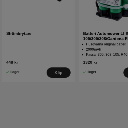
Strömbrytare
Batteri Automower LI-
105/305/308/Gardena R
Husqvarna original batteri
2000mAh
Passar 305, 308, 105, R40L
448 kr
1320 kr
I lager
I lager
Köp