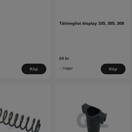
Tätninglist display 105, 305, 308
24 kr
I lager
Köp
Köp