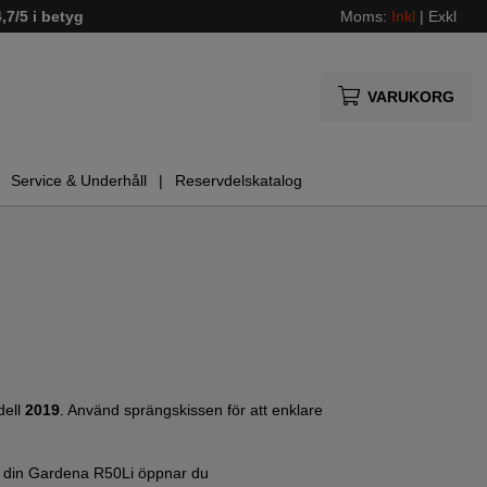
4,7/5 i betyg
Moms:
Inkl
|
Exkl
VARUKORG
Service & Underhåll
Reservdelskatalog
ell
2019
. Använd sprängskissen för att enklare
på din Gardena R50Li öppnar du