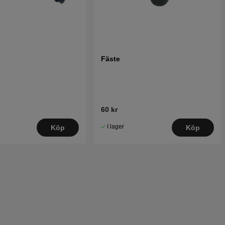
Fäste
60 kr
I lager
Köp
Köp