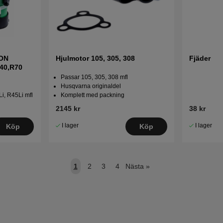
ION
Hjulmotor 105, 305, 308
Fjäder
40,R70
Passar 105, 305, 308 mfl
Husqvarna originaldel
i, R45Li mfl
Komplett med packning
2145 kr
38 kr
I lager
I lager
Köp
Köp
1
2
3
4
Nästa
»