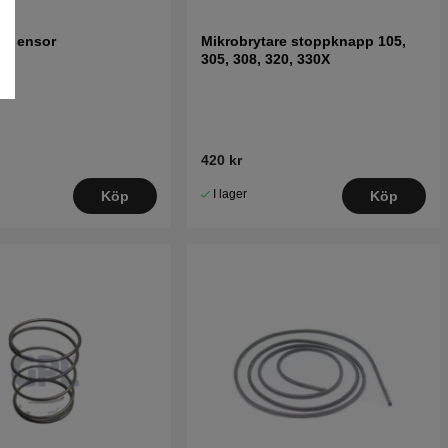
ftsensor
Mikrobrytare stoppknapp 105,
305, 308, 320, 330X
420 kr
I lager
Köp
Köp