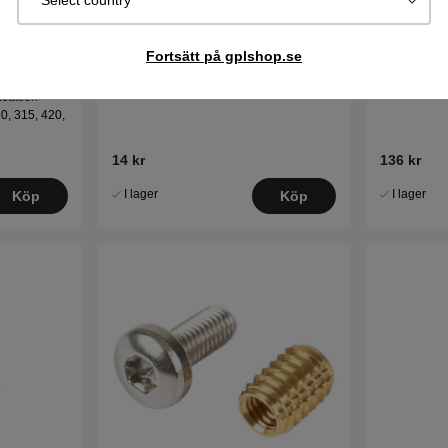
Select country
0m
Skruv ITXPANT
Magnet ly
Fortsätt på gplshop.se
dstation
0, 315, 420,
14 kr
136 kr
I lager
I lager
Köp
Köp