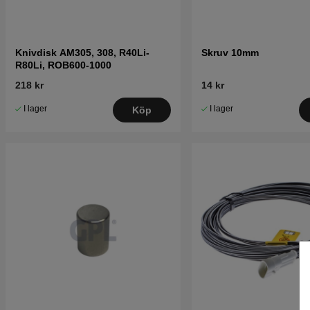
Knivdisk AM305, 308, R40Li-
Skruv 10mm
R80Li, ROB600-1000
218 kr
14 kr
I lager
I lager
Köp