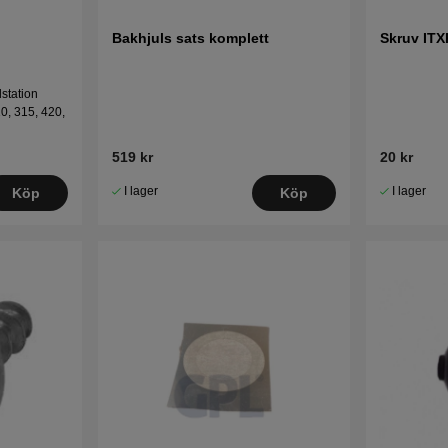
Bakhjuls sats komplett
Skruv IT
dstation
0, 315, 420,
519 kr
20 kr
I lager
I lager
Köp
Köp