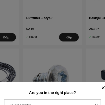
Luftfilter 1 styck
Bakhjul 1
62 kr
253 kr
I lager
I lager
Köp
Köp
Are you in the right place?