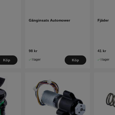
Gänginsats Automower
Fjäder
98 kr
41 kr
I lager
I lager
Köp
Köp