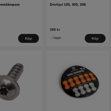
mmidämpare
Drivhjul 105, 305, 308
388 kr
I lager
Köp
Köp