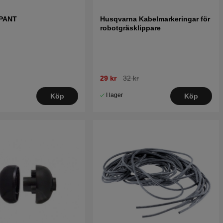
XPANT
Husqvarna Kabelmarkeringar för
robotgräsklippare
29 kr
32 kr
I lager
Köp
Köp