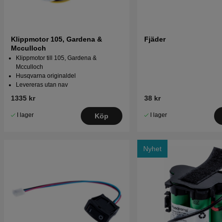
Klippmotor 105, Gardena &
Fjäder
Mcculloch
Klippmotor till 105, Gardena &
Mcculloch
Husqvarna originaldel
Levereras utan nav
1335 kr
38 kr
I lager
I lager
Köp
Nyhet