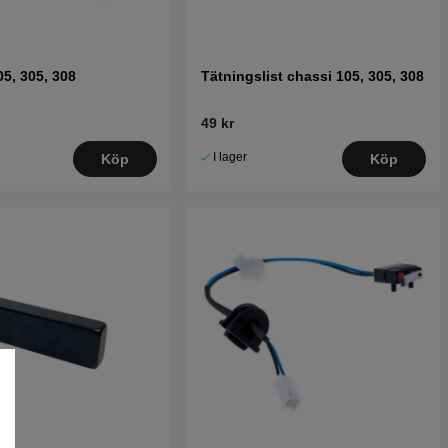
05, 305, 308
Tätningslist chassi 105, 305, 308
49 kr
I lager
Köp
Köp