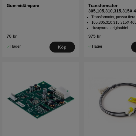
Gummidämpare
Transformator
305,105,310,315,315X,
310 Mark II,315 Mark II
Transformator, passar flera
105,305,310,315,315X,40
Husqvarna originaldel
70 kr
975 kr
I lager
I lager
Köp