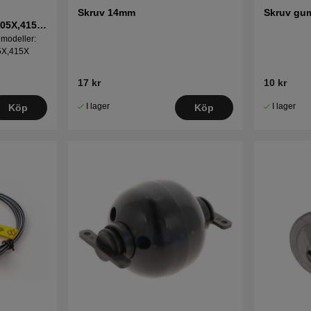
Skruv 14mm
Skruv gu
405X,415X,
 modeller:
5X,415X
17 kr
10 kr
I lager
I lager
Köp
Köp