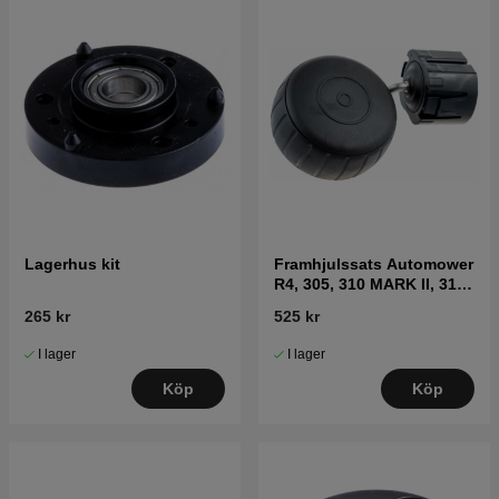
Lagerhus kit
Framhjulssats Automower
R4, 305, 310 MARK II, 315
Mark II, 405X, 415X
265 kr
525 kr
I lager
I lager
Köp
Köp