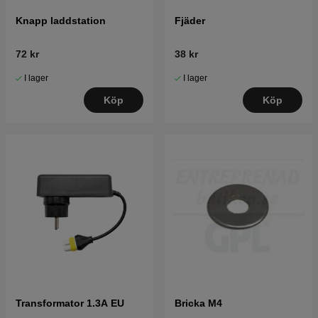
Knapp laddstation
Fjäder
72 kr
38 kr
I lager
I lager
Köp
Köp
Transformator 1.3A EU
Bricka M4