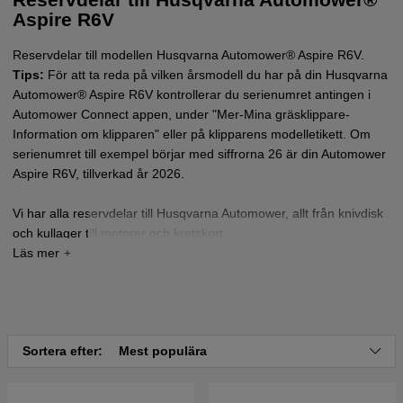
Aspire R6V
Reservdelar till modellen
Husqvarna Automower® Aspire R6V
.
Tips:
För att ta reda på vilken årsmodell du har på din Husqvarna
Automower® Aspire R6V kontrollerar du serienumret antingen i
Automower Connect appen, under "Mer-Mina gräsklippare-
Information om klipparen" eller på klipparens modelletikett. Om
serienumret till exempel börjar med siffrorna 26 är din Automower
Aspire R6V, tillverkad år 2026.
Vi har alla reservdelar till Husqvarna Automower, allt från knivdisk
och kullager till motorer och kretskort.
Hittar du inte delen du letar efter? Inga problem, vi är specialister
på Automower.
Kontakta oss
så skall vi hjälpa dig att hitta delen
du letar efter.
Sortera efter:
Mest populära