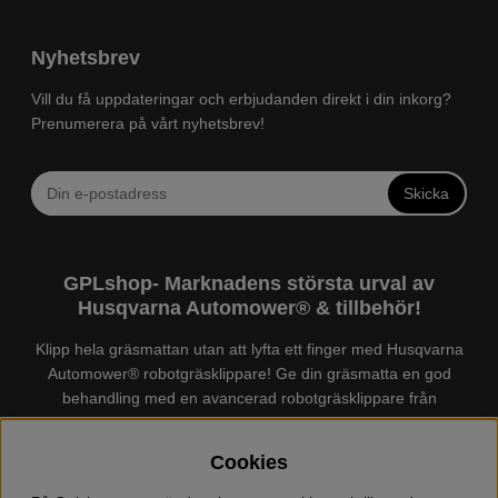
Nyhetsbrev
Vill du få uppdateringar och erbjudanden direkt i din inkorg?
Prenumerera på vårt nyhetsbrev!
Skicka
GPLshop- Marknadens största urval av
Husqvarna Automower® & tillbehör!
Klipp hela gräsmattan utan att lyfta ett finger med Husqvarna
Automower® robotgräsklippare! Ge din gräsmatta en god
behandling med en avancerad robotgräsklippare från
Husqvarna. Det finns en
Husqvarna Automower®
för just din
trädgård, köp och jämför Automower® enkelt hos oss! Vi har
Cookies
marknadens största urval av tillbehör och reservdelar till
Husqvarna Automower® och GARDENA. Vi säljer även