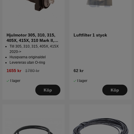
Hjulmotor 305, 310, 315,
Luftfilter 1 styck
405X, 415X, 310 Mark II,
315 Mark II
Till 305, 310, 315, 405X, 415X
2020->
Husqvarna originaldel
Levereras utan O-ring
1655 kr
1780 kr
62 kr
I lager
I lager
Köp
Köp