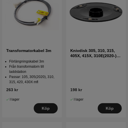
Transformatorkabel 3m
Knivdisk 305, 310, 315,
405X, 415X, 310E(2020-)
mfl
Förlängningskabel 3m
Från transformatorn till
laddstation
Passar: 105, 305(2020), 310,
315, 420, 430X mfl
263 kr
198 kr
I lager
I lager
Köp
Köp