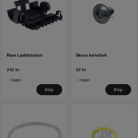
Ram Laddstation
Skruv knivdisk
242 kr
10 kr
I lager
I lager
Köp
Köp