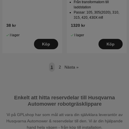
Från transformatorn till
laddstation
Passar: 105, 305(2020), 310,
315, 420, 430X mfl
38 kr
1320 kr
I lager
I lager
Köp
Köp
1
2
Nästa
»
Enkelt att hitta reservdelar till Husqvarna
Automower robotgräsklippare
Vi på GPLshop har som mål att vara din självklara leverantör av
Husqvarna Automower & reservdelar till den. Vi är din hjälpande
hand hela vägen - från köp till installation.