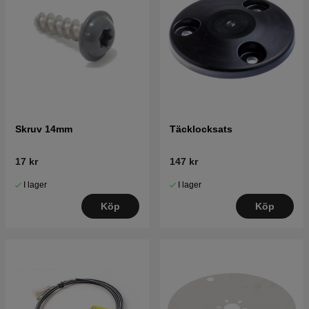
Skruv 14mm
Täcklocksats
17 kr
147 kr
I lager
I lager
Köp
Köp