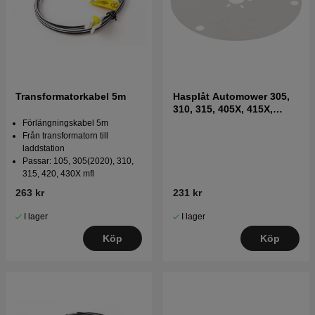
Transformatorkabel 5m
Hasplåt Automower 305,
310, 315, 405X, 415X,
310E(2020-) mfl
Förlängningskabel 5m
Från transformatorn till
laddstation
Passar: 105, 305(2020), 310,
315, 420, 430X mfl
263 kr
231 kr
I lager
I lager
Köp
Köp