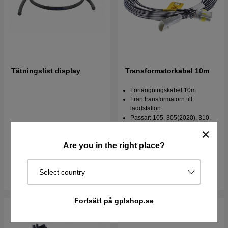
Tätningslist display
Transformatorkabel 10m
Förlängningskabel 10m
Från transformatorn till
laddstation
Passar: 105, 305(2020), 310,
315, 420, 430X mfl
24 kr
825 kr
Are you in the right place?
I lager
I lager
Select country
Köp
Köp
Fortsätt på gplshop.se