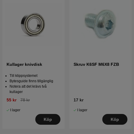
Kullager knivdisk
Skruv K6SF M6X8 FZB
Till klippsystemet
Bytesguide finns tillgänglig
Notera att det krävs två
kullager
55 kr
78 kr
17 kr
I lager
I lager
Köp
Köp