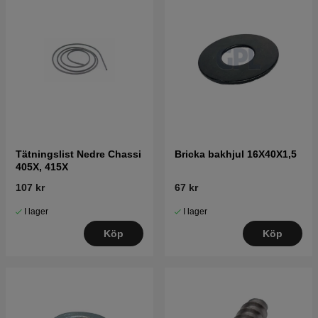
Tätningslist Nedre Chassi
Bricka bakhjul 16X40X1,5
405X, 415X
107 kr
67 kr
I lager
I lager
Köp
Köp