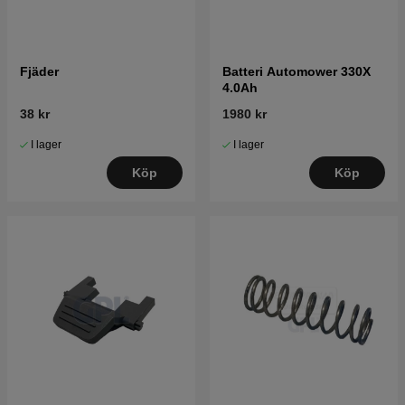
Fjäder
Batteri Automower 330X
4.0Ah
38 kr
1980 kr
I lager
I lager
Köp
Köp