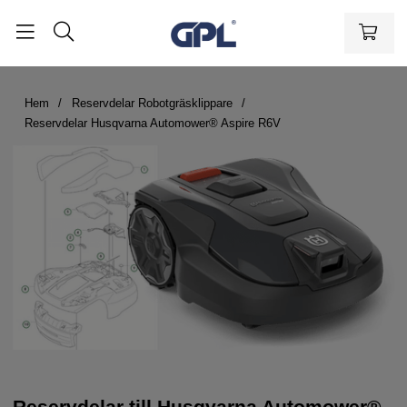
Hem
Reservdelar Robotgräsklippare
Reservdelar Husqvarna Automower® Aspire R6V
Reservdelar till Husqvarna Automower®