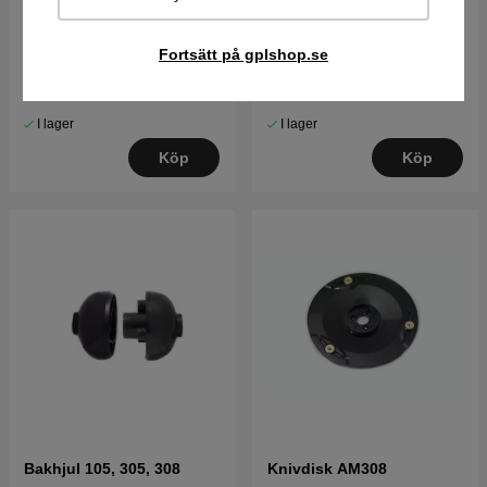
Luftfilter 1 styck
Gångjärn
Fortsätt på gplshop.se
62 kr
165 kr
I lager
I lager
Köp
Köp
Bakhjul 105, 305, 308
Knivdisk AM308