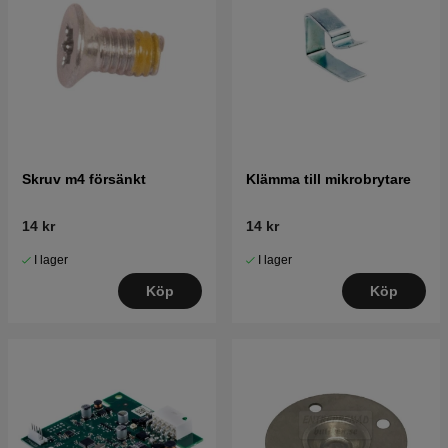
Skruv m4 försänkt
Klämma till mikrobrytare
14 kr
14 kr
I lager
I lager
Köp
Köp