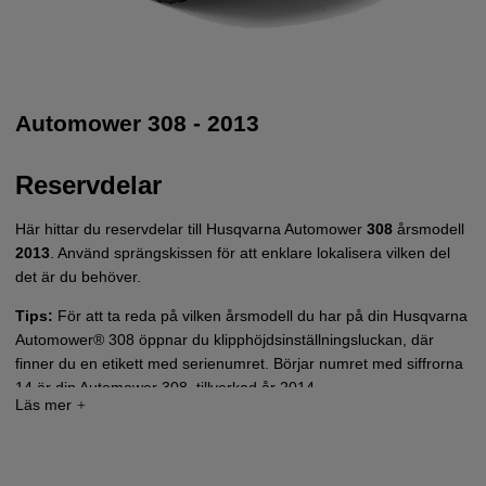
Automower 308 - 2013
Reservdelar
Här hittar du reservdelar till Husqvarna Automower
308
årsmodell
2013
. Använd sprängskissen för att enklare lokalisera vilken del
det är du behöver.
Tips:
För att ta reda på vilken årsmodell du har på din Husqvarna
Automower® 308 öppnar du klipphöjdsinställningsluckan, där
finner du en etikett med serienumret. Börjar numret med siffrorna
14 är din Automower 308, tillverkad år 2014.
Tryck här för sprängskiss och reservdelslista till
Automower 308 - 2013