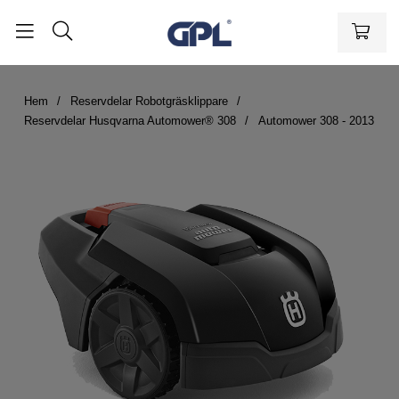
Hem
Reservdelar Robotgräsklippare
Reservdelar Husqvarna Automower® 308
Automower 308 - 2013