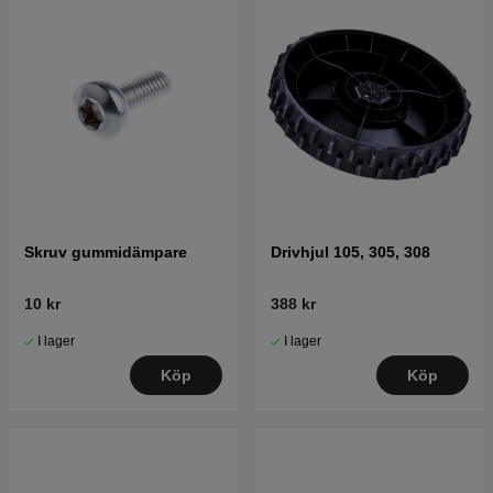
Skruv gummidämpare
Drivhjul 105, 305, 308
10 kr
388 kr
I lager
I lager
Köp
Köp