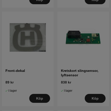
Front-dekal
Kretskort slingsensor,
lyftsensor
89 kr
838 kr
I lager
I lager
Köp
Köp