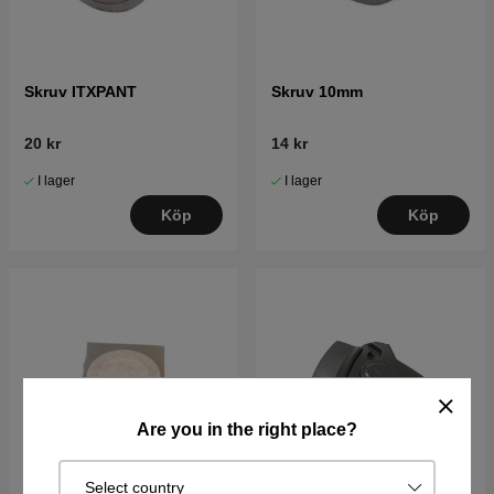
Skruv ITXPANT
Skruv 10mm
20 kr
14 kr
I lager
I lager
Köp
Köp
Are you in the right place?
Select country