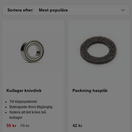
Sortera efter:
Mest populära
Kullager knivdisk
Packning hasplåt
Till klippsystemet
Bytesguide finns tillgänglig
Notera att det krävs två
kullager
55 kr
78 kr
42 kr