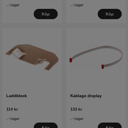
I lager
I lager
Köp
Köp
Laddbleck
Kablage display
114 kr
133 kr
I lager
I lager
Köp
Köp