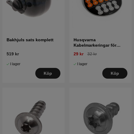
Bakhjuls sats komplett
Husqvarna
Kabelmarkeringar för
robotgräsklippare
519 kr
29 kr
32 kr
I lager
I lager
Köp
Köp