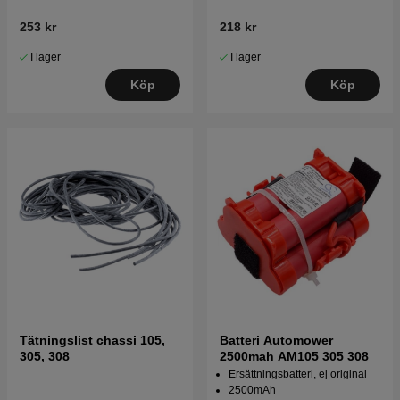
253 kr
218 kr
I lager
I lager
Köp
Köp
Tätningslist chassi 105,
Batteri Automower
305, 308
2500mah AM105 305 308
Ersättningsbatteri, ej original
2500mAh