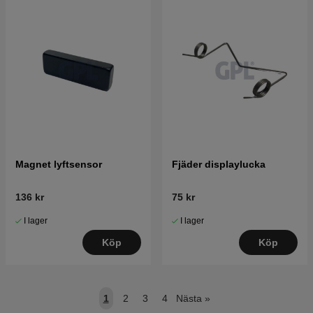
Magnet lyftsensor
Fjäder displaylucka
136 kr
75 kr
I lager
I lager
Köp
Köp
1
2
3
4
Nästa
»