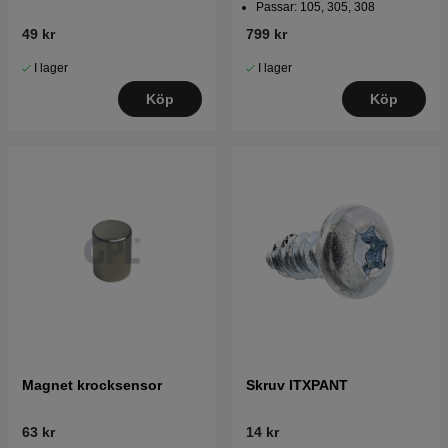
Passar: 105, 305, 308
49 kr
799 kr
I lager
I lager
Köp
Köp
Magnet krocksensor
Skruv ITXPANT
63 kr
14 kr