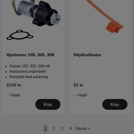
Hjulmotor 105, 305, 308
Höjdindikator
Passar 105, 305, 308 mfl
Husqvarna originaldel
Komplett med packning
2145 kr
52 kr
I lager
I lager
Köp
Köp
1
2
3
4
Nästa
»