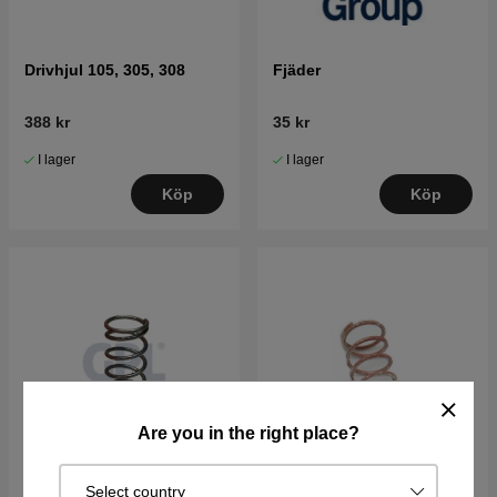
Drivhjul 105, 305, 308
Fjäder
388 kr
35 kr
I lager
I lager
Köp
Köp
Are you in the right place?
Select country