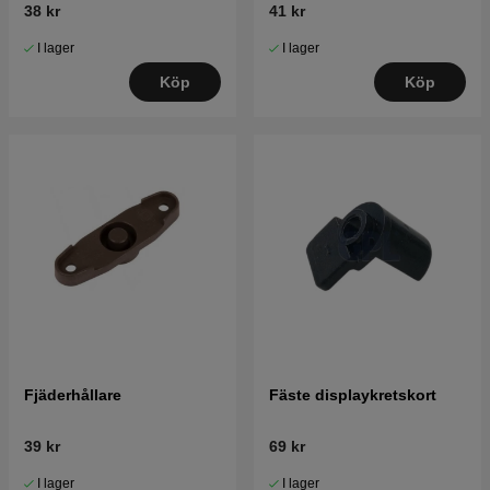
38 kr
41 kr
I lager
I lager
Köp
Köp
Fjäderhållare
Fäste displaykretskort
39 kr
69 kr
I lager
I lager