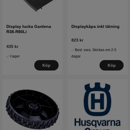
Display lucka Gardena
Displaykåpa inkl tätning
R38-R80Li
823 kr
435 kr
Best. vara. Skickas om 2-5
I lager
dagar
Köp
Köp