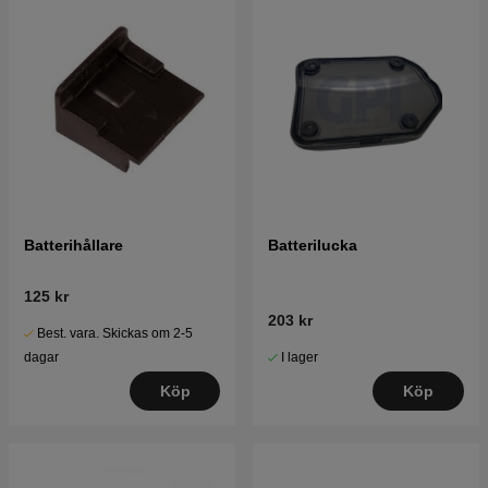
Batterihållare
Batterilucka
125 kr
203 kr
Best. vara. Skickas om 2-5
I lager
dagar
Köp
Köp