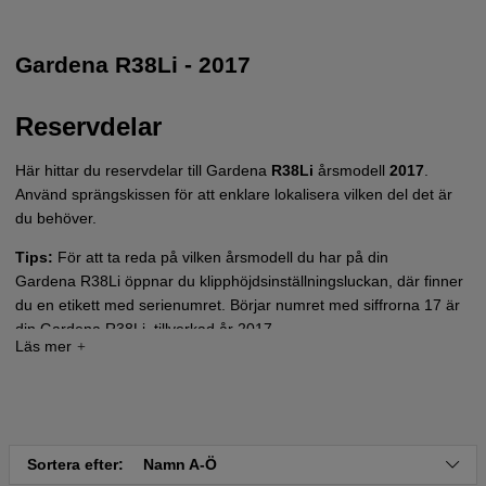
Gardena R38Li - 2017
Reservdelar
Här hittar du reservdelar till Gardena
R38Li
årsmodell
2017
.
Använd sprängskissen för att enklare lokalisera vilken del det är
du behöver.
Tips:
För att ta reda på vilken årsmodell du har på din
Gardena R38Li öppnar du klipphöjdsinställningsluckan, där finner
du en etikett med serienumret. Börjar numret med siffrorna 17 är
din Gardena R38Li, tillverkad år 2017.
Tryck här för sprängskiss och reservdelslista till
Gardena R38Li - 2017
Sortera efter:
Namn A-Ö