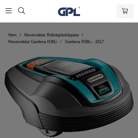
Hem
Reservdelar Robotgräsklippare
Reservdelar Gardena R38Li
Gardena R38Li - 2017