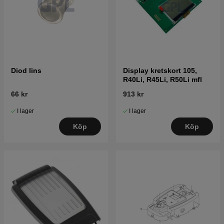
Diod lins
Display kretskort 105,
R40Li, R45Li, R50Li mfl
66 kr
913 kr
I lager
I lager
Köp
Köp