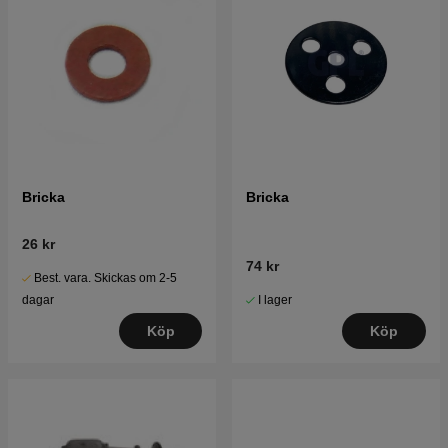
Bricka
Bricka
26 kr
74 kr
Best. vara. Skickas om 2-5
I lager
dagar
Köp
Köp