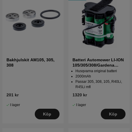
Bakhjulskit AM105, 305,
Batteri Automower LI-ION
308
105/305/308/Gardena
R40,R70
Husqvarna original batteri
2000mAh
Passar 305, 308, 105, R40Li,
R45Li mfl
201 kr
1320 kr
I lager
I lager
Köp
Köp