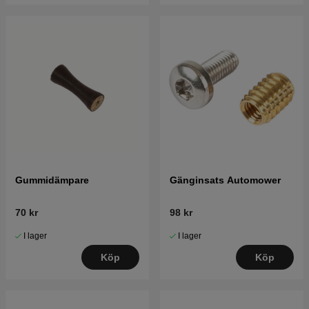
Gummidämpare
Gänginsats Automower
70 kr
98 kr
I lager
I lager
Köp
Köp