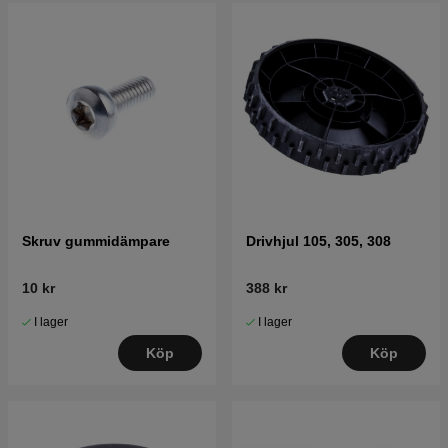
Skruv gummidämpare
Drivhjul 105, 305, 308
10 kr
388 kr
I lager
I lager
Köp
Köp