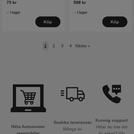
75 kr
588 kr
I lager
I lager
Köp
Köp
1
2
3
4
Nästa
»
Kunnig support
Snabba leveranser
Hitta Automower
Hittar du inte det
Många av
reservdelar
du söker? Vår