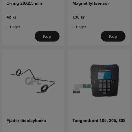
O-ring 20X2,5 mm
Magnet lyftsensor
42 kr
136 kr
I lager
I lager
Köp
Köp
Fjäder displaylucka
Tangentbord 105, 305, 308