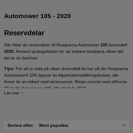
Automower 105 - 2020
Reservdelar
Här hittar du reservdelar till Husqvarna Automower
105
årsmodell
2020
. Använd sprängskissen för att enklare lokalisera vilken del
det är du behöver.
Tips:
För att ta reda på vilken årsmodell du har på din Husqvarna
Automower® 105 öppnar du klipphöjdsinställningsluckan, där
finner du en etikett med serienumret. Börjar numret med siffrorna
20 är din Automower 105, tillverkad år 2020.
Tryck här för sprängskiss och reservdelslista till
Automower 105 - 2020
Sortera efter:
Mest populära