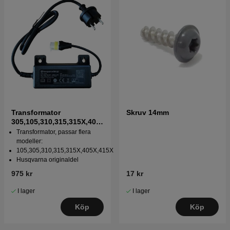
Transformator
Skruv 14mm
305,105,310,315,315X,405
X,415X,310 Mark II,315
Transformator, passar flera
Mark II
modeller:
105,305,310,315,315X,405X,415X
Husqvarna originaldel
975 kr
17 kr
I lager
I lager
Köp
Köp