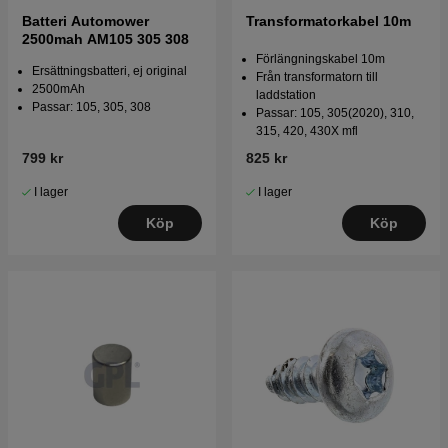
Batteri Automower
Transformatorkabel 10m
2500mah AM105 305 308
Förlängningskabel 10m
Ersättningsbatteri, ej original
Från transformatorn till
2500mAh
laddstation
Passar: 105, 305, 308
Passar: 105, 305(2020), 310,
315, 420, 430X mfl
799 kr
825 kr
I lager
I lager
Köp
Köp