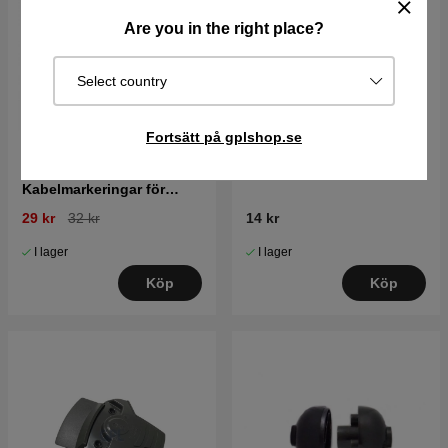
Are you in the right place?
Select country
Fortsätt på gplshop.se
Husqvarna
Skruv 10mm
Kabelmarkeringar för
robotgräsklippare
29 kr
32 kr
14 kr
I lager
I lager
Köp
Köp