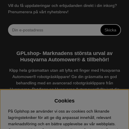
Vill du få uppdateringar och erbjudanden direkt i din inkorg?
Prenumerera på vårt nyhetsbrev!
Skicka
GPLshop- Marknadens största urval av
Husqvarna Automower® & tillbehör!
Klipp hela gräsmattan utan att lyfta ett finger med Husqvarna
Automower® robotgräsklippare! Ge din gräsmatta en god
behandling med en avancerad robotgräsklippare från
Husqvarna. Det finns en
Husqvarna Automower®
för just din
trädgård, köp och jämför Automower® enkelt hos oss! Vi har
Cookies
marknadens största urval av tillbehör och reservdelar till
Husqvarna Automower® och GARDENA. Vi säljer även
På Gplshop.se använder vi oss av cookies och liknande
Husqvarna skog och trädgårdsprodukter så som:
lagringstekniker för att ge dig anpassat innehåll, relevant
motorsågskläder och skor, grästrimmer, röjsåg, häcksax,
marknadsföring och en bättre upplevelse av vår webbplats.
jordfräs, lövblås, högtryckstvätt, dammsugare, snöslunga,