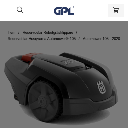
Hem
Reservdelar Robotgräsklippare
Reservdelar Husqvarna Automower® 105
Automower 105 - 2020