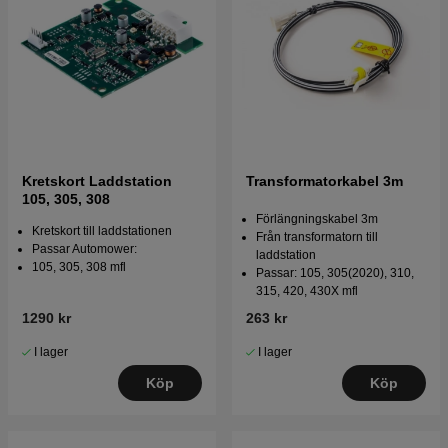
Kretskort Laddstation
Transformatorkabel 3m
105, 305, 308
Förlängningskabel 3m
Kretskort till laddstationen
Från transformatorn till
Passar Automower:
laddstation
105, 305, 308 mfl
Passar: 105, 305(2020), 310,
315, 420, 430X mfl
1290 kr
263 kr
I lager
I lager
Köp
Köp