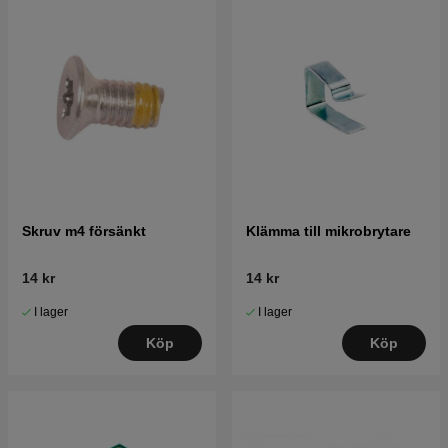
Skruv m4 försänkt
Klämma till mikrobrytare
14 kr
14 kr
I lager
I lager
Köp
Köp