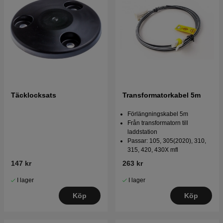
Täcklocksats
Transformatorkabel 5m
Förlängningskabel 5m
Från transformatorn till
laddstation
Passar: 105, 305(2020), 310,
315, 420, 430X mfl
147 kr
263 kr
I lager
I lager
Köp
Köp