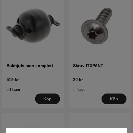
Bakhjuls sats komplett
Skruv ITXPANT
519 kr
20 kr
I lager
I lager
Köp
Köp