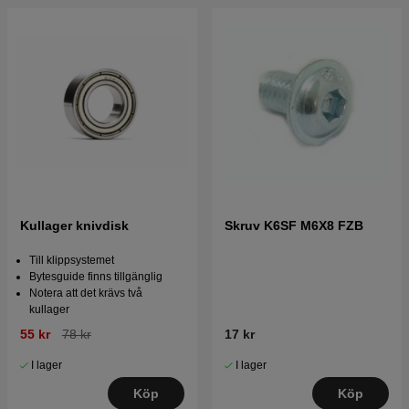
Kullager knivdisk
Skruv K6SF M6X8 FZB
Till klippsystemet
Bytesguide finns tillgänglig
Notera att det krävs två
kullager
55 kr
78 kr
17 kr
I lager
I lager
Köp
Köp