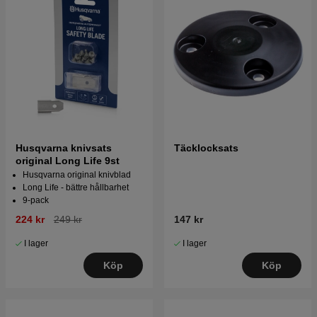
Husqvarna knivsats
Täcklocksats
original Long Life 9st
Husqvarna original knivblad
Long Life - bättre hållbarhet
9-pack
224 kr
249 kr
147 kr
I lager
I lager
Köp
Köp