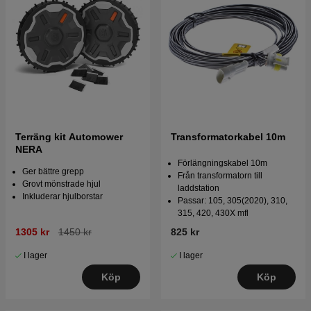
Terräng kit Automower
Transformatorkabel 10m
NERA
Förlängningskabel 10m
Ger bättre grepp
Från transformatorn till
Grovt mönstrade hjul
laddstation
Inkluderar hjulborstar
Passar: 105, 305(2020), 310,
315, 420, 430X mfl
1305 kr
1450 kr
825 kr
I lager
I lager
Köp
Köp