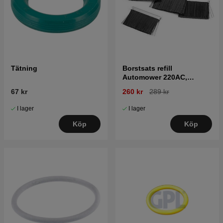
Tätning
Borstsats refill
Automower 220AC,
230ACX, 310, 315, Nera
67 kr
260 kr
289 kr
I lager
I lager
Köp
Köp