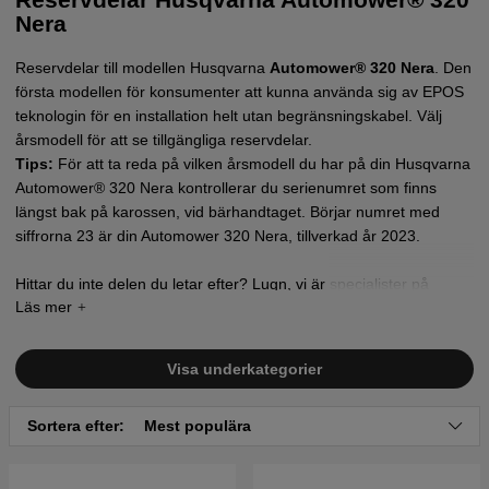
Nera
Reservdelar till modellen
Husqvarna
Automower® 320 Nera
. Den
första modellen för konsumenter att kunna använda sig av EPOS
teknologin för en installation helt utan begränsningskabel. Välj
årsmodell för att se tillgängliga reservdelar.
Tips:
För att ta reda på vilken årsmodell du har på din Husqvarna
Automower® 320 Nera kontrollerar du serienumret som finns
längst bak på karossen, vid bärhandtaget. Börjar numret med
siffrorna 23 är din Automower 320 Nera, tillverkad år 2023.
Hittar du inte delen du letar efter? Lugn, vi är specialister på
Automower.
Kontakta oss
så skall vi hjälpa dig att hitta
reservdelen eller reservdelarna du letar efter!
Visa underkategorier
Sortera efter:
Mest populära