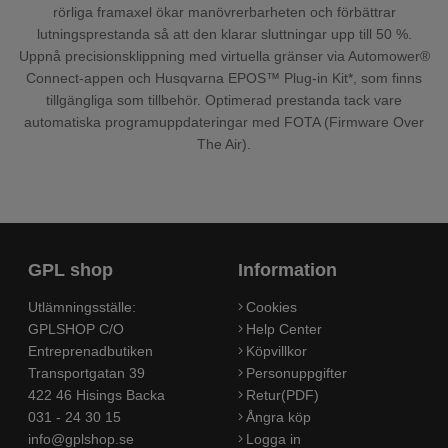
rörliga framaxel ökar manövrerbarheten och förbättrar
lutningsprestanda så att den klarar sluttningar upp till 50 %.
Uppnå precisionsklippning med virtuella gränser via Automower®
Connect-appen och Husqvarna EPOS™ Plug-in Kit*, som finns
tillgängliga som tillbehör. Optimerad prestanda tack vare
automatiska programuppdateringar med FOTA (Firmware Over
The Air).
GPL shop
Information
Utlämningsställe:
Cookies
GPLSHOP C/O
Help Center
Entreprenadbutiken
Köpvillkor
Transportgatan 39
Personuppgifter
422 46 Hisings Backa
Retur(PDF)
031 - 24 30 15
Ångra köp
info@gplshop.se
Logga in