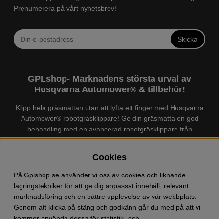
Prenumerera på vårt nyhetsbrev!
Skicka
GPLshop- Marknadens största urval av
Husqvarna Automower® & tillbehör!
Klipp hela gräsmattan utan att lyfta ett finger med Husqvarna
Automower® robotgräsklippare! Ge din gräsmatta en god
behandling med en avancerad robotgräsklippare från
Husqvarna. Det finns en
Husqvarna Automower®
för just din
trädgård, köp och jämför Automower® enkelt hos oss! Vi har
Cookies
marknadens största urval av tillbehör och reservdelar till
Husqvarna Automower® och GARDENA. Vi säljer även
På Gplshop.se använder vi oss av cookies och liknande
Husqvarna skog och trädgårdsprodukter så som:
lagringstekniker för att ge dig anpassat innehåll, relevant
motorsågskläder och skor, grästrimmer, röjsåg, häcksax,
marknadsföring och en bättre upplevelse av vår webbplats.
jordfräs, lövblås, högtryckstvätt, dammsugare, snöslunga,
Genom att klicka på stäng och godkänn går du med på att vi
kapmaskin, yxa, leksaker, olja mm. Välkommen till oss!
kommer använda dessa för statistik- och