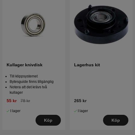
Kullager knivdisk
Lagerhus kit
Till klippsystemet
Bytesguide finns tillgänglig
Notera att det krävs två
kullager
55 kr
78 kr
265 kr
I lager
I lager
Köp
Köp