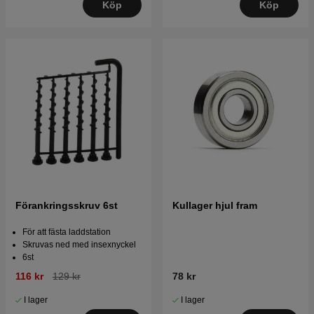
Köp
Köp
Förankringsskruv 6st
Kullager hjul fram
För att fästa laddstation
Skruvas ned med insexnyckel
6st
116 kr
129 kr
78 kr
I lager
I lager