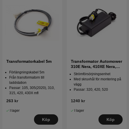
Transformatorkabel 5m
Transformator Automower
310E Nera, 410XE Nera,
320, 420, 520
Förlängningskabel 5m
Strömförsörjningsenhet
Från transformatorn till
Med skruvhål för montering på
laddstation
vägg
Passar: 105, 305(2020), 310,
Passar: 320, 420, 520
315, 420, 430X mfl
263 kr
1240 kr
I lager
I lager
Köp
Köp