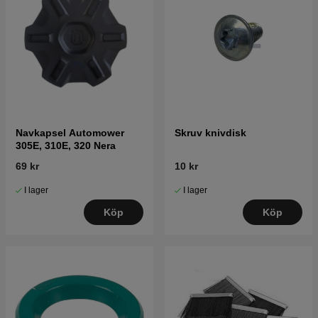
Navkapsel Automower
Skruv knivdisk
305E, 310E, 320 Nera
69 kr
10 kr
I lager
I lager
Köp
Köp