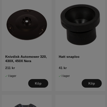
Knivdisk Automower 320,
Hatt snaploc
430X, 450X Nera
211 kr
41 kr
I lager
I lager
Köp
Köp