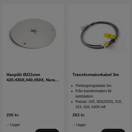
Hasplåt Ø211mm
Transformatorkabel 3m
420,430X,440,450X, Nera
2020->
Förlängningskabel 3m
Från transformatorn till
laddstation
Passar: 105, 305(2020), 310,
315, 420, 430X mfl
290 kr
263 kr
I lager
I lager