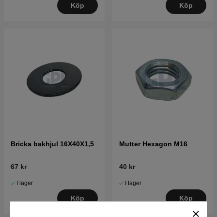
Köp
Köp
Bricka bakhjul 16X40X1,5
Mutter Hexagon M16
67 kr
40 kr
I lager
I lager
Köp
Köp