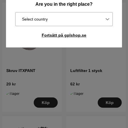
Are you in the right place?
Select country
Fortsätt på gplshop.se
Skruv ITXPANT
Luftfilter 1 styck
20 kr
62 kr
I lager
I lager
Köp
Köp