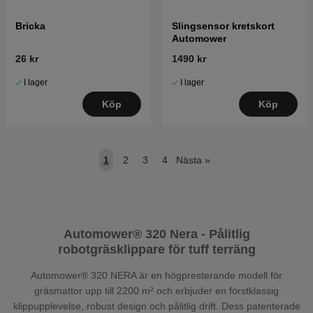
Bricka
Slingsensor kretskort
Automower
26 kr
1490 kr
I lager
I lager
Köp
Köp
1
2
3
4
Nästa
»
Automower® 320 Nera
- Pålitlig
robotgräsklippare för tuff terräng
Automower® 320 NERA är en högpresterande modell för
gräsmattor upp till 2200 m² och erbjuder en förstklassig
klippupplevelse, robust design och pålitlig drift. Dess patenterade