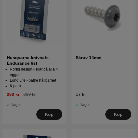
Husqvarna knivsats
Skruv 14mm
Endurance 6st
Rörlig design - skär på alla 4
eggar
Long Life - bättre hållbarhet
6-pack
269 kr
299 kr
17 kr
I lager
I lager
Köp
Köp