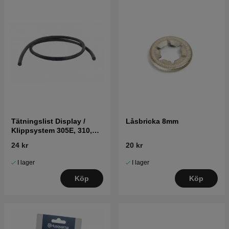
Tätningslist Display /
Låsbricka 8mm
Klippsystem 305E, 310,
315, 315X, 320, 430X, 450X
24 kr
20 kr
Nera
I lager
I lager
Köp
Köp