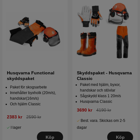
Husqvarna Functional
Skyddspaket - Husqvarna
skyddspaket
Classic
Paket med hjälm, byxor,
Paket för skogsarbete
handskar och stövlar
Innehåller byxholk (20m/s),
Sågskydd klass 1 20m/s
handskar(16m/s)
Husqvarna Classic
Och hjälm Classic
3690 kr
4190 kr
2383 kr
2590 kr
Best. vara. Skickas om 2-5
I lager
dagar
Köp
Köp