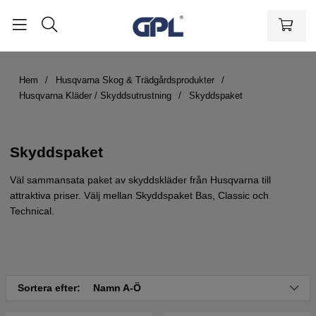
Hem
Husqvarna Skog & Trädgårdsprodukter
Husqvarna Kläder / Skyddsutrustning
Skyddspaket
Skyddspaket
Väl sammansata paket av skyddskläder från Husqvarna till
attraktiva priser. Välj mellan Skyddspaket Bas, Classic och
Technical.
Sortera efter:
Namn A-Ö