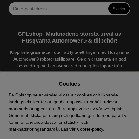
Skicka
GPLshop- Marknadens största urval av
Husqvarna Automower® & tillbehör!
Klipp hela gräsmattan utan att lyfta ett finger med Husqvarna
Automower® robotgräsklippare! Ge din gräsmatta en god
behandling med en avancerad robotgräsklippare från
Husqvarna. Det finns en
Husqvarna Automower®
för just din
trädgård, köp och jämför Automower® enkelt hos oss! Vi har
Cookies
marknadens största urval av tillbehör och reservdelar till
Husqvarna Automower® och GARDENA. Vi säljer även
På Gplshop.se använder vi oss av cookies och liknande
Husqvarna skog och trädgårdsprodukter så som:
lagringstekniker för att ge dig anpassat innehåll, relevant
motorsågskläder och skor, grästrimmer, röjsåg, häcksax,
marknadsföring och en bättre upplevelse av vår webbplats.
jordfräs, lövblås, högtryckstvätt, dammsugare, snöslunga,
Genom att klicka på stäng och godkänn går du med på att vi
kapmaskin, yxa, leksaker, olja mm. Välkommen till oss!
kommer använda dessa för statistik- och
marknadsföringsändamål. Läs vår
Cookie-policy
.