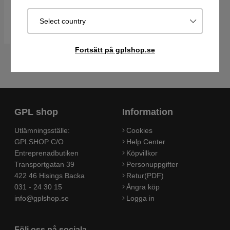
Best. vara. Skickas om 2-5
dagar
Select country
Köp
Fortsätt på gplshop.se
GPL shop
Information
Utlämningsställe:
Cookies
GPLSHOP C/O
Help Center
Entreprenadbutiken
Köpvillkor
Transportgatan 39
Personuppgifter
422 46 Hisings Backa
Retur(PDF)
031 - 24 30 15
Ångra köp
info@gplshop.se
Logga in
Följ oss på sociala