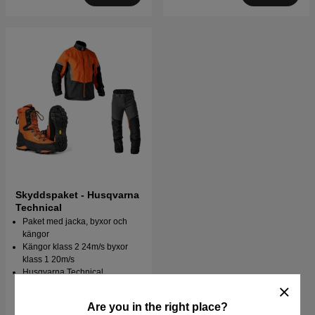
Skyddspaket - Husqvarna
Technical
Paket med jacka, byxor och
kängor
Kängor klass 2 24m/s byxor
klass 1 20m/s
Husqvarna Technical
10277 kr
11170 kr
Are you in the right place?