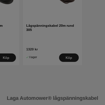
0m
Lågspänningskabel 20m rund
305
1320 kr
I lager
Köp
Köp
Laga Automower® lågspänningskabel