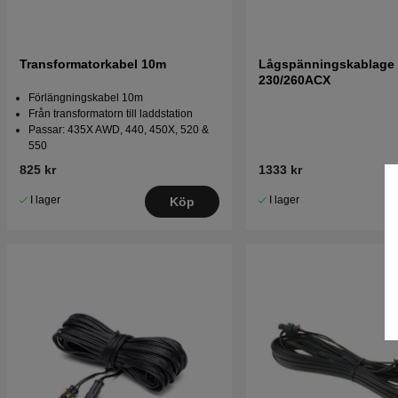
Transformatorkabel 10m
Lågspänningskablage
230/260ACX
Förlängningskabel 10m
Från transformatorn till laddstation
Passar: 435X AWD, 440, 450X, 520 &
550
825 kr
1333 kr
I lager
I lager
Köp