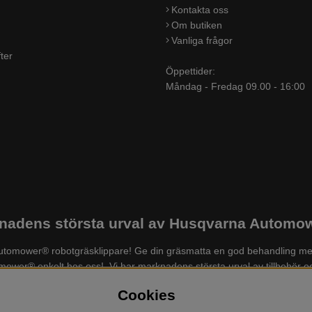
Kontakta oss
Om butiken
Vanliga frågor
ter
Öppettider:
Måndag - Fredag 09.00 - 16:00
adens största urval av Husqvarna Automowe
a Automower® robotgräsklippare! Ge din gräsmatta en god behandling me
tomower® enkelt hos oss! Vi har marknadens största urval av tillbehör
der och skor, grästrimmer, röjsåg, häcksax, jordfräs, lövblås, högtr
Cookies
mm. Välkommen till oss!