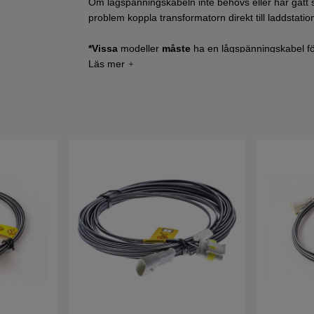
Om lågspänningskabeln inte behövs eller har gått
problem koppla transformatorn direkt till laddstat
*Vissa
modeller
måste
ha en lågspänningskabel fö
lågspänningskabeln
polvänder
och utan den så få
transformatorn direkt in till laddstation. Det
gäller
f