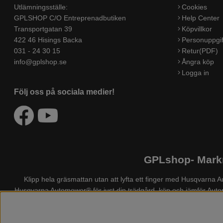
Utlämningsställe:
Cookies
GPLSHOP C/O Entreprenadbutiken
Help Center
Transportgatan 39
Köpvillkor
422 46 Hisings Backa
Personuppgif
031 - 24 30 15
Retur(PDF)
info@gplshop.se
Ångra köp
Logga in
Följ oss på sociala medier!
GPLshop- Markn
Klipp hela gräsmattan utan att lyfta ett finger med Husqvarn
Husqvarna Automower®
för just din trädgård, köp och jämför Au
även Husqvarna skog och trädgårdsprodukter så som: motorsågsklä