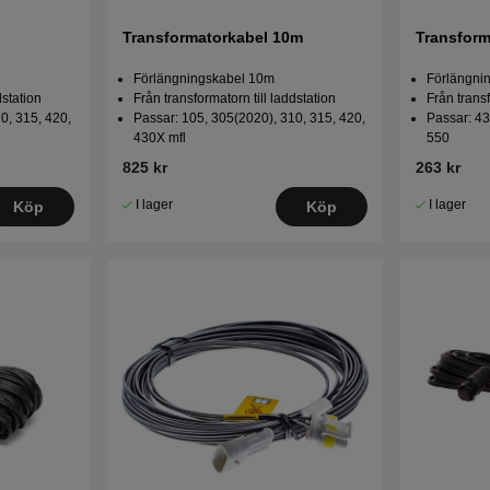
Transformatorkabel 10m
Transform
Förlängningskabel 10m
Förlängni
dstation
Från transformatorn till laddstation
Från transf
0, 315, 420,
Passar: 105, 305(2020), 310, 315, 420,
Passar: 4
430X mfl
550
825 kr
263 kr
I lager
I lager
Köp
Köp