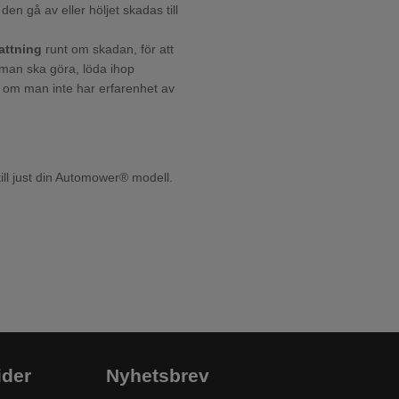
den gå av eller höljet skadas till
attning
runt om skadan, för att
man ska göra, löda ihop
om man inte har erfarenhet av
ll just din Automower® modell.
ider
Nyhetsbrev