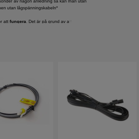
 sönder av någon anledning så kan man utan
ionen utan lågspänningskabeln*
r att
fungera
. Det är på grund av att
r man ingen ström om man skulle koppla
ör Automower®
440
,
450X
och
550
.