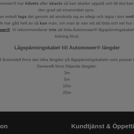
utomower® har
klämts
eller
skavts
så kan skador uppstå och till slut kan 
den grad att innanmätet syns.
an enkelt
laga
det genom att använda sig av eltejp och tejpa i stor
omf
n har gått helt av så
kan
man, om man är van vid att löda och vet hur 
wer®
. Vi rekommenderar
inte
att löda Automower® lågspänningskabel 
lödning förut.
Lågspänningskabel till Automower® längder
 årsmodell finns det olika längder på lågspänningskabeln som passar ti
Generellt finns följande längder:
3m
5m
10m
20m
ion
Kundtjänst & Öppett