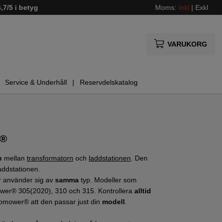
4,7/5 i betyg
Moms:
Inkl
|
Exkl
VARUKORG
Service & Underhåll
Reservdelskatalog
r®
n
mellan
transformatorn
och
laddstationen
. Den
laddstationen.
 använder sig av
samma
typ. Modeller som
er® 305(2020), 310 och 315. Kontrollera
alltid
utomower® att den passar just din
modell
.