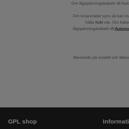
Om lågspänningskabeln till A
Om innanmätet syns så kan m
hålla
fukt
ute. Om kabel
lågspänningskabeln till
Automo
Beroende på modell och ibland
GPL shop
Informat