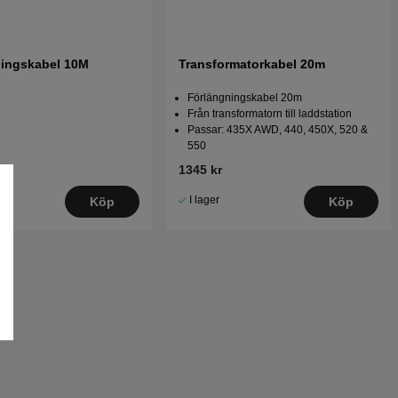
ingskabel 10M
Transformatorkabel 20m
Förlängningskabel 20m
Från transformatorn till laddstation
Passar: 435X AWD, 440, 450X, 520 &
550
1345 kr
I lager
Köp
Köp