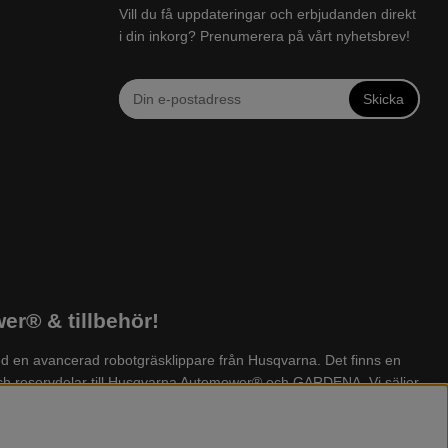
Vill du få uppdateringar och erbjudanden direkt
i din inkorg? Prenumerera på vårt nyhetsbrev!
Skicka
r® & tillbehör!
d en avancerad robotgräsklippare från Husqvarna. Det finns en
 och reservdelar till Husqvarna Automower® och GARDENA. Vi säljer
yckstvätt, dammsugare, snöslunga, kapmaskin, yxa, leksaker, olja