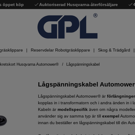
s öppet köp
Auktoriserad Husqvarna-återförsäljare
gräsklippare
Reservdelar Robotgräsklippare
Skog & Trädgård
& kretskort Husqvarna Automower®
Lågspänningskabel
Lågspänningskabel Automowe
Lågspänningskabel Automower® är
förlängninge
kopplas in i transformatorn och i andra änden in i 
Kabeln är
modellspecifik
även om några modeller
använder sig av samma typ är till
exempel
Automow
innan du beställer en lågspänningskabel till din A