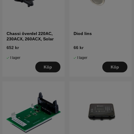
Chassi överdel 220AC,
Diod lins
230ACX, 260ACX, Solar
652 kr
66 kr
I lager
I lager
Köp
Köp