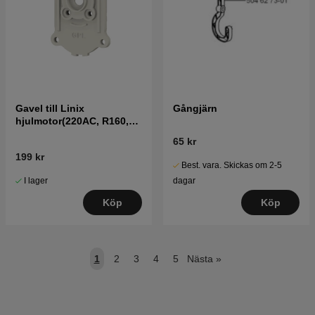
Gavel till Linix
Gångjärn
hjulmotor(220AC, R160,
Solar Hybrid)
65 kr
199 kr
Best. vara. Skickas om 2-5
I lager
dagar
Köp
Köp
1
2
3
4
5
Nästa
»