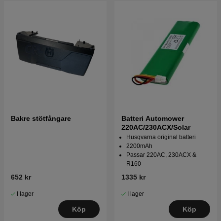
Bakre stötfångare
Batteri Automower
220AC/230ACX/Solar
Husqvarna original batteri
2200mAh
Passar 220AC, 230ACX &
R160
652 kr
1335 kr
I lager
I lager
Köp
Köp