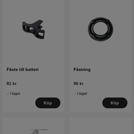
Fäste till batteri
Fästring
81 kr
96 kr
I lager
I lager
Köp
Köp