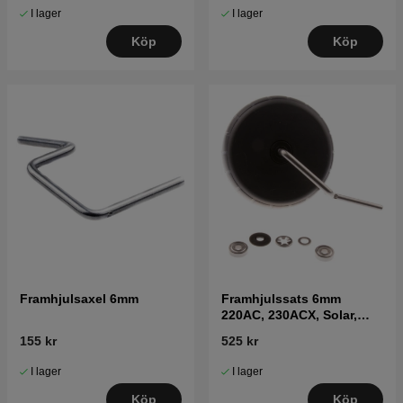
I lager
I lager
Köp
Köp
Framhjulsaxel 6mm
Framhjulssats 6mm
220AC, 230ACX, Solar,
R160 (2010-)
155 kr
525 kr
I lager
I lager
Köp
Köp