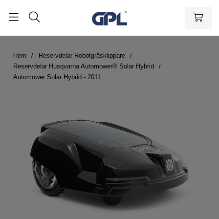
Hem
Reservdelar Robotgräsklippare
Reservdelar Husqvarna Automower® Solar Hybrid
Automower Solar Hybrid - 2011