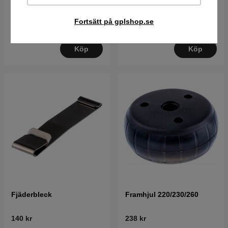
38 kr
38 kr
Fortsätt på gplshop.se
I lager
I lager
Köp
Köp
Fjäderbleck
Framhjul 220/230/260
140 kr
238 kr