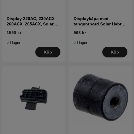
Display 220AC, 230ACX,
Displaykåpa med
260ACX, 265ACX, Solar,
tangentbord Solar Hybrid
R160
(2010-2014)
1590 kr
963 kr
I lager
I lager
Köp
Köp