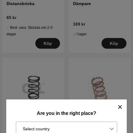
Distansbricka
Dämpare
65 kr
169 kr
Best. vara. Skickas om 2-5
I lager
dagar
Köp
Köp
Are you in the right place?
Fjäder
Fjäder
Select country