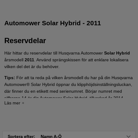
Automower Solar Hybrid - 2011
Reservdelar
Här hittar du reservdelar till Husqvarna Automower
Solar Hybrid
årsmodell
2011
. Använd sprängskissen för att enklare lokalisera
vilken del det är du behöver.
Tips:
För att ta reda på vilken årsmodell du har på din Husqvarna
Automower® Solar Hybrid öppnar du klipphöjdsinställningsluckan,
där finner du en etikett med serienumret. Börjar numret med
siffrorna 14 är din Automower Solar Hybrid, tillverkad år 2014.
Tryck här för sprängskiss och reservdelslista till
Automower Solar Hybrid - 2011
Sortera efter:
Namn A-Ö