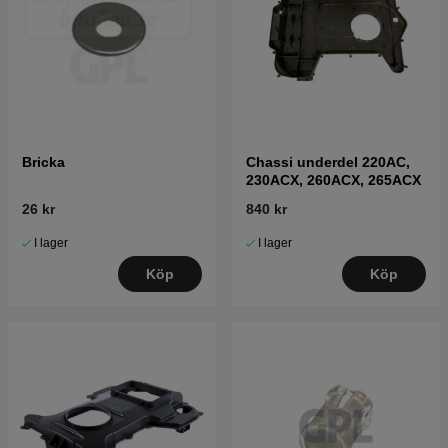
Bricka
Chassi underdel 220AC,
230ACX, 260ACX, 265ACX
26 kr
840 kr
I lager
I lager
Köp
Köp