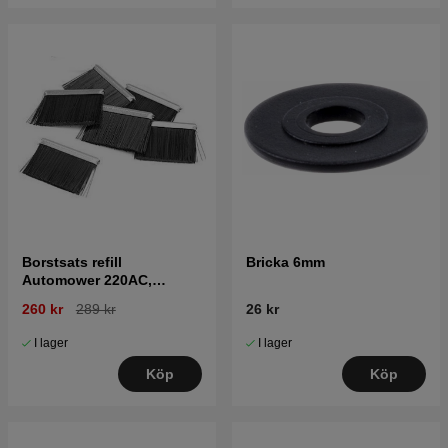
Borstsats refill
Bricka 6mm
Automower 220AC,
230ACX, 310, 315, Nera
260 kr
289 kr
26 kr
I lager
I lager
Köp
Köp