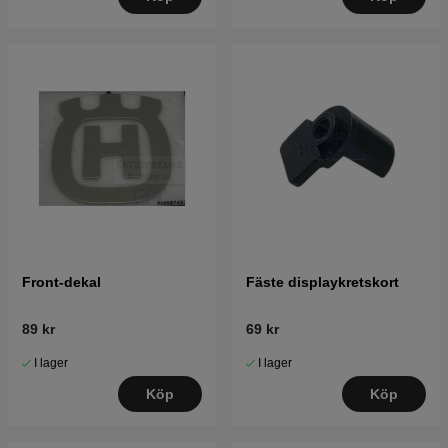
Front-dekal
Fäste displaykretskort
89 kr
69 kr
I lager
I lager
Köp
Köp