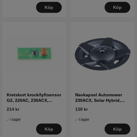
Köp
Köp
Kretskort krock/lyftsensor
Navkapsel Automower
G2, 220AC, 230ACX,
230ACX, Solar Hybrid,
260ACX
260ACX, 265ACX
214 kr
138 kr
I lager
I lager
Köp
Köp