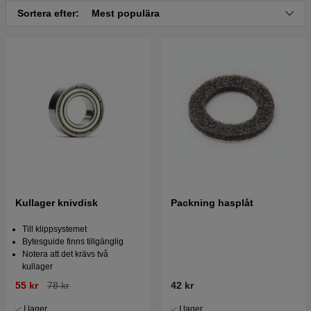
Sortera efter:
Mest populära
Kullager knivdisk
Packning hasplåt
Till klippsystemet
Bytesguide finns tillgänglig
Notera att det krävs två
kullager
55 kr
78 kr
42 kr
I lager
I lager