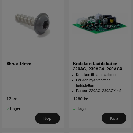
Skruv 14mm
Kretskort Laddstation
220AC, 230ACX, 260ACX,
265ACX
Kretskort till laddstationen
För den nya 'knottriga'
laddplattan
Passar: 220AC, 230ACX mfl
17 kr
1280 kr
I lager
I lager
Köp
Köp