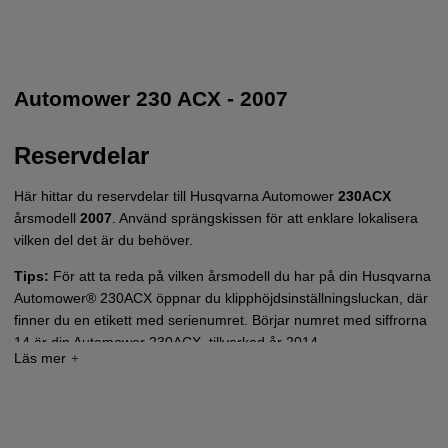
Automower 230 ACX - 2007
Reservdelar
Här hittar du reservdelar till Husqvarna Automower
230ACX
årsmodell
2007
. Använd sprängskissen för att enklare lokalisera
vilken del det är du behöver.
Tips:
För att ta reda på vilken årsmodell du har på din Husqvarna
Automower® 230ACX öppnar du klipphöjdsinställningsluckan, där
finner du en etikett med serienumret. Börjar numret med siffrorna
14 är din Automower 230ACX, tillverkad år 2014.
Tryck här för sprängskiss och reservdelslista till
Automower 230ACX - 2007