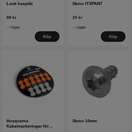
Lock hasplåt
Skruv ITXPANT
88 kr
20 kr
I lager
I lager
Köp
Köp
Husqvarna
Skruv 10mm
Kabelmarkeringar för
robotgräsklippare