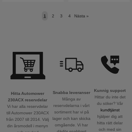
1
2
3
4
Nästa
»
Kunnig support
Snabba leveranser
Hitta Automower
Hittar du inte det
Många av
230ACX reservdelar
du söker? Vår
reservdelarna i vårt
Vi har alla reservdelar
kundtjänst
sortiment har vi på
till Automower 230ACX
hjälper dig att
lager och kan skicka
från 2007 till 2014. Välj
hitta rätt delar
omgående. Vi har
din årsmodell i menyn
och med sin
därför snabbast