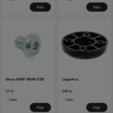
Köp
Köp
Skruv K6SF M6X8 FZB
Lagerhus
17 kr
145 kr
I lager
I lager
Köp
Köp