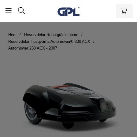
Hem
Reservdelar Robotgräsklippare
Reservdelar Husqvarna Automower® 230 ACX
Automower 230 ACX - 2007