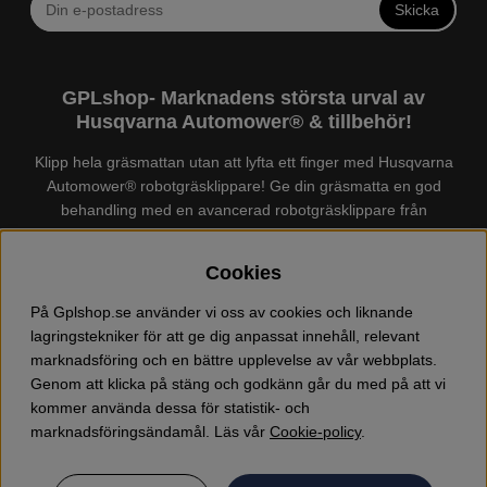
Skicka
GPLshop- Marknadens största urval av
Husqvarna Automower® & tillbehör!
Klipp hela gräsmattan utan att lyfta ett finger med Husqvarna
Automower® robotgräsklippare! Ge din gräsmatta en god
behandling med en avancerad robotgräsklippare från
Husqvarna. Det finns en
Husqvarna Automower®
för just din
trädgård, köp och jämför Automower® enkelt hos oss! Vi har
Cookies
marknadens största urval av tillbehör och reservdelar till
Husqvarna Automower® och GARDENA. Vi säljer även
På Gplshop.se använder vi oss av cookies och liknande
Husqvarna skog och trädgårdsprodukter så som:
lagringstekniker för att ge dig anpassat innehåll, relevant
motorsågskläder och skor, grästrimmer, röjsåg, häcksax,
marknadsföring och en bättre upplevelse av vår webbplats.
jordfräs, lövblås, högtryckstvätt, dammsugare, snöslunga,
Genom att klicka på stäng och godkänn går du med på att vi
kapmaskin, yxa, leksaker, olja mm. Välkommen till oss!
kommer använda dessa för statistik- och
marknadsföringsändamål. Läs vår
Cookie-policy
.