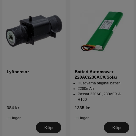
Lyftsensor
Batteri Automower
220AC/230ACX/Solar
Husqvarna original batteri
2200mAh
Passar 220AC, 230ACX &
R160
384 kr
1335 kr
I lager
I lager
Köp
Köp