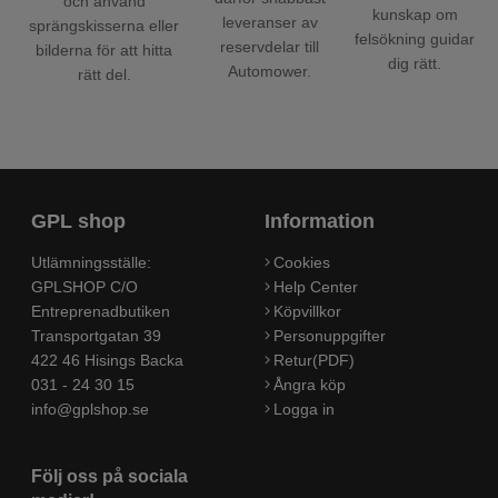
och använd
kunskap om
leveranser av
sprängskisserna eller
felsökning guidar
reservdelar till
bilderna för att hitta
dig rätt.
Automower.
rätt del.
GPL shop
Information
Utlämningsställe:
Cookies
GPLSHOP C/O
Help Center
Entreprenadbutiken
Köpvillkor
Transportgatan 39
Personuppgifter
422 46 Hisings Backa
Retur(PDF)
031 - 24 30 15
Ångra köp
info@gplshop.se
Logga in
Följ oss på sociala