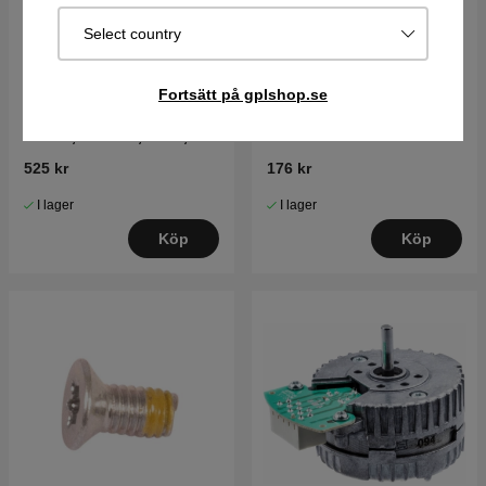
Select country
Fortsätt på gplshop.se
Framhjulssats 6mm
Nav hjulmotor
220AC, 230ACX, Solar,
R160 (2010-)
525 kr
176 kr
I lager
I lager
Köp
Köp