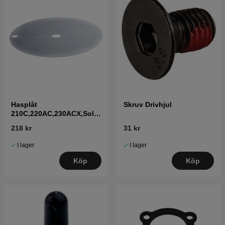
Hasplåt
Skruv Drivhjul
210C,220AC,230ACX,Solar
,R160
218 kr
31 kr
I lager
I lager
Köp
Köp