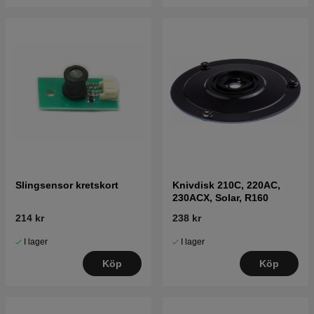
Slingsensor kretskort
Knivdisk 210C, 220AC,
230ACX, Solar, R160
214 kr
238 kr
I lager
I lager
Köp
Köp