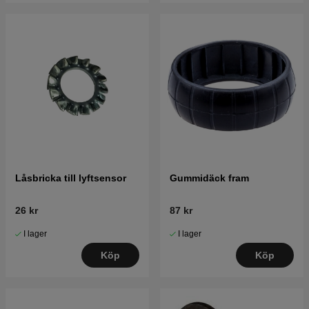
Låsbricka till lyftsensor
Gummidäck fram
26 kr
87 kr
I lager
I lager
Köp
Köp