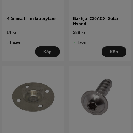
Klämma till mikrobrytare
Bakhjul 230ACX, Solar
Hybrid
14 kr
388 kr
I lager
I lager
Köp
Köp