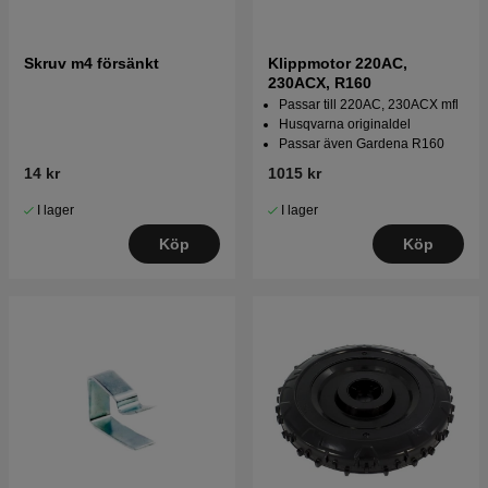
Skruv m4 försänkt
Klippmotor 220AC,
230ACX, R160
Passar till 220AC, 230ACX mfl
Husqvarna originaldel
Passar även Gardena R160
14 kr
1015 kr
I lager
I lager
Köp
Köp