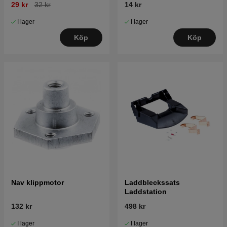
29 kr
32 kr
14 kr
I lager
I lager
Köp
Köp
Nav klippmotor
Laddbleckssats
Laddstation
132 kr
498 kr
I lager
I lager