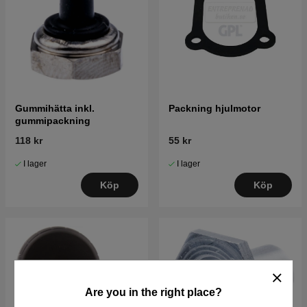
Gummihätta inkl.
Packning hjulmotor
gummipackning
118 kr
55 kr
I lager
I lager
Köp
Köp
Are you in the right place?