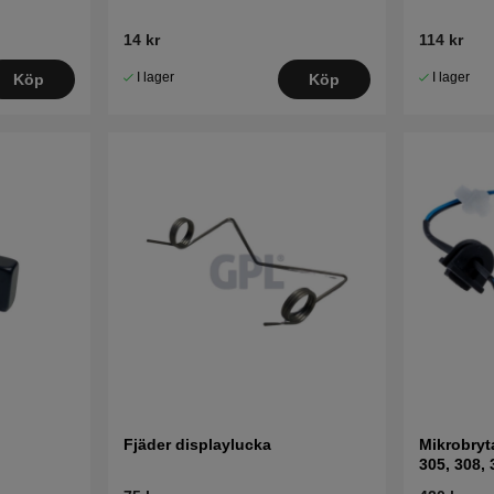
14 kr
114 kr
I lager
I lager
Köp
Köp
Fjäder displaylucka
Mikrobryt
305, 308,