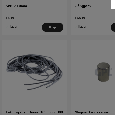
Skruv 10mm
Gångjärn
14 kr
165 kr
I lager
I lager
Köp
Tätningslist chassi 105, 305, 308
Magnet krocksensor