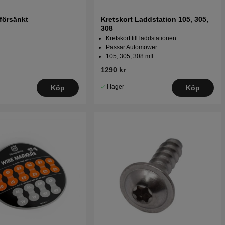
försänkt
Kretskort Laddstation 105, 305,
308
Kretskort till laddstationen
Passar Automower:
105, 305, 308 mfl
1290 kr
I lager
Köp
Köp