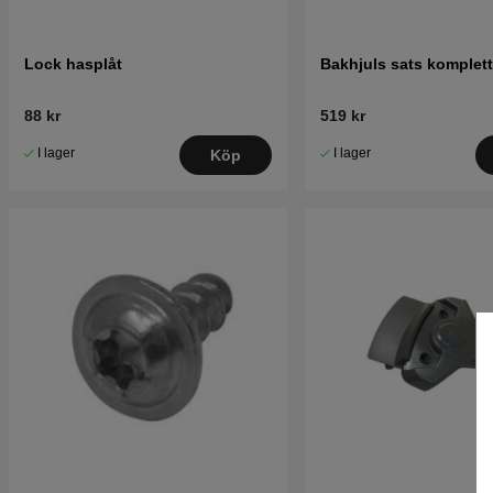
Lock hasplåt
Bakhjuls sats komplett
88 kr
519 kr
I lager
I lager
Köp