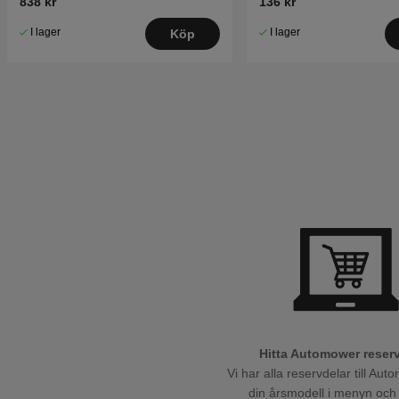
838 kr
136 kr
I lager
I lager
Köp
Hitta Automower reser
Vi har alla reservdelar till Aut
din årsmodell i menyn oc