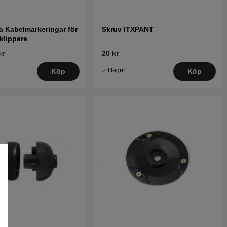
 Kabelmarkeringar för
Skruv ITXPANT
klippare
kr
20 kr
I lager
Köp
Köp