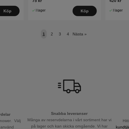
75 kr
420 kr
I lager
I lager
Köp
Köp
1
2
3
4
Nästa
»
Snabba leveranser
vdelar
Många av reservdelarna i vårt sortiment har vi
Hit
omower. Välj
på lager och kan skicka omgående. Vi har
kundtjä
h använd