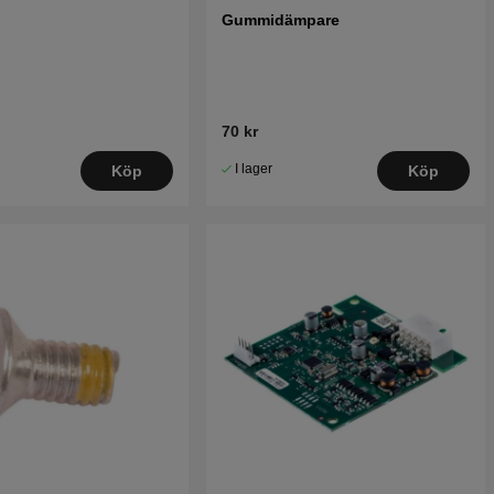
Gummidämpare
70 kr
I lager
Köp
Köp