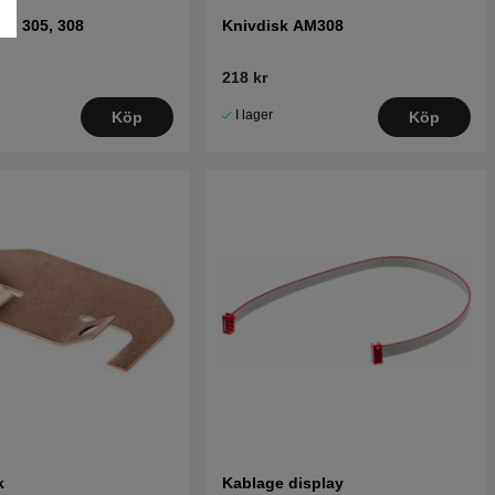
05, 305, 308
Knivdisk AM308
218 kr
I lager
Köp
Köp
k
Kablage display