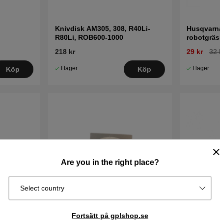
Knivdisk AM305, 308, R40Li-
Husqvarna
R80Li, ROB600-1000
robotgräs
218 kr
29 kr
32 
I lager
I lager
Köp
Köp
Are you in the right place?
Select country
Fortsätt på gplshop.se