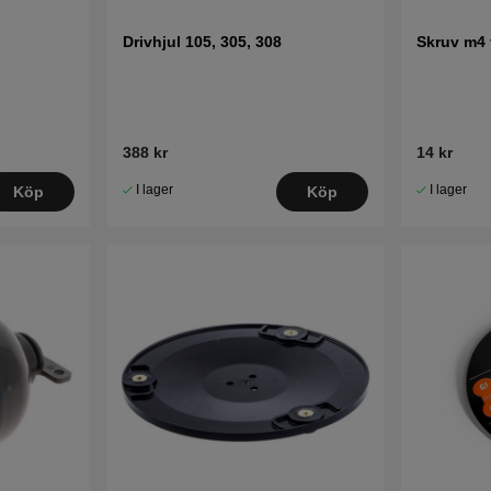
Drivhjul 105, 305, 308
Skruv m4 
388 kr
14 kr
I lager
I lager
Köp
Köp