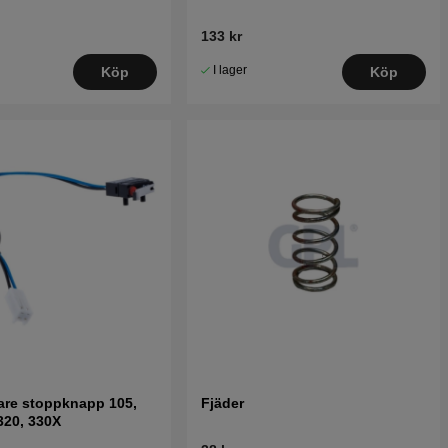
133 kr
I lager
Köp
Köp
are stoppknapp 105,
Fjäder
 320, 330X