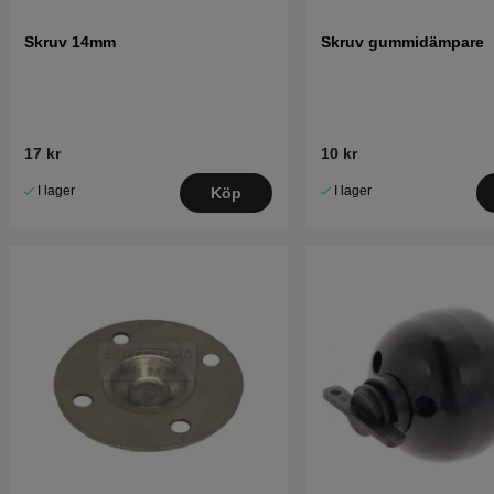
Skruv 14mm
Skruv gummidämpare
17 kr
10 kr
I lager
I lager
Köp