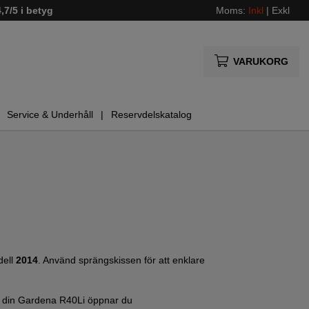
4,7/5 i betyg
Moms:
Inkl
|
Exkl
VARUKORG
Service & Underhåll
Reservdelskatalog
ell
2014
. Använd sprängskissen för att enklare
på din Gardena R40Li öppnar du