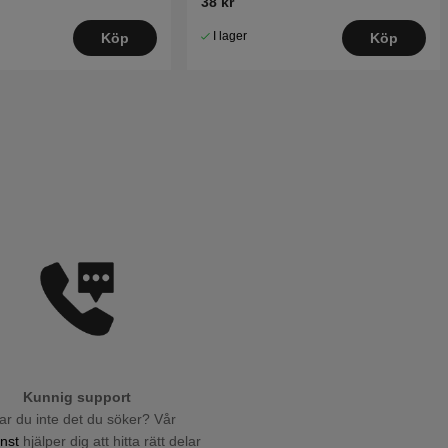
38 kr
I lager
Köp
Köp
Kunnig support
tar du inte det du söker? Vår
nst
hjälper dig att hitta rätt delar