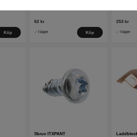
Luftfilter 1 styck
Bakhjul 1
62 kr
253 kr
I lager
I lager
Köp
Köp
Skruv ITXPANT
Laddblec