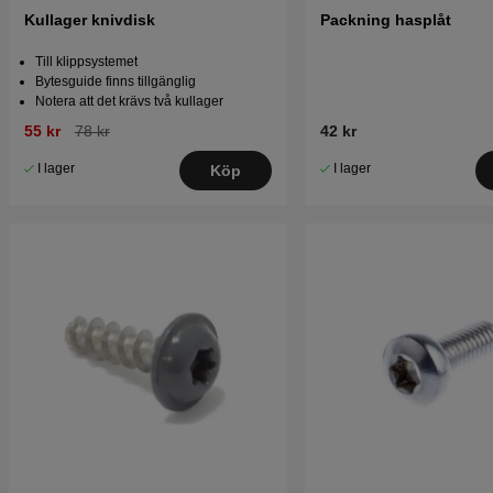
Kullager knivdisk
Packning hasplåt
Till klippsystemet
Bytesguide finns tillgänglig
Notera att det krävs två kullager
55 kr
78 kr
42 kr
I lager
I lager
Köp