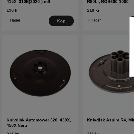
415X, 310E(2020-) mfl
R80Li, ROB600-1000
198 kr
218 kr
I lager
I lager
Köp
Knivdisk Automower 320, 430X,
Knivdisk Aspire R4, M
450X Nera
211 kr
211 kr