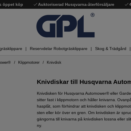
s öppet köp
Auktoriserad Husqvarna-återförsäljare
gräsklippare
Reservdelar Robotgräsklippare
Skog & Trädgård
omower®
Klippmotorer
Knivdisk
Knivdiskar till Husqvarna Aut
Knivdisken för Husqvarna Automower® eller Garden
sitter fast i klippmotorn och håller knivarna. Ovan
hasplåt, som förhindrar att knivdisken och klippmo
sten eller kör över en gren. Om knivdisken är spr
gängorna till knivarna på knivdisken lossna eller sli
ny.