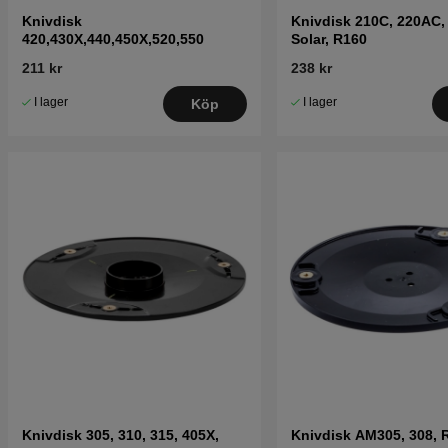
Knivdisk
Knivdisk 210C, 220AC,
420,430X,440,450X,520,550
Solar, R160
211 kr
238 kr
I lager
I lager
Köp
Knivdisk 305, 310, 315, 405X,
Knivdisk AM305, 308, 