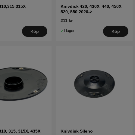
310,315,315X
Knivdisk 420, 430X, 440, 450X,
520, 550 2020->
211 kr
I lager
Köp
Köp
310, 315, 315X, 435X
Knivdisk Sileno