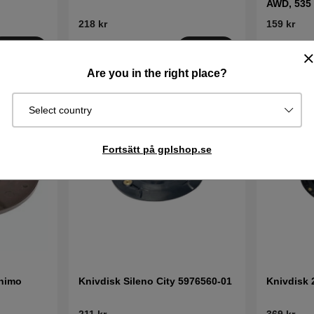
AWD, 535
218 kr
159 kr
I lager
I lager
Köp
Köp
Are you in the right place?
Select country
Fortsätt på gplshop.se
inimo
Knivdisk Sileno City 5976560-01
Knivdisk
211 kr
369 kr