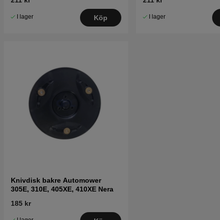
I lager
I lager
Köp
Knivdisk bakre Automower
305E, 310E, 405XE, 410XE Nera
185 kr
I lager