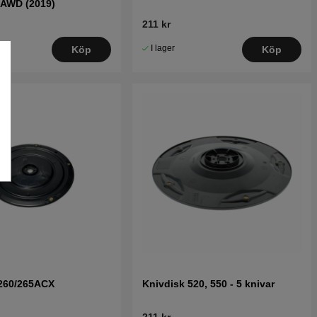
 AWD (2019)
211 kr
I lager
Köp
Köp
 260/265ACX
Knivdisk 520, 550 - 5 knivar
211 kr