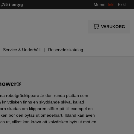
4,7/5 i betyg
Moms:
Inkl
|
Exkl
VARUKORG
Service & Underhåll
Reservdelskatalog
omower®
a robotgräsklippare är den runda plattan som
på knivdisken finns en skyddande skiva, kallad
torn skadas om klipparen stöter på till exempel en
ucken bör den bytas ut omedelbart. Ibland kan även
tas ut, vilket kan kräva att knivdisken byts ut mot en