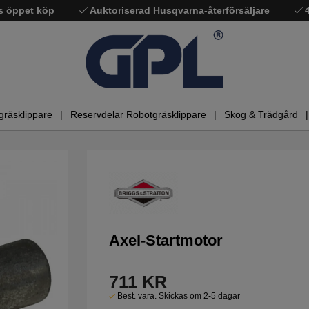
s öppet köp
Auktoriserad Husqvarna-återförsäljare
gräsklippare
Reservdelar Robotgräsklippare
Skog & Trädgård
Axel-Startmotor
711
KR
Best. vara. Skickas om 2-5 dagar