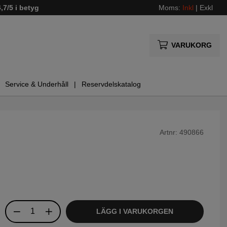
4,7/5 i betyg
Moms:
Inkl
|
Exkl
VARUKORG
Service & Underhåll
Reservdelskatalog
Artnr:
490866
LÄGG I VARUKORGEN