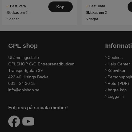
Best. vara.
Best. vara.
Köp
Skickas om 2-
Skickas om 2-
5 dagar
5 dagar
GPL shop
Informat
Utlämningsställe:
Cookies
GPLSHOP C/O Entreprenadbutiken
Help Center
Transportgatan 39
Köpvillkor
422 46 Hisings Backa
Personuppgif
031 - 24 30 15
Retur(PDF)
info@gplshop.se
Ångra köp
Logga in
Följ oss på sociala medier!