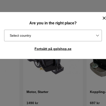
Are you in the right place?
Select country
Fortsätt på gplshop.se
Motor, Starter
Koppling-
1490 kr
697 kr