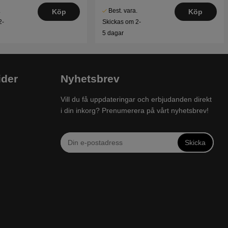
.
Best. vara.
Köp
Köp
2-
Skickas om 2-
5 dagar
ider
Nyhetsbrev
Vill du få uppdateringar och erbjudanden direkt
i din inkorg? Prenumerera på vårt nyhetsbrev!
Skicka