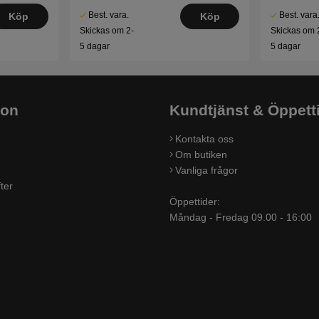
Best. vara.
Best. vara
Köp
Köp
Skickas om 2-
Skickas om 
5 dagar
5 dagar
ion
Kundtjänst & Öppett
Kontakta oss
Om butiken
Vanliga frågor
ter
Öppettider:
Måndag - Fredag 09.00 - 16:00