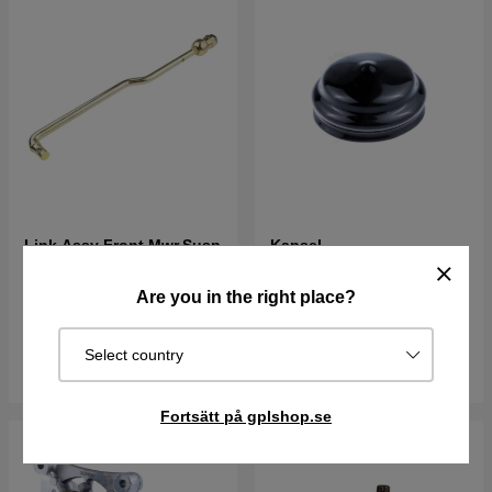
Link Assy Front,Mwr,Susp
Kapsel
10,63
193 kr
63 kr
Are you in the right place?
I lager
I lager
Select country
Köp
Köp
Fortsätt på gplshop.se