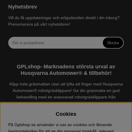
Nyhetsbrev
Vill du få uppdateringar och erbjudanden direkt i din inkorg?
Prenumerera på vårt nyhetsbrev!
Skicka
GPLshop- Marknadens största urval av
Husqvarna Automower® & tillbehör!
Klipp hela gräsmattan utan att lyfta ett finger med Husqvarna
Automower® robotgräsklippare! Ge din gräsmatta en god
behandling med en avancerad robotgräsklippare från
Husqvarna. Det finns en
Husqvarna Automower®
för just din
trädgård, köp och jämför Automower® enkelt hos oss! Vi har
Cookies
marknadens största urval av tillbehör och reservdelar till
Husqvarna Automower® och GARDENA. Vi säljer även
På Gplshop.se använder vi oss av cookies och liknande
Husqvarna skog och trädgårdsprodukter så som:
lagringstekniker för att ge dig anpassat innehåll, relevant