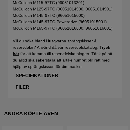
McCulloch M115-97TC (96051013201)
McCulloch M125-97TC (96051014900, 96051014901)
McCulloch M145-97TC (96051015000)
McCulloch M145-97TC-Powerdrive (96051015001)
McCulloch M165-97TC (96051016600, 96051016601)
Vill du söka bland Husqvarna sprängskisser &
reservdelar? Använd då vår reservdelskatalog.
Tryck
här
för att komma till reservdelskatalogen. Tänk på att
du alltid ska säkerställa att artikelnumret blir rätt med
hjälp av sprängskissen för din maskin.
SPECIFIKATIONER
FILER
ANDRA KÖPTE ÄVEN