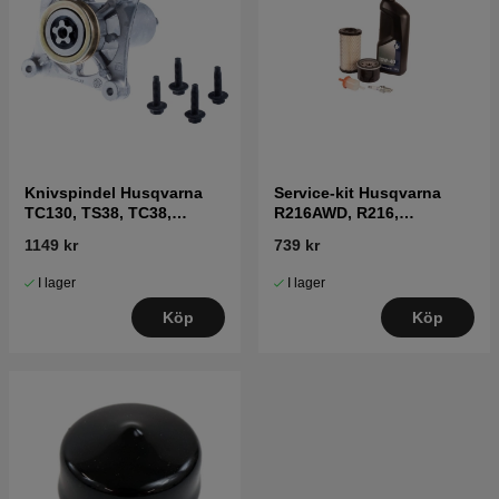
Knivspindel Husqvarna
Service-kit Husqvarna
TC130, TS38, TC38,
R216AWD, R216,
LTH126, LTH151 mfl
FR2216MA,
1149 kr
739 kr
FR2216MA4X4, R115C,
FR2315MA, TC 138, TS
I lager
I lager
142, TS 142L
Köp
Köp