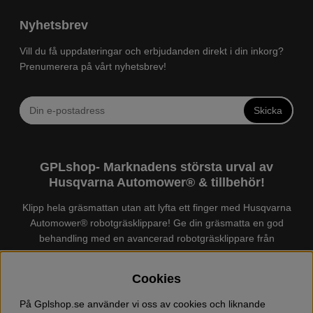
Nyhetsbrev
Vill du få uppdateringar och erbjudanden direkt i din inkorg?
Prenumerera på vårt nyhetsbrev!
Skicka
GPLshop- Marknadens största urval av
Husqvarna Automower® & tillbehör!
Klipp hela gräsmattan utan att lyfta ett finger med Husqvarna
Automower® robotgräsklippare! Ge din gräsmatta en god
behandling med en avancerad robotgräsklippare från
Husqvarna. Det finns en
Husqvarna Automower®
för just din
trädgård, köp och jämför Automower® enkelt hos oss! Vi har
Cookies
marknadens största urval av tillbehör och reservdelar till
Husqvarna Automower® och GARDENA. Vi säljer även
På Gplshop.se använder vi oss av cookies och liknande