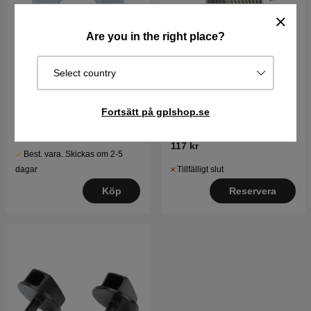
Are you in the right place?
Select country
Bricka - Flat
Fjäder-Regulator
Fortsätt på gplshop.se
53 kr
117 kr
Best. vara. Skickas om 2-5
Tillfälligt slut
dagar
Reservera
Köp