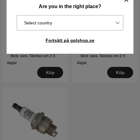
Are you in the right place?
Select country
Knapp-Luftrenarkåpa
Briggs & Stratton motor
15.5hk Intek I/C
Fortsätt på gplshop.se
56 kr
15900 kr
Best. vara. Skickas om 2-5
Best. vara. Skickas om 2-5
dagar
dagar
Köp
Köp