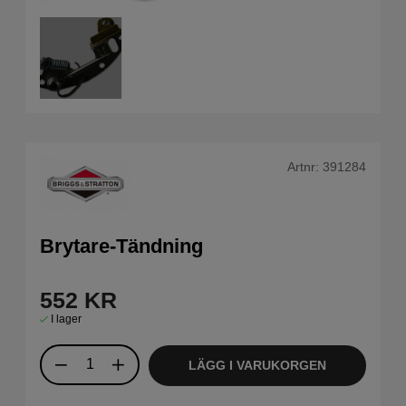
Artnr:
391284
Brytare-Tändning
552
KR
I lager
LÄGG I VARUKORGEN