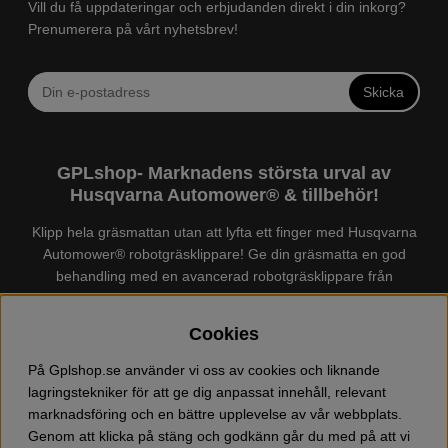
Vill du få uppdateringar och erbjudanden direkt i din inkorg?
Prenumerera på vårt nyhetsbrev!
Skicka
GPLshop- Marknadens största urval av
Husqvarna Automower® & tillbehör!
Klipp hela gräsmattan utan att lyfta ett finger med Husqvarna
Automower® robotgräsklippare! Ge din gräsmatta en god
behandling med en avancerad robotgräsklippare från
Husqvarna. Det finns en
Husqvarna Automower®
för just din
trädgård, köp och jämför Automower® enkelt hos oss! Vi har
Cookies
marknadens största urval av tillbehör och reservdelar till
Husqvarna Automower® och GARDENA. Vi säljer även
På Gplshop.se använder vi oss av cookies och liknande
Husqvarna skog och trädgårdsprodukter så som:
lagringstekniker för att ge dig anpassat innehåll, relevant
motorsågskläder och skor, grästrimmer, röjsåg, häcksax,
marknadsföring och en bättre upplevelse av vår webbplats.
jordfräs, lövblås, högtryckstvätt, dammsugare, snöslunga,
Genom att klicka på stäng och godkänn går du med på att vi