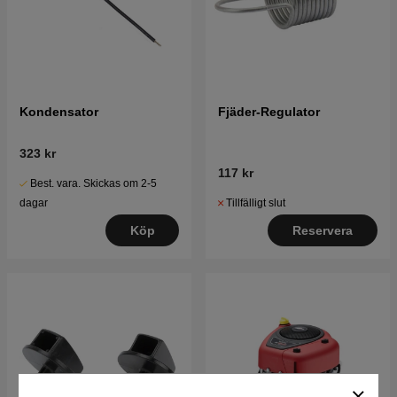
Kondensator
Fjäder-Regulator
323 kr
117 kr
Best. vara. Skickas om 2-5
Tillfälligt slut
dagar
Reservera
Köp