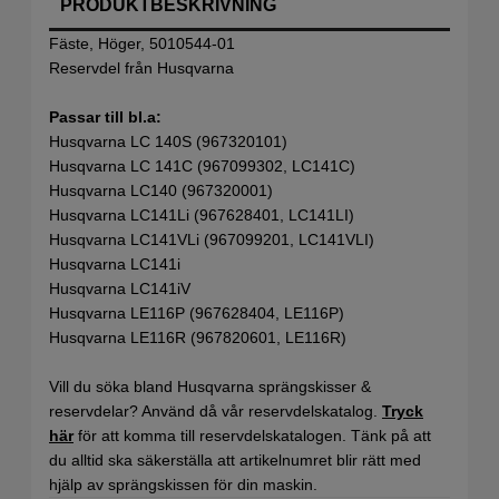
PRODUKTBESKRIVNING
Fäste, Höger, 5010544-01
Reservdel från Husqvarna
Passar till bl.a:
Husqvarna LC 140S (967320101)
Husqvarna LC 141C (967099302, LC141C)
Husqvarna LC140 (967320001)
Husqvarna LC141Li (967628401, LC141LI)
Husqvarna LC141VLi (967099201, LC141VLI)
Husqvarna LC141i
Husqvarna LC141iV
Husqvarna LE116P (967628404, LE116P)
Husqvarna LE116R (967820601, LE116R)
Vill du söka bland Husqvarna sprängskisser &
reservdelar? Använd då vår reservdelskatalog.
Tryck
här
för att komma till reservdelskatalogen. Tänk på att
du alltid ska säkerställa att artikelnumret blir rätt med
hjälp av sprängskissen för din maskin.