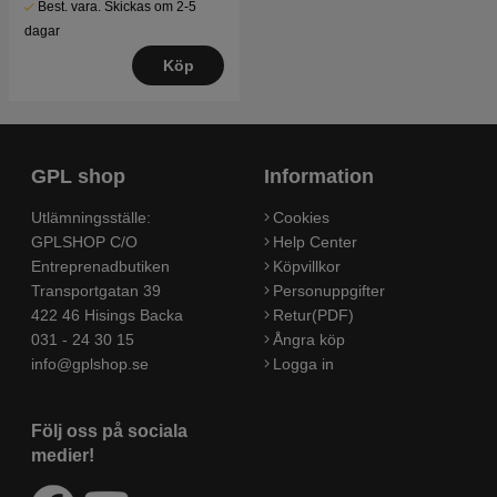
Best. vara. Skickas om 2-5
dagar
Köp
GPL shop
Information
Utlämningsställe:
Cookies
GPLSHOP C/O
Help Center
Entreprenadbutiken
Köpvillkor
Transportgatan 39
Personuppgifter
422 46 Hisings Backa
Retur(PDF)
031 - 24 30 15
Ångra köp
info@gplshop.se
Logga in
Följ oss på sociala
medier!