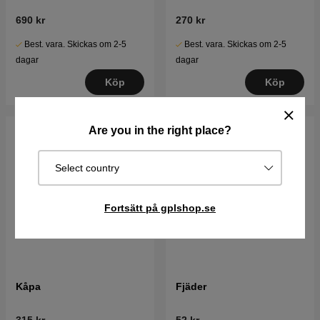
690 kr
270 kr
Best. vara. Skickas om 2-5
Best. vara. Skickas om 2-5
dagar
dagar
Köp
Köp
Are you in the right place?
Select country
Fortsätt på gplshop.se
Kåpa
Fjäder
315 kr
52 kr