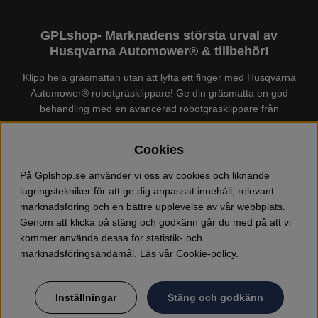
GPLshop- Marknadens största urval av
Husqvarna Automower® & tillbehör!
Klipp hela gräsmattan utan att lyfta ett finger med Husqvarna
Automower® robotgräsklippare! Ge din gräsmatta en god
behandling med en avancerad robotgräsklippare från
Husqvarna. Det finns en
Husqvarna Automower®
för just din
trädgård, köp och jämför Automower® enkelt hos oss! Vi har
Cookies
marknadens största urval av tillbehör och reservdelar till
Husqvarna Automower® och GARDENA. Vi säljer även
På Gplshop.se använder vi oss av cookies och liknande
Husqvarna skog och trädgårdsprodukter så som:
lagringstekniker för att ge dig anpassat innehåll, relevant
motorsågskläder och skor, grästrimmer, röjsåg, häcksax,
marknadsföring och en bättre upplevelse av vår webbplats.
jordfräs, lövblås, högtryckstvätt, dammsugare, snöslunga,
Genom att klicka på stäng och godkänn går du med på att vi
kapmaskin, yxa, leksaker, olja mm. Välkommen till oss!
kommer använda dessa för statistik- och
marknadsföringsändamål. Läs vår
Cookie-policy
.
Inställningar
Stäng och godkänn