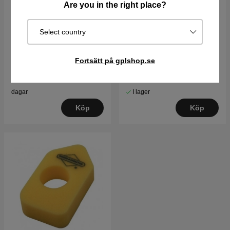
Are you in the right place?
Select country
Luftfilterlock
Luftfilter
Fortsätt på gplshop.se
135 kr
589 kr
Best. vara. Skickas om 2-5
I lager
dagar
Köp
Köp