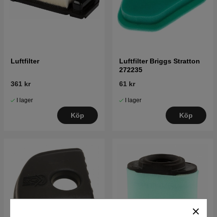
Luftfilter
Luftfilter Briggs Stratton
272235
361 kr
61 kr
I lager
I lager
Köp
Köp