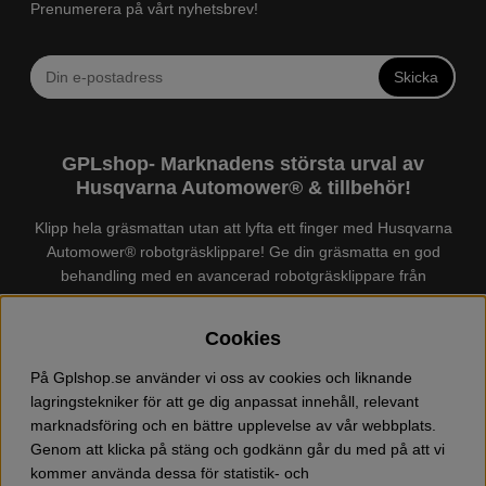
Prenumerera på vårt nyhetsbrev!
Skicka
GPLshop- Marknadens största urval av
Husqvarna Automower® & tillbehör!
Klipp hela gräsmattan utan att lyfta ett finger med Husqvarna
Automower® robotgräsklippare! Ge din gräsmatta en god
behandling med en avancerad robotgräsklippare från
Husqvarna. Det finns en
Husqvarna Automower®
för just din
trädgård, köp och jämför Automower® enkelt hos oss! Vi har
Cookies
marknadens största urval av tillbehör och reservdelar till
Husqvarna Automower® och GARDENA. Vi säljer även
På Gplshop.se använder vi oss av cookies och liknande
Husqvarna skog och trädgårdsprodukter så som:
lagringstekniker för att ge dig anpassat innehåll, relevant
motorsågskläder och skor, grästrimmer, röjsåg, häcksax,
marknadsföring och en bättre upplevelse av vår webbplats.
jordfräs, lövblås, högtryckstvätt, dammsugare, snöslunga,
Genom att klicka på stäng och godkänn går du med på att vi
kapmaskin, yxa, leksaker, olja mm. Välkommen till oss!
kommer använda dessa för statistik- och