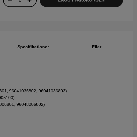
Specifikationer
Filer
801, 96041036802, 96041036803)
005100)
006801, 96048006802)