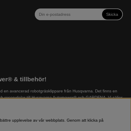
Skicka
r® & tillbehör!
d en avancerad robotgräsklippare från Husqvarna. Det finns en
 och reservdelar till Husqvarna Automower® och GARDENA. Vi säljer
yckstvätt, dammsugare, snöslunga, kapmaskin, yxa, leksaker, olja
 bättre upplevelse av vår webbplats. Genom att klicka på