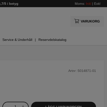
4,7/5 i betyg
Moms:
Inkl
|
Exkl
VARUKORG
Service & Underhåll
Reservdelskatalog
Artnr:
5014871-01
LÄGG I VARUKORGEN