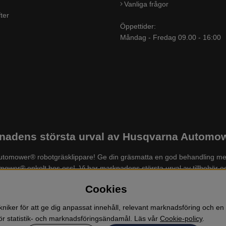
Vanliga frågor
ter
Öppettider:
Måndag - Fredag 09.00 - 16:00
adens största urval av Husqvarna Automowe
a Automower® robotgräsklippare! Ge din gräsmatta en god behandling me
tomower® enkelt hos oss! Vi har marknadens största urval av tillbehör
der och skor, grästrimmer, röjsåg, häcksax, jordfräs, lövblås, högtr
Cookies
mm. Välkommen till oss!
niker för att ge dig anpassat innehåll, relevant marknadsföring och en
r statistik- och marknadsföringsändamål. Läs vår
Cookie-policy
.