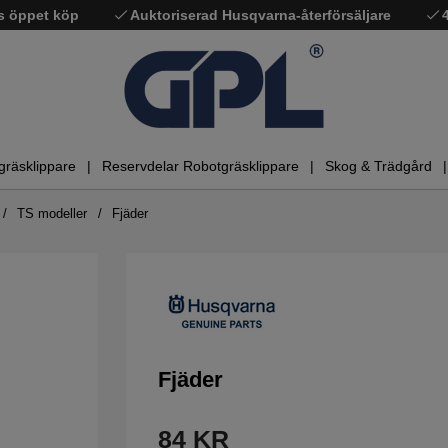
s öppet köp
Auktoriserad Husqvarna-återförsäljare
gräsklippare
Reservdelar Robotgräsklippare
Skog & Trädgård
TS modeller
Fjäder
Fjäder
84
KR