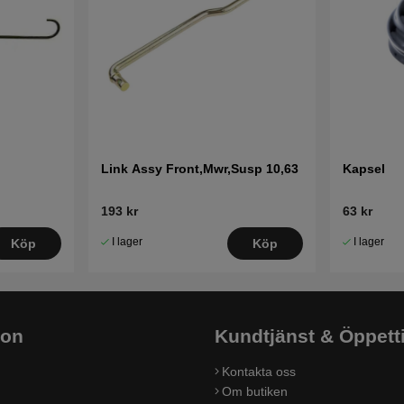
Link Assy Front,Mwr,Susp 10,63
Kapsel
193 kr
63 kr
I lager
I lager
Köp
Köp
ion
Kundtjänst & Öppett
Kontakta oss
Om butiken