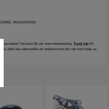
033902, 96041039200)
 reservdelar? Använd då vår reservdelskatalog.
Tryck här
för
du alltid ska säkerställa att artikelnumret blir rätt med hjälp av