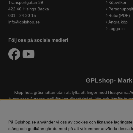
Transportgatan 39
Köpvillkor
422 46 Hisings Backa
Personuppgif
031 - 24 30 15
Retur(PDF)
info@gplshop.se
Ångra köp
Logga in
Följ oss på sociala medier!
GPLshop- Markn
Klipp hela gräsmattan utan att lyfta ett finger med Husqvarn
Husqvarna Automower®
för just din trädgård, köp och jämför Au
även Husqvarna skog och trädgårdsprodukter så som: motorsågsklä
På Gplshop.se använder vi oss av cookies och liknande lagringstek
stäng och godkänn går du med på att vi kommer använda dessa fö