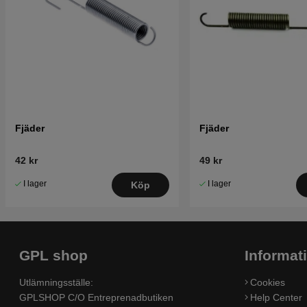
Fjäder
Fjäder
42 kr
49 kr
I lager
I lager
Köp
GPL shop
Informat
Utlämningsställe:
Cookies
GPLSHOP C/O Entreprenadbutiken
Help Center