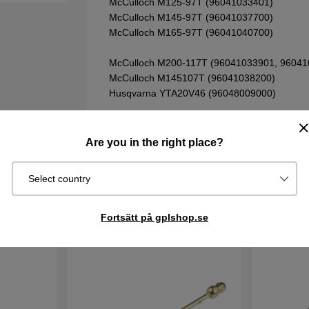
McCulloch M125-97T (96041033401)
McCulloch M145-97T (96041037700)
McCulloch M165-97T (96041040700)
McCulloch M200-117T (96041033901, 96041
McCulloch M145107T (96041038200)
Husqvarna YTA20V46 (96048009000)
Vill du söka bland Husqvarna sprängskisser &
att komma till reservdelskatalogen. Tänk på att 
Are you in the right place?
sprängskissen för din maskin.
Select country
Fortsätt på gplshop.se