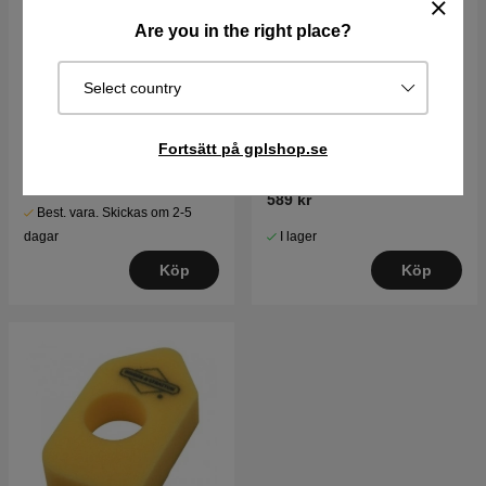
Are you in the right place?
Select country
Luftfilterlock
Luftfilter
Fortsätt på gplshop.se
135 kr
589 kr
Best. vara. Skickas om 2-5
I lager
dagar
Köp
Köp