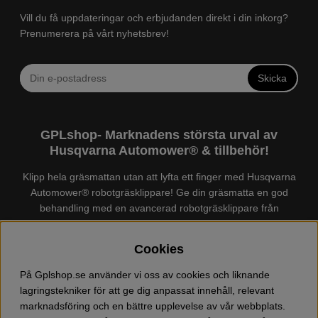
Vill du få uppdateringar och erbjudanden direkt i din inkorg?
Prenumerera på vårt nyhetsbrev!
Skicka
GPLshop- Marknadens största urval av
Husqvarna Automower® & tillbehör!
Klipp hela gräsmattan utan att lyfta ett finger med Husqvarna
Automower® robotgräsklippare! Ge din gräsmatta en god
behandling med en avancerad robotgräsklippare från
Husqvarna. Det finns en
Husqvarna Automower®
för just din
trädgård, köp och jämför Automower® enkelt hos oss! Vi har
Cookies
marknadens största urval av tillbehör och reservdelar till
Husqvarna Automower® och GARDENA. Vi säljer även
På Gplshop.se använder vi oss av cookies och liknande
Husqvarna skog och trädgårdsprodukter så som:
lagringstekniker för att ge dig anpassat innehåll, relevant
motorsågskläder och skor, grästrimmer, röjsåg, häcksax,
marknadsföring och en bättre upplevelse av vår webbplats.
jordfräs, lövblås, högtryckstvätt, dammsugare, snöslunga,