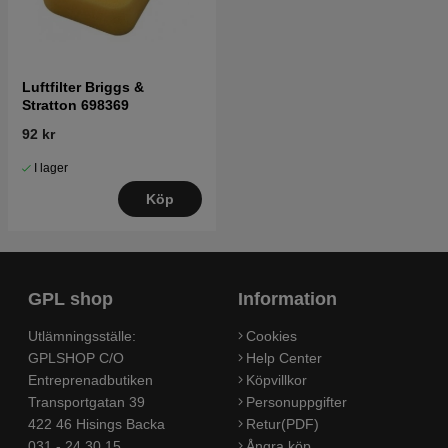
Luftfilter Briggs &
Stratton 698369
92 kr
I lager
Köp
GPL shop
Information
Utlämningsställe:
Cookies
GPLSHOP C/O
Help Center
Entreprenadbutiken
Köpvillkor
Transportgatan 39
Personuppgifter
422 46 Hisings Backa
Retur(PDF)
031 - 24 30 15
Ångra köp