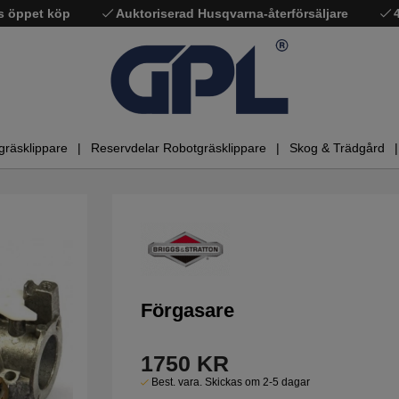
s öppet köp
Auktoriserad Husqvarna-återförsäljare
gräsklippare
Reservdelar Robotgräsklippare
Skog & Trädgård
Förgasare
1750
KR
Best. vara. Skickas om 2-5 dagar