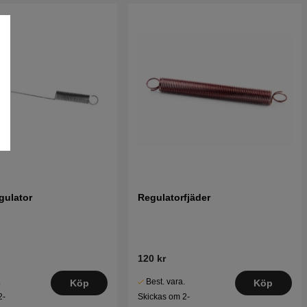
gulator
Regulatorfjäder
120 kr
.
Best. vara.
Köp
Köp
2-
Skickas om 2-