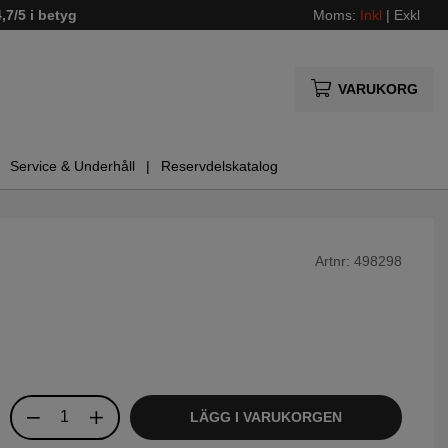
4,7/5 i betyg
Moms:
Inkl
|
Exkl
VARUKORG
Service & Underhåll
Reservdelskatalog
Artnr:
498298
LÄGG I VARUKORGEN