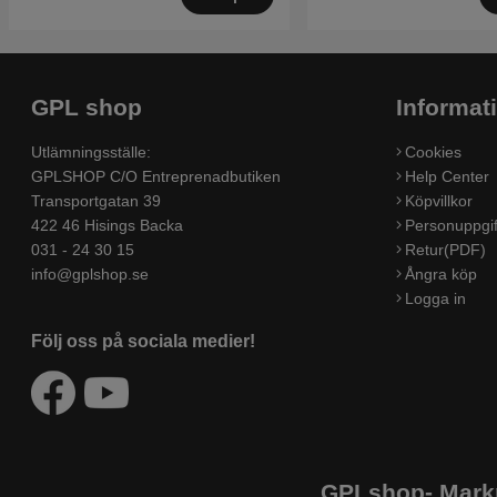
GPL shop
Informat
Utlämningsställe:
Cookies
GPLSHOP C/O Entreprenadbutiken
Help Center
Transportgatan 39
Köpvillkor
422 46 Hisings Backa
Personuppgif
031 - 24 30 15
Retur(PDF)
info@gplshop.se
Ångra köp
Logga in
Följ oss på sociala medier!
GPLshop- Markn