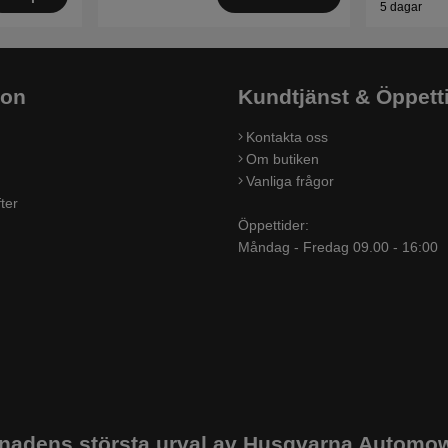
5 dagar
ion
Kundtjänst & Öppett
Kontakta oss
Om butiken
Vanliga frågor
ter
Öppettider:
Måndag - Fredag 09.00 - 16:00
adens största urval av Husqvarna Automowe