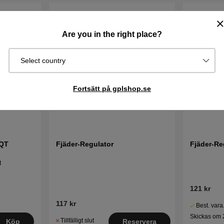
Are you in the right place?
Select country
Fortsätt på gplshop.se
HQT
Fjäder-Regulator
Fjäder-Re
t
121 kr
117 kr
Best. vara
Skickas om 
Tillfälligt slut
Köp
Reservera