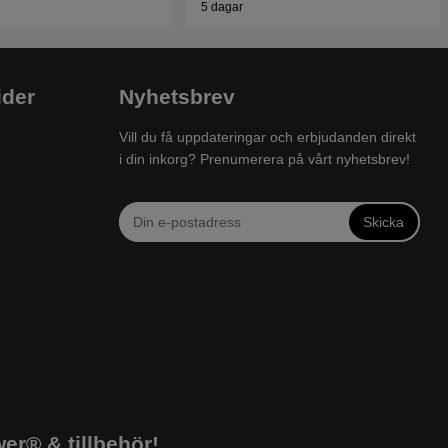
5 dagar
ider
Nyhetsbrev
Vill du få uppdateringar och erbjudanden direkt
i din inkorg? Prenumerera på vårt nyhetsbrev!
Skicka
r® & tillbehör!