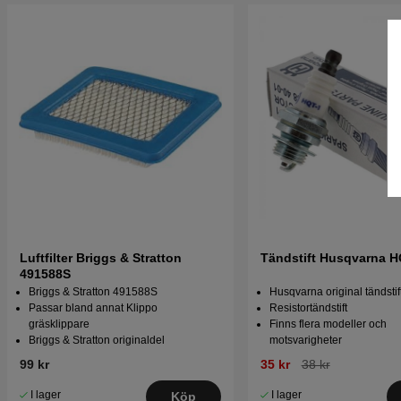
Luftfilter Briggs & Stratton
Tändstift Husqvarna 
491588S
Briggs & Stratton 491588S
Husqvarna original tändstif
Passar bland annat Klippo
Resistortändstift
gräsklippare
Finns flera modeller och
Briggs & Stratton originaldel
motsvarigheter
99 kr
35 kr
38 kr
I lager
I lager
Köp