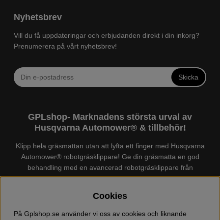
Nyhetsbrev
Vill du få uppdateringar och erbjudanden direkt i din inkorg?
Prenumerera på vårt nyhetsbrev!
Skicka
GPLshop- Marknadens största urval av
Husqvarna Automower® & tillbehör!
Klipp hela gräsmattan utan att lyfta ett finger med Husqvarna
Automower® robotgräsklippare! Ge din gräsmatta en god
behandling med en avancerad robotgräsklippare från
Husqvarna. Det finns en
Husqvarna Automower®
för just din
trädgård, köp och jämför Automower® enkelt hos oss! Vi har
Cookies
marknadens största urval av tillbehör och reservdelar till
Husqvarna Automower® och GARDENA. Vi säljer även
På Gplshop.se använder vi oss av cookies och liknande