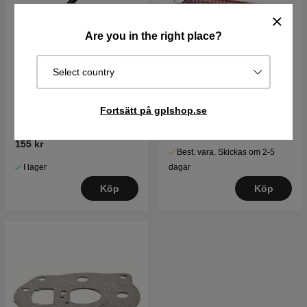
Are you in the right place?
Select country
Fjäder B&S
Regulatorfjäder
Fortsätt på gplshop.se
120 kr
155 kr
Best. vara. Skickas om 2-5
I lager
dagar
Köp
Köp