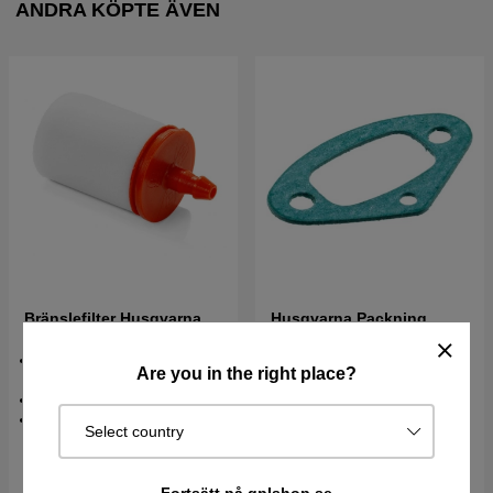
ANDRA KÖPTE ÄVEN
Bränslefilter Husqvarna
Husqvarna Packning
5034432-01
Mellanstycke 5018621-02
Bränslefilter till motorsåg &
Are you in the right place?
röjsåg
Passar 5mm bränsleslang
Univerlsaldel
Select country
76 kr
85 kr
51 kr
I lager
I lager