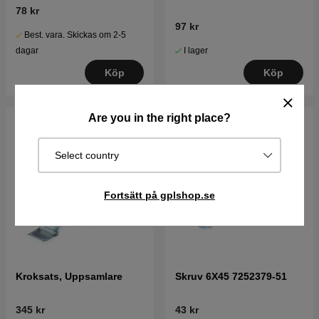
78 kr
97 kr
Best. vara. Skickas om 2-5
I lager
dagar
Köp
Köp
Are you in the right place?
Select country
Fortsätt på gplshop.se
Kroksats, Uppsamlare
Skruv 6X45 7252379-51
345 kr
43 kr