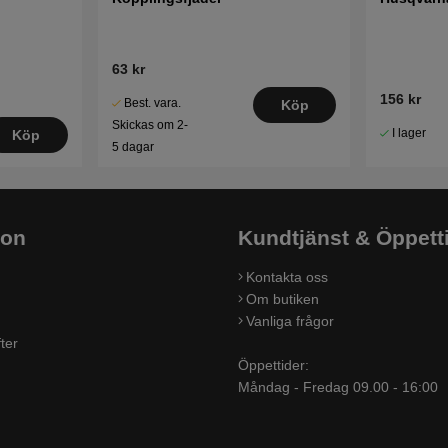
63 kr
156 kr
Best. vara.
Köp
Skickas om 2-
I lager
Köp
5 dagar
ion
Kundtjänst & Öppett
Kontakta oss
Om butiken
Vanliga frågor
ter
Öppettider:
Måndag - Fredag 09.00 - 16:00