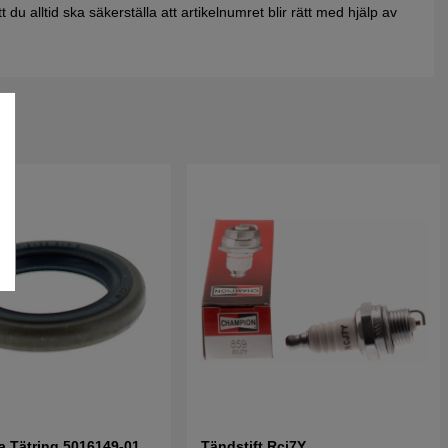
du alltid ska säkerställa att artikelnumret blir rätt med hjälp av
 Tätring 5016149-01
Tändstift Rcj7Y