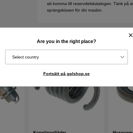
att komma till reservdelskatalogen. Tänk på att 
sprängskissen för din maskin.
Are you in the right place?
Select country
Fortsätt på gplshop.se
Kopplingsfjäder
Husqvarna