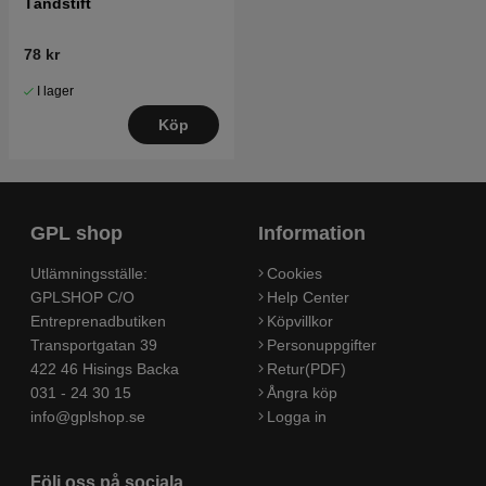
Tändstift
78 kr
I lager
Köp
GPL shop
Information
Utlämningsställe:
Cookies
GPLSHOP C/O
Help Center
Entreprenadbutiken
Köpvillkor
Transportgatan 39
Personuppgifter
422 46 Hisings Backa
Retur(PDF)
031 - 24 30 15
Ångra köp
info@gplshop.se
Logga in
Följ oss på sociala