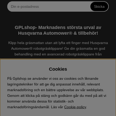
Skicka
GPLshop- Marknadens största urval av
Husqvarna Automower® & tillbehör!
Klipp hela gräsmattan utan att lyfta ett finger med Husqvarna
Automower® robotgräsklippare! Ge din gräsmatta en god
behandling med en avancerad robotgräsklippare från
Husqvarna. Det finns en
Husqvarna Automower®
för just din
trädgård, köp och jämför Automower® enkelt hos oss! Vi har
Cookies
marknadens största urval av tillbehör och reservdelar till
Husqvarna Automower® och GARDENA. Vi säljer även
På Gplshop.se använder vi oss av cookies och liknande
Husqvarna skog och trädgårdsprodukter så som:
lagringstekniker för att ge dig anpassat innehåll, relevant
motorsågskläder och skor, grästrimmer, röjsåg, häcksax,
marknadsföring och en bättre upplevelse av vår webbplats.
jordfräs, lövblås, högtryckstvätt, dammsugare, snöslunga,
Genom att klicka på stäng och godkänn går du med på att vi
kapmaskin, yxa, leksaker, olja mm. Välkommen till oss!
kommer använda dessa för statistik- och
marknadsföringsändamål. Läs vår
Cookie-policy
.