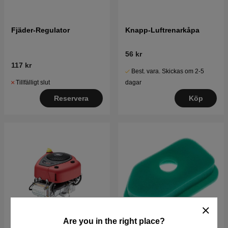
Fjäder-Regulator
Knapp-Luftrenarkåpa
56 kr
117 kr
Best. vara. Skickas om 2-5
Tillfälligt slut
dagar
Reservera
Köp
Are you in the right place?