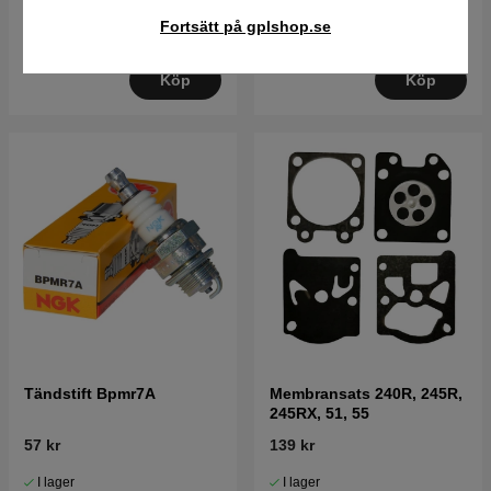
76 kr
85 kr
57 kr
Fortsätt på gplshop.se
I lager
I lager
Köp
Köp
Tändstift Bpmr7A
Membransats 240R, 245R,
245RX, 51, 55
57 kr
139 kr
I lager
I lager