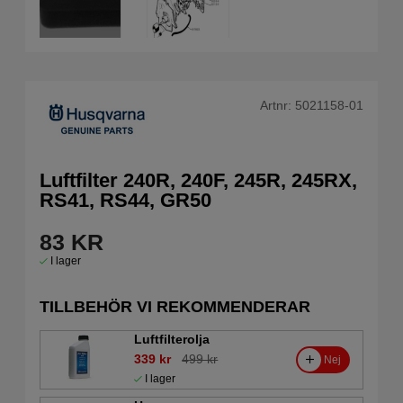
Artnr:
5021158-01
Luftfilter 240R, 240F, 245R, 245RX,
RS41, RS44, GR50
83
KR
I lager
TILLBEHÖR VI REKOMMENDERAR
Luftfilterolja
339 kr
499 kr
Nej
I lager