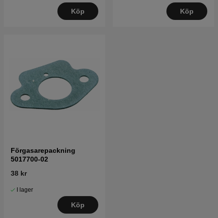
Köp
Köp
Förgasarepackning
5017700-02
38 kr
I lager
Köp