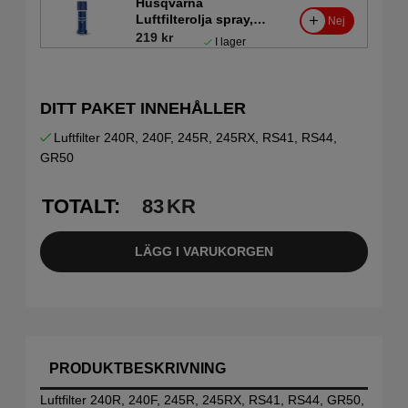
Husqvarna
Luftfilterolja spray,
Nej
200ml
219 kr
I lager
DITT PAKET INNEHÅLLER
Luftfilter 240R, 240F, 245R, 245RX, RS41, RS44,
GR50
TOTALT:
83
KR
LÄGG I VARUKORGEN
PRODUKTBESKRIVNING
Luftfilter 240R, 240F, 245R, 245RX, RS41, RS44, GR50,