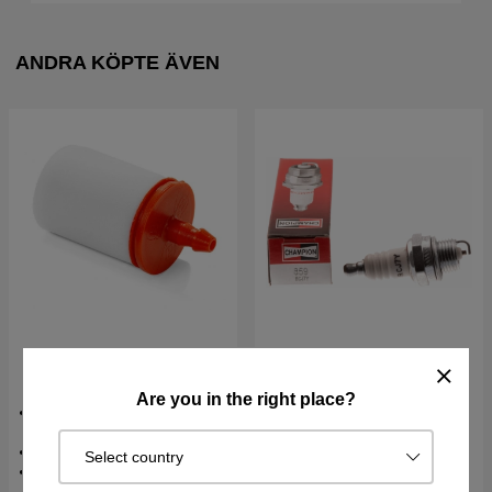
ANDRA KÖPTE ÄVEN
Bränslefilter Husqvarna
Tändstift Rcj7Y
5034432-01
Are you in the right place?
Bränslefilter till motorsåg &
röjsåg
Passar 5mm bränsleslang
Select country
Univerlsaldel