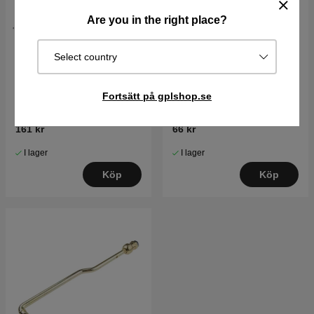
Are you in the right place?
Select country
Fjäder Remspännare
Bussning
Fortsätt på gplshop.se
161 kr
66 kr
I lager
I lager
Köp
Köp