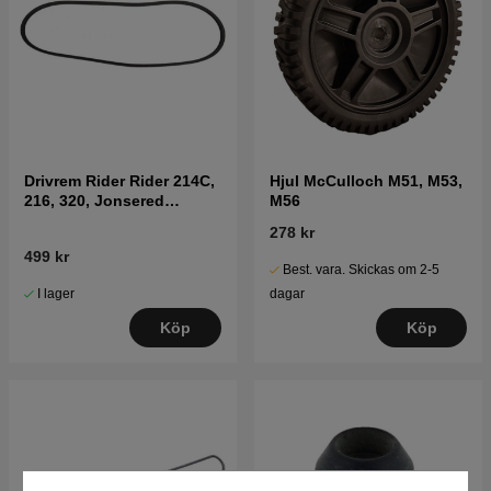
Drivrem Rider Rider 214C,
Hjul McCulloch M51, M53,
216, 320, Jonsered
M56
FR2215, FR2216
278 kr
499 kr
Best. vara. Skickas om 2-5
I lager
dagar
Köp
Köp