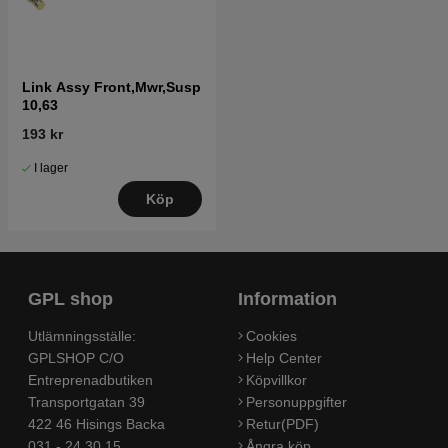
Link Assy Front,Mwr,Susp
10,63
193 kr
I lager
Köp
GPL shop
Information
Utlämningsställe:
Cookies
GPLSHOP C/O
Help Center
Entreprenadbutiken
Köpvillkor
Transportgatan 39
Personuppgifter
422 46 Hisings Backa
Retur(PDF)
031 - 24 30 15
Ångra köp