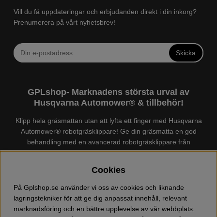
Vill du få uppdateringar och erbjudanden direkt i din inkorg?
Prenumerera på vårt nyhetsbrev!
Skicka
GPLshop- Marknadens största urval av
Husqvarna Automower® & tillbehör!
Klipp hela gräsmattan utan att lyfta ett finger med Husqvarna
Automower® robotgräsklippare! Ge din gräsmatta en god
behandling med en avancerad robotgräsklippare från
Husqvarna. Det finns en
Husqvarna Automower®
för just din
trädgård, köp och jämför Automower® enkelt hos oss! Vi har
Cookies
marknadens största urval av tillbehör och reservdelar till
Husqvarna Automower® och GARDENA. Vi säljer även
På Gplshop.se använder vi oss av cookies och liknande
Husqvarna skog och trädgårdsprodukter så som:
lagringstekniker för att ge dig anpassat innehåll, relevant
motorsågskläder och skor, grästrimmer, röjsåg, häcksax,
marknadsföring och en bättre upplevelse av vår webbplats.
jordfräs, lövblås, högtryckstvätt, dammsugare, snöslunga,