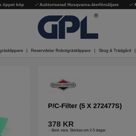
s öppet köp
Auktoriserad Husqvarna-återförsäljare
gräsklippare
Reservdelar Robotgräsklippare
Skog & Trädgård
P/C-Filter (5 X 272477S)
378
KR
Best. vara. Skickas om 2-5 dagar