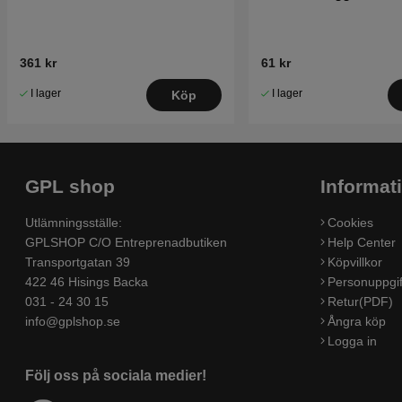
361 kr
61 kr
I lager
I lager
Köp
GPL shop
Informat
Utlämningsställe:
Cookies
GPLSHOP C/O Entreprenadbutiken
Help Center
Transportgatan 39
Köpvillkor
422 46 Hisings Backa
Personuppgif
031 - 24 30 15
Retur(PDF)
info@gplshop.se
Ångra köp
Logga in
Följ oss på sociala medier!