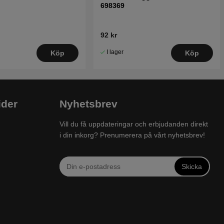
698369
92 kr
I lager
Köp
Köp
ider
Nyhetsbrev
Vill du få uppdateringar och erbjudanden direkt
i din inkorg? Prenumerera på vårt nyhetsbrev!
Skicka