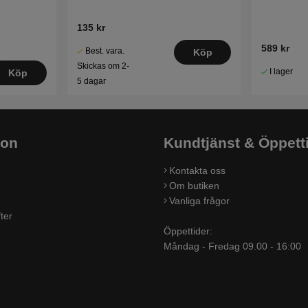
135 kr
589 kr
Best. vara.
Köp
Skickas om 2-
I lager
Köp
5 dagar
ion
Kundtjänst & Öppett
Kontakta oss
Om butiken
Vanliga frågor
ter
Öppettider:
Måndag - Fredag 09.00 - 16:00