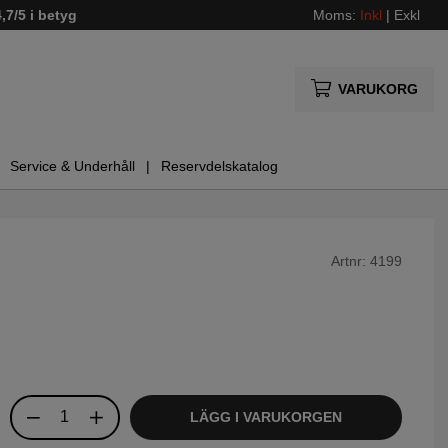
4,7/5 i betyg
Moms:
Inkl
|
Exkl
VARUKORG
Service & Underhåll
Reservdelskatalog
Artnr:
4199
LÄGG I VARUKORGEN