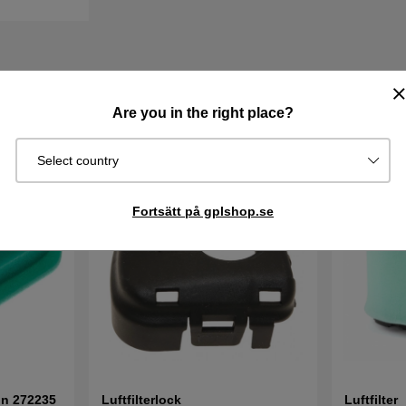
Are you in the right place?
Select country
Fortsätt på gplshop.se
ton 272235
Luftfilterlock
Luftfilter