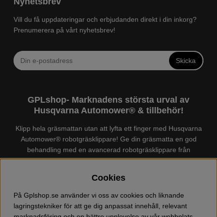
Nyhetsbrev
Vill du få uppdateringar och erbjudanden direkt i din inkorg?
Prenumerera på vårt nyhetsbrev!
Skicka
GPLshop- Marknadens största urval av
Husqvarna Automower® & tillbehör!
Klipp hela gräsmattan utan att lyfta ett finger med Husqvarna
Automower® robotgräsklippare! Ge din gräsmatta en god
behandling med en avancerad robotgräsklippare från
Husqvarna. Det finns en
Husqvarna Automower®
för just din
trädgård, köp och jämför Automower® enkelt hos oss! Vi har
Cookies
marknadens största urval av tillbehör och reservdelar till
Husqvarna Automower® och GARDENA. Vi säljer även
På Gplshop.se använder vi oss av cookies och liknande
Husqvarna skog och trädgårdsprodukter så som:
lagringstekniker för att ge dig anpassat innehåll, relevant
motorsågskläder och skor, grästrimmer, röjsåg, häcksax,
marknadsföring och en bättre upplevelse av vår webbplats.