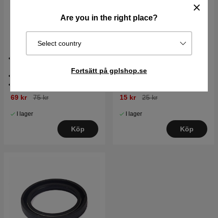
Are you in the right place?
Skarvdon för
Anslutningskontakt
Select country
robotgräsklippare 5st
laddstation
Skarvkoppling för
För att ansluta till
begränsningskabel
laddningsstation
Fortsätt på gplshop.se
Original 3M koppling
Original 3M koppling
5-pack
Säljes styckvis
69 kr
75 kr
15 kr
25 kr
I lager
I lager
Köp
Köp