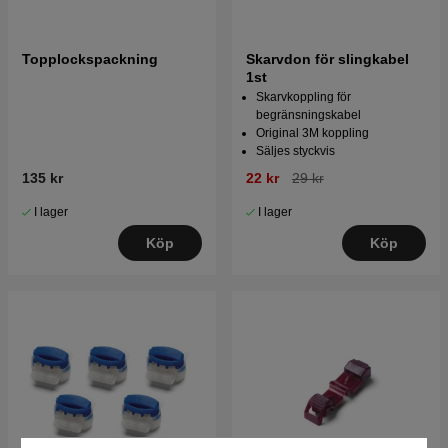
Topplockspackning
Skarvdon för slingkabel
1st
Skarvkoppling för
begränsningskabel
Original 3M koppling
Säljes styckvis
135 kr
22 kr
29 kr
I lager
I lager
Köp
Köp