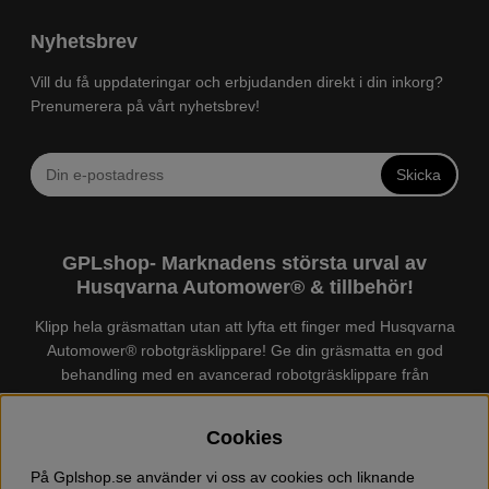
Nyhetsbrev
Vill du få uppdateringar och erbjudanden direkt i din inkorg?
Prenumerera på vårt nyhetsbrev!
Skicka
GPLshop- Marknadens största urval av
Husqvarna Automower® & tillbehör!
Klipp hela gräsmattan utan att lyfta ett finger med Husqvarna
Automower® robotgräsklippare! Ge din gräsmatta en god
behandling med en avancerad robotgräsklippare från
Husqvarna. Det finns en
Husqvarna Automower®
för just din
trädgård, köp och jämför Automower® enkelt hos oss! Vi har
Cookies
marknadens största urval av tillbehör och reservdelar till
Husqvarna Automower® och GARDENA. Vi säljer även
På Gplshop.se använder vi oss av cookies och liknande