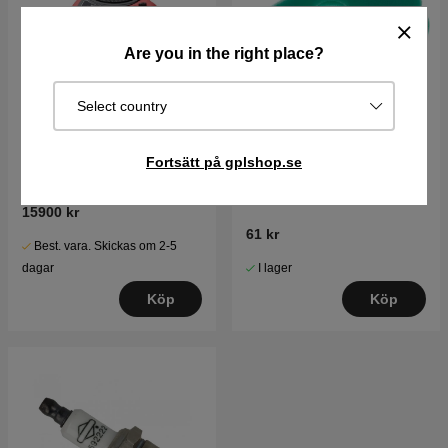
Are you in the right place?
Select country
Fortsätt på gplshop.se
Briggs & Stratton motor
Luftfilter Briggs Stratton
15.5hk Intek I/C
272235
15900 kr
61 kr
Best. vara. Skickas om 2-5
I lager
dagar
Köp
Köp