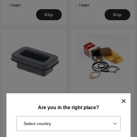
I lager
I lager
Köp
Köp
Upphängning Tank
Reparationssats
Are you in the right place?
5039110-01
Förgasare B&S 498260
66 kr
375 kr
Select country
I lager
I lager
Köp
Köp