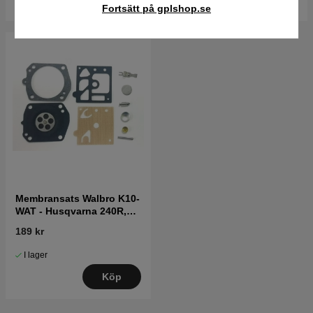
Fortsätt på gplshop.se
Membransats Walbro K10-
WAT - Husqvarna 240R,
223R, 346XP mfl
189 kr
I lager
Köp