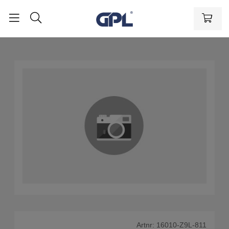
Artnr:
16010-Z9L-811