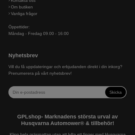
Kontakta oss
Om butiken
Vanliga frågor
Öppettider:
Måndag - Fredag 09.00 - 16:00
Nyhetsbrev
Vill du få uppdateringar och erbjudanden direkt i din inkorg?
Prenumerera på vårt nyhetsbrev!
Skicka
GPLshop- Marknadens största urval av
Husqvarna Automower® & tillbehör!
Klipp hela gräsmattan utan att lyfta ett finger med Husqvarna