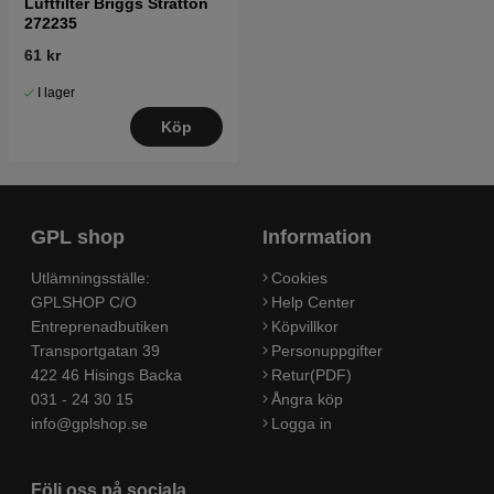
Luftfilter Briggs Stratton
272235
61 kr
I lager
Köp
GPL shop
Information
Utlämningsställe:
Cookies
GPLSHOP C/O
Help Center
Entreprenadbutiken
Köpvillkor
Transportgatan 39
Personuppgifter
422 46 Hisings Backa
Retur(PDF)
031 - 24 30 15
Ångra köp
info@gplshop.se
Logga in
Följ oss på sociala