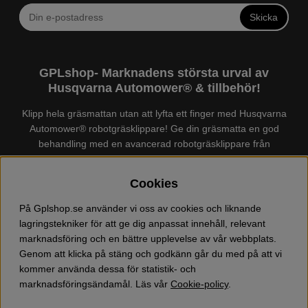
Skicka
GPLshop- Marknadens största urval av
Husqvarna Automower® & tillbehör!
Klipp hela gräsmattan utan att lyfta ett finger med Husqvarna
Automower® robotgräsklippare! Ge din gräsmatta en god
behandling med en avancerad robotgräsklippare från
Husqvarna. Det finns en
Husqvarna Automower®
för just din
trädgård, köp och jämför Automower® enkelt hos oss! Vi har
Cookies
marknadens största urval av tillbehör och reservdelar till
Husqvarna Automower® och GARDENA. Vi säljer även
På Gplshop.se använder vi oss av cookies och liknande
Husqvarna skog och trädgårdsprodukter så som:
lagringstekniker för att ge dig anpassat innehåll, relevant
motorsågskläder och skor, grästrimmer, röjsåg, häcksax,
marknadsföring och en bättre upplevelse av vår webbplats.
jordfräs, lövblås, högtryckstvätt, dammsugare, snöslunga,
Genom att klicka på stäng och godkänn går du med på att vi
kapmaskin, yxa, leksaker, olja mm. Välkommen till oss!
kommer använda dessa för statistik- och
marknadsföringsändamål. Läs vår
Cookie-policy
.