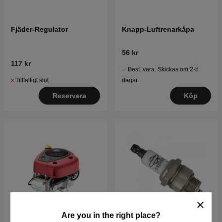
Fjäder-Regulator
Knapp-Luftrenarkåpa
56 kr
117 kr
Best. vara. Skickas om 2-5
Tillfälligt slut
dagar
Reservera
Köp
Are you in the right place?