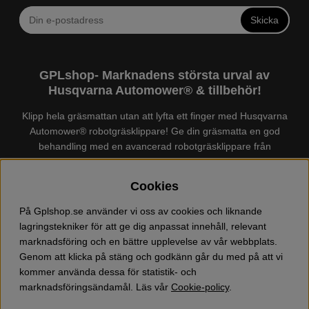
Skicka
GPLshop- Marknadens största urval av
Husqvarna Automower® & tillbehör!
Klipp hela gräsmattan utan att lyfta ett finger med Husqvarna
Automower® robotgräsklippare! Ge din gräsmatta en god
behandling med en avancerad robotgräsklippare från
Husqvarna. Det finns en
Husqvarna Automower®
för just din
trädgård, köp och jämför Automower® enkelt hos oss! Vi har
Cookies
marknadens största urval av tillbehör och reservdelar till
Husqvarna Automower® och GARDENA. Vi säljer även
På Gplshop.se använder vi oss av cookies och liknande
Husqvarna skog och trädgårdsprodukter så som:
lagringstekniker för att ge dig anpassat innehåll, relevant
motorsågskläder och skor, grästrimmer, röjsåg, häcksax,
marknadsföring och en bättre upplevelse av vår webbplats.
jordfräs, lövblås, högtryckstvätt, dammsugare, snöslunga,
Genom att klicka på stäng och godkänn går du med på att vi
kapmaskin, yxa, leksaker, olja mm. Välkommen till oss!
kommer använda dessa för statistik- och
marknadsföringsändamål. Läs vår
Cookie-policy
.