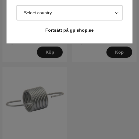
Cover, Arbor
Stift Bromsband
Select country
88 kr
14 kr
Fortsätt på gplshop.se
Best. vara. Skickas om 2-5
Best. vara. Skickas om 2-5
dagar
dagar
Köp
Köp