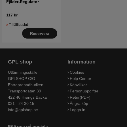
Fjäder-Regulator
117 kr
Tillfälligt slut
Reservera
GPL shop
Information
Utlämningsställe:
Cookies
GPLSHOP C/O
Help Center
Entreprenadbutiken
Köpvillkor
Transportgatan 39
Personuppgifter
422 46 Hisings Backa
Retur(PDF)
031 - 24 30 15
Ångra köp
info@gplshop.se
Logga in
Följ oss på sociala