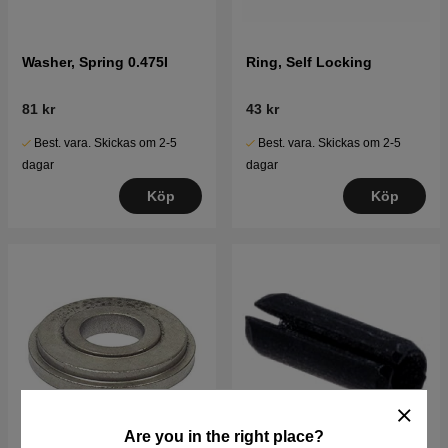
Washer, Spring 0.475I
Ring, Self Locking
81 kr
43 kr
Best. vara. Skickas om 2-5
Best. vara. Skickas om 2-5
dagar
dagar
Köp
Köp
Are you in the right place?