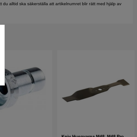
du alltid ska säkerställa att artikelnumret blir rätt med hjälp av
Kniv Husqvarna M48, M48 Pro,