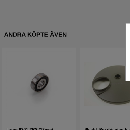
ANDRA KÖPTE ÄVEN
Lager 6201-2RS (12mm)
Skydd, Pro drivning hj