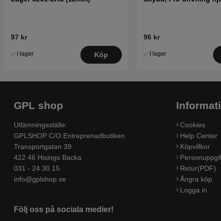
97 kr
96 kr
I lager
I lager
Köp
GPL shop
Informat
Utlämningsställe:
Cookies
GPLSHOP C/O Entreprenadbutiken
Help Center
Transportgatan 39
Köpvillkor
422 46 Hisings Backa
Personuppgif
031 - 24 30 15
Retur(PDF)
info@gplshop.se
Ångra köp
Logga in
Följ oss på sociala medier!