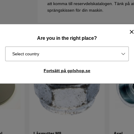
att komma till reservdelskatalogen. Tänk på att 
sprängskissen för din maskin.
Are you in the right place?
Select country
Fortsätt på gplshop.se
ul
Låsmutter M8
Axel