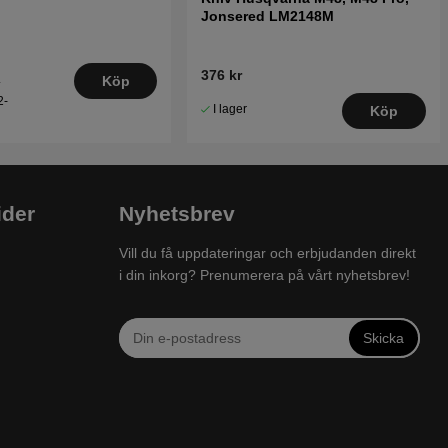
Jonsered LM2148M
376 kr
.
Köp
2-
I lager
Köp
ider
Nyhetsbrev
Vill du få uppdateringar och erbjudanden direkt
i din inkorg? Prenumerera på vårt nyhetsbrev!
Skicka