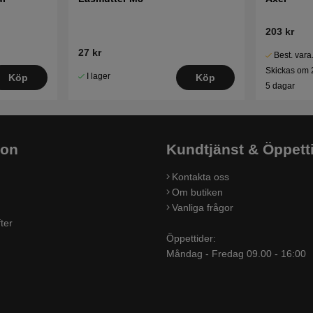
203 kr
27 kr
Best. vara
Skickas om 
I lager
Köp
Köp
5 dagar
ion
Kundtjänst & Öppett
Kontakta oss
Om butiken
Vanliga frågor
ter
Öppettider:
Måndag - Fredag 09.00 - 16:00