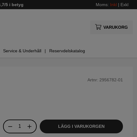
4,7/5 i betyg
Moms:
Inkl
|
Exkl
VARUKORG
Service & Underhåll
Reservdelskatalog
Artnr:
2956782-01
LÄGG I VARUKORGEN