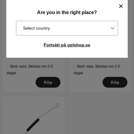
Are you in the right place?
Select country
Regulatorfjäder
Packning-Förgasare Hus
Fortsätt på gplshop.se
120 kr
82 kr
Best. vara. Skickas om 2-5
Best. vara. Skickas om 2-5
dagar
dagar
Köp
Köp