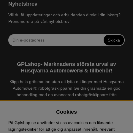
Nyhetsbrev
Vill du få uppdateringar och erbjudanden direkt i din inkorg?
Prenumerera på vårt nyhetsbrev!
Skicka
GPLshop- Marknadens största urval av
Husqvarna Automower® & tillbehör!
Klipp hela gräsmattan utan att lyfta ett finger med Husqvarna
Automower® robotgräsklippare! Ge din gräsmatta en god
behandling med en avancerad robotgräsklippare från
Husqvarna. Det finns en
Husqvarna Automower®
för just din
trädgård, köp och jämför Automower® enkelt hos oss! Vi har
Cookies
marknadens största urval av tillbehör och reservdelar till
Husqvarna Automower® och GARDENA. Vi säljer även
På Gplshop.se använder vi oss av cookies och liknande
Husqvarna skog och trädgårdsprodukter så som:
lagringstekniker för att ge dig anpassat innehåll, relevant