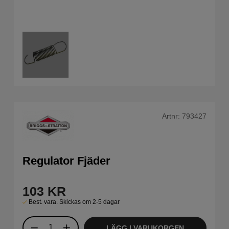
Artnr:
793427
Regulator Fjäder
103
KR
Best. vara. Skickas om 2-5 dagar
LÄGG I VARUKORGEN