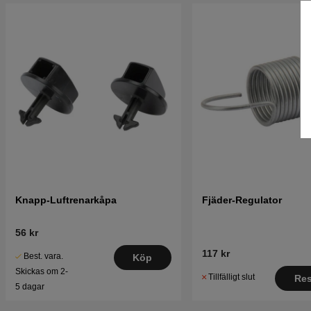
Knapp-Luftrenarkåpa
Fjäder-Regulator
56 kr
117 kr
Best. vara.
Köp
Skickas om 2-
Tillfälligt slut
Res
5 dagar