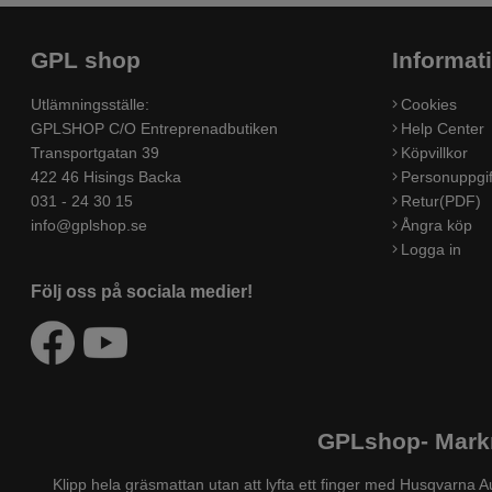
GPL shop
Informat
Utlämningsställe:
Cookies
GPLSHOP C/O Entreprenadbutiken
Help Center
Transportgatan 39
Köpvillkor
422 46 Hisings Backa
Personuppgif
031 - 24 30 15
Retur(PDF)
info@gplshop.se
Ångra köp
Logga in
Följ oss på sociala medier!
GPLshop- Markn
Klipp hela gräsmattan utan att lyfta ett finger med Husqvarn