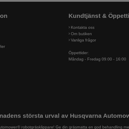
ion
Kundtjänst & Öppett
Kontakta oss
Om butiken
Vanliga frågor
ter
Öppettider:
Måndag - Fredag 09.00 - 16:00
adens största urval av Husqvarna Automowe
a Automower® robotgräsklippare! Ge din gräsmatta en god behandling me