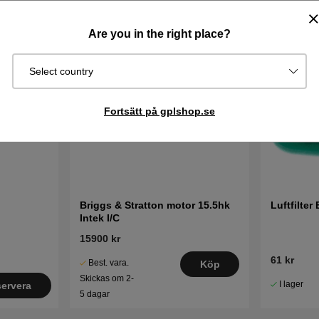
Are you in the right place?
Select country
Fortsätt på gplshop.se
Briggs & Stratton motor 15.5hk
Luftfilter
Intek I/C
15900 kr
61 kr
Best. vara.
Köp
Skickas om 2-
I lager
ervera
5 dagar