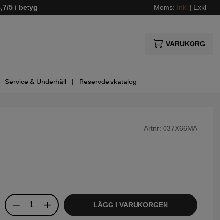
4,7/5 i betyg
Moms:
Inkl
|
Exkl
VARUKORG
Service & Underhåll
Reservdelskatalog
Artnr:
037X66MA
LÄGG I VARUKORGEN