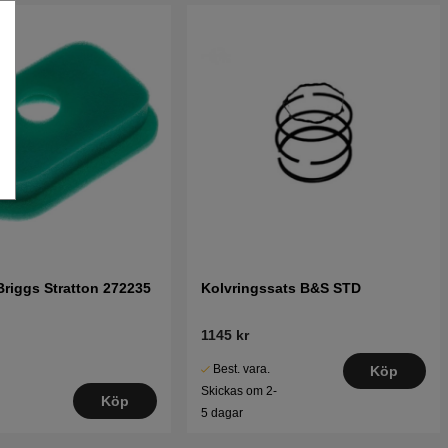
 Briggs Stratton 272235
Kolvringssats B&S STD
1145 kr
Best. vara.
Köp
Skickas om 2-
Köp
5 dagar