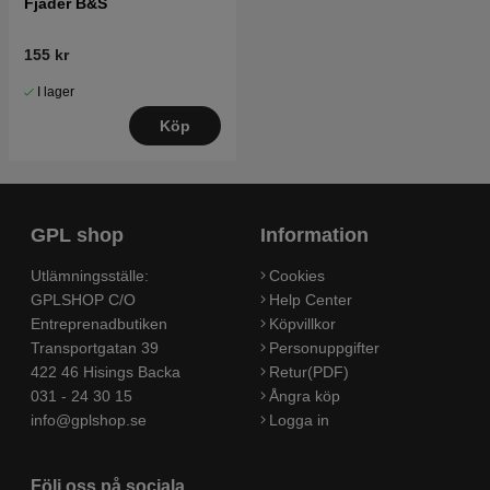
Fjäder B&S
155 kr
I lager
Köp
GPL shop
Information
Utlämningsställe:
Cookies
GPLSHOP C/O
Help Center
Entreprenadbutiken
Köpvillkor
Transportgatan 39
Personuppgifter
422 46 Hisings Backa
Retur(PDF)
031 - 24 30 15
Ångra köp
info@gplshop.se
Logga in
Följ oss på sociala