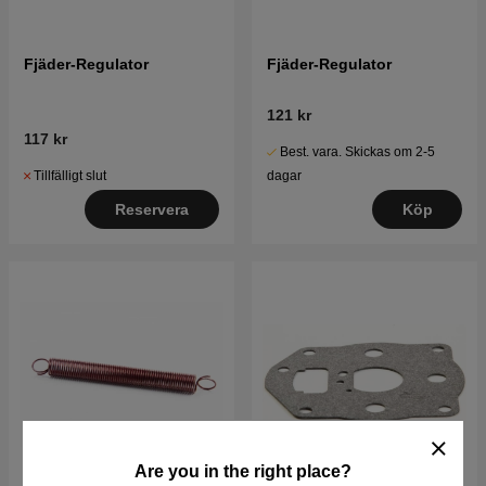
Fjäder-Regulator
Fjäder-Regulator
121 kr
117 kr
Best. vara. Skickas om 2-5
Tillfälligt slut
dagar
Reservera
Köp
Are you in the right place?