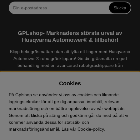
Skicka
GPLshop- Marknadens största urval av
Husqvarna Automower® & tillbehör!
Klipp hela gräsmattan utan att lyfta ett finger med Husqvarna
Automower® robotgräsklippare! Ge din gräsmatta en god
behandling med en avancerad robotgräsklippare från
Husqvarna. Det finns en
Husqvarna Automower®
för just din
trädgård, köp och jämför Automower® enkelt hos oss! Vi har
Cookies
marknadens största urval av tillbehör och reservdelar till
Husqvarna Automower® och GARDENA. Vi säljer även
På Gplshop.se använder vi oss av cookies och liknande
Husqvarna skog och trädgårdsprodukter så som:
lagringstekniker för att ge dig anpassat innehåll, relevant
motorsågskläder och skor, grästrimmer, röjsåg, häcksax,
marknadsföring och en bättre upplevelse av vår webbplats.
jordfräs, lövblås, högtryckstvätt, dammsugare, snöslunga,
Genom att klicka på stäng och godkänn går du med på att vi
kapmaskin, yxa, leksaker, olja mm. Välkommen till oss!
kommer använda dessa för statistik- och
marknadsföringsändamål. Läs vår
Cookie-policy
.