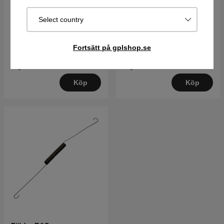
Regulatorfjäder
Packning-Förgasare Hus
Select country
120 kr
82 kr
Fortsätt på gplshop.se
Best. vara. Skickas om 2-5
Best. vara. Skickas om 2-5
dagar
dagar
Köp
Köp