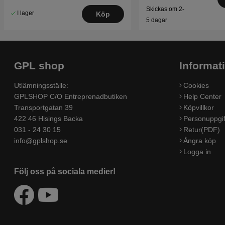
Skickas om 2-
I lager
Köp
5 dagar
GPL shop
Informat
Utlämningsställe:
Cookies
GPLSHOP C/O Entreprenadbutiken
Help Center
Transportgatan 39
Köpvillkor
422 46 Hisings Backa
Personuppgif
031 - 24 30 15
Retur(PDF)
info@gplshop.se
Ångra köp
Logga in
Följ oss på sociala medier!