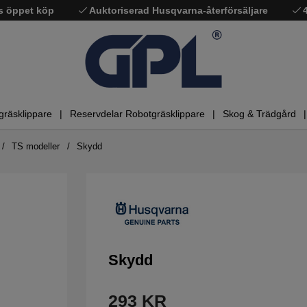
s öppet köp
Auktoriserad Husqvarna-återförsäljare
gräsklippare
Reservdelar Robotgräsklippare
Skog & Trädgård
TS modeller
Skydd
Skydd
293
KR