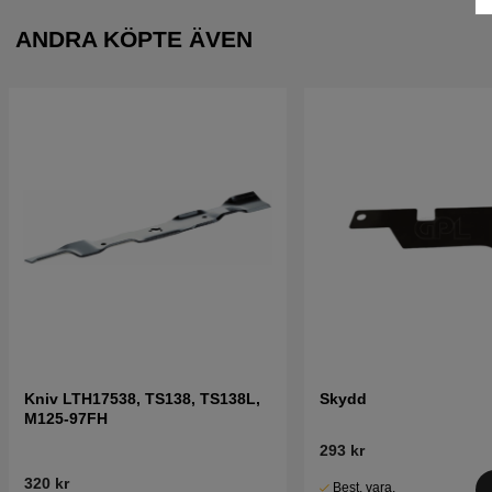
ANDRA KÖPTE ÄVEN
Kniv LTH17538, TS138, TS138L,
Skydd
M125-97FH
293 kr
320 kr
Best. vara.