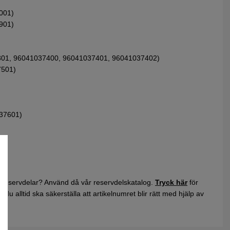
001)
901)
301, 96041037400, 96041037401, 96041037402)
7501)
37601)
 reservdelar? Använd då vår reservdelskatalog.
Tryck här
för
du alltid ska säkerställa att artikelnumret blir rätt med hjälp av