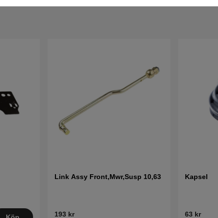
Link Assy Front,Mwr,Susp 10,63
Kapsel
193 kr
63 kr
Köp