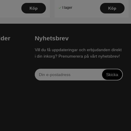
I lager
Köp
Köp
ider
Nyhetsbrev
Vill du få uppdateringar och erbjudanden direkt
i din inkorg? Prenumerera på vårt nyhetsbrev!
Skicka