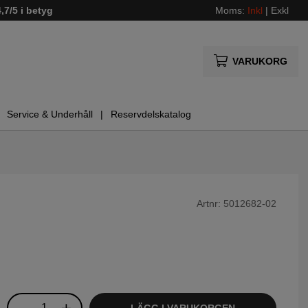
4,7/5 i betyg
Moms:
Inkl
|
Exkl
VARUKORG
Service & Underhåll
Reservdelskatalog
Artnr:
5012682-02
LÄGG I VARUKORGEN