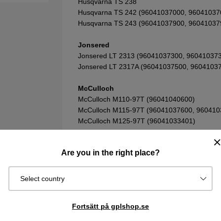
Husqvarna TS 238
Husqvarna TS 242 (96041037000, 96041037
Husqvarna TS 243 (96041037900, 96041037
Jonsered
Jonsered LT 2313 (96041037300, 96041037
Jonsered LT 2317A (96041037500, 9604103
McCulloch
McCulloch M110-97T (96041040600)
McCulloch M115-97T (96041037600, 960410
McCulloch M125-97T (96041033401)
McCulloch M145-97T (96041037700)
McCulloch M165-97T (96041040700)
Are you in the right place?
McCulloch M145107T (96041038200)>
Vill du söka bland Husqvarna sprängskisser &
Select country
att komma till reservdelskatalogen. Tänk på att 
sprängskissen för din maskin.
Fortsätt på gplshop.se