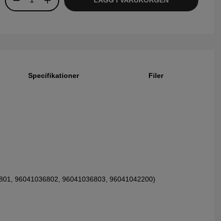
Specifikationer
Filer
801, 96041036802, 96041036803, 96041042200)