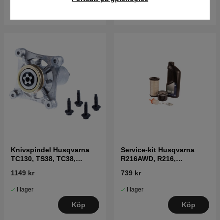
Köp
Köp
Knivspindel Husqvarna
Service-kit Husqvarna
TC130, TS38, TC38,
R216AWD, R216,
LTH126, LTH151 mfl
FR2216MA,
1149 kr
739 kr
FR2216MA4X4, R115C,
FR2315MA, TC 138, TS
I lager
I lager
142, TS 142L
Köp
Köp