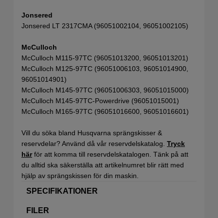
Jonsered
Jonsered LT 2317CMA (96051002104, 96051002105)
McCulloch
McCulloch M115-97TC (96051013200, 96051013201)
McCulloch M125-97TC (96051006103, 96051014900,
96051014901)
McCulloch M145-97TC (96051006303, 96051015000)
McCulloch M145-97TC-Powerdrive (96051015001)
McCulloch M165-97TC (96051016600, 96051016601)
Vill du söka bland Husqvarna sprängskisser &
reservdelar? Använd då vår reservdelskatalog.
Tryck
här
för att komma till reservdelskatalogen. Tänk på att
du alltid ska säkerställa att artikelnumret blir rätt med
hjälp av sprängskissen för din maskin.
SPECIFIKATIONER
FILER