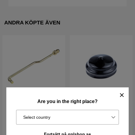
ANDRA KÖPTE ÄVEN
Are you in the right place?
Link Assy Front,Mwr,Susp
Kapsel
10,63
Select country
193 kr
63 kr
I lager
I lager
Fortsätt på gplshop.se