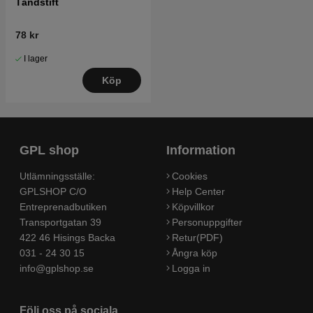
Tändstift
78 kr
I lager
Köp
GPL shop
Information
Utlämningsställe:
Cookies
GPLSHOP C/O
Help Center
Entreprenadbutiken
Köpvillkor
Transportgatan 39
Personuppgifter
422 46 Hisings Backa
Retur(PDF)
031 - 24 30 15
Ångra köp
info@gplshop.se
Logga in
Följ oss på sociala