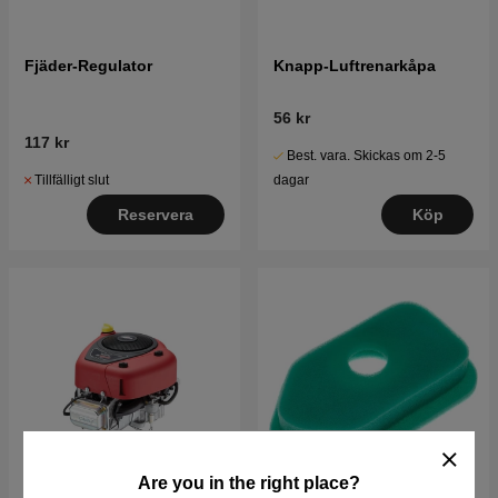
Fjäder-Regulator
Knapp-Luftrenarkåpa
56 kr
117 kr
Best. vara. Skickas om 2-5
Tillfälligt slut
dagar
Reservera
Köp
Are you in the right place?