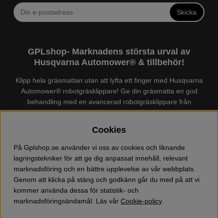
Skicka
GPLshop- Marknadens största urval av
Husqvarna Automower® & tillbehör!
Klipp hela gräsmattan utan att lyfta ett finger med Husqvarna
Automower® robotgräsklippare! Ge din gräsmatta en god
behandling med en avancerad robotgräsklippare från
Husqvarna. Det finns en
Husqvarna Automower®
för just din
trädgård, köp och jämför Automower® enkelt hos oss! Vi har
Cookies
marknadens största urval av tillbehör och reservdelar till
Husqvarna Automower® och GARDENA. Vi säljer även
På Gplshop.se använder vi oss av cookies och liknande
Husqvarna skog och trädgårdsprodukter så som:
lagringstekniker för att ge dig anpassat innehåll, relevant
motorsågskläder och skor, grästrimmer, röjsåg, häcksax,
marknadsföring och en bättre upplevelse av vår webbplats.
jordfräs, lövblås, högtryckstvätt, dammsugare, snöslunga,
Genom att klicka på stäng och godkänn går du med på att vi
kapmaskin, yxa, leksaker, olja mm. Välkommen till oss!
kommer använda dessa för statistik- och
marknadsföringsändamål. Läs vår
Cookie-policy
.