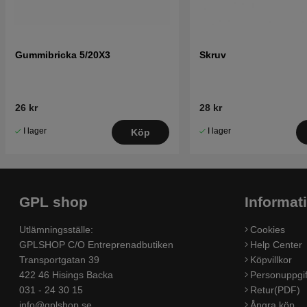
Gummibricka 5/20X3
Skruv
26 kr
28 kr
I lager
I lager
Köp
GPL shop
Informat
Utlämningsställe:
Cookies
GPLSHOP C/O Entreprenadbutiken
Help Center
Transportgatan 39
Köpvillkor
422 46 Hisings Backa
Personuppgif
031 - 24 30 15
Retur(PDF)
info@gplshop.se
Ångra köp