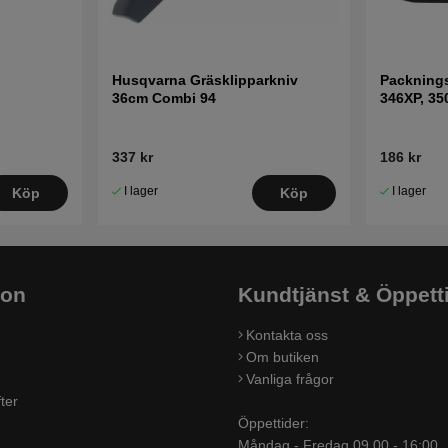
Husqvarna Gräsklipparkniv
Packning
36cm Combi 94
346XP, 35
337 kr
186 kr
I lager
I lager
Köp
Köp
ion
Kundtjänst & Öppett
Kontakta oss
Om butiken
Vanliga frågor
ter
Öppettider:
Måndag - Fredag 09.00 - 16:00