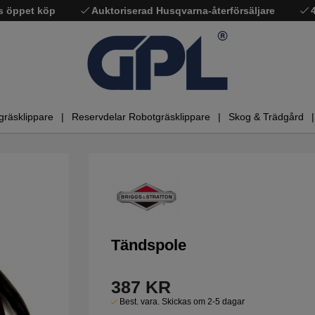
s öppet köp
Auktoriserad Husqvarna-återförsäljare
gräsklippare
Reservdelar Robotgräsklippare
Skog & Trädgård
Tändspole
387
KR
Best. vara. Skickas om 2-5 dagar