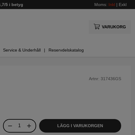
4,7/5 i betyg
Moms:
Inkl
|
Exkl
VARUKORG
Service & Underhåll
Reservdelskatalog
Artnr:
317436GS
LÄGG I VARUKORGEN