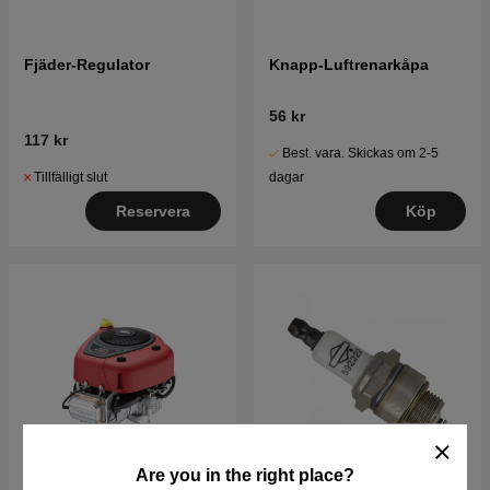
Fjäder-Regulator
Knapp-Luftrenarkåpa
56 kr
117 kr
Best. vara. Skickas om 2-5
Tillfälligt slut
dagar
Reservera
Köp
Are you in the right place?