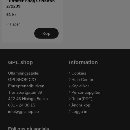
Luftfilter Briggs Stratton
272235
61 kr
I lager
Köp
GPL shop
Information
Utlämningsställe:
Cookies
GPLSHOP C/O
Help Center
Entreprenadbutiken
Köpvillkor
Transportgatan 39
Personuppgifter
422 46 Hisings Backa
Retur(PDF)
031 - 24 30 15
Ångra köp
info@gplshop.se
Logga in
Följ oss på sociala