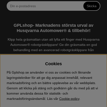
Skicka
GPLshop- Marknadens största urval av
Husqvarna Automower® & tillbehör!
Klipp hela gräsmattan utan att lyfta ett finger med Husqvarna
Automower® robotgräsklippare! Ge din gräsmatta en god
behandling med en avancerad robotgräsklippare från
Husqvarna. Det finns en
Husqvarna Automower®
för just din
trädgård, köp och jämför Automower® enkelt hos oss! Vi har
Cookies
marknadens största urval av tillbehör och reservdelar till
Husqvarna Automower® och GARDENA. Vi säljer även
På Gplshop.se använder vi oss av cookies och liknande
Husqvarna skog och trädgårdsprodukter så som:
lagringstekniker för att ge dig anpassat innehåll, relevant
motorsågskläder och skor, grästrimmer, röjsåg, häcksax,
marknadsföring och en bättre upplevelse av vår webbplats.
jordfräs, lövblås, högtryckstvätt, dammsugare, snöslunga,
Genom att klicka på stäng och godkänn går du med på att vi
kapmaskin, yxa, leksaker, olja mm. Välkommen till oss!
kommer använda dessa för statistik- och
marknadsföringsändamål. Läs vår
Cookie-policy
.